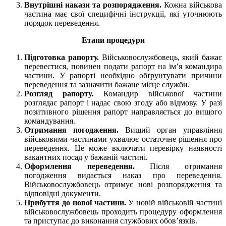
Внутрішні накази та розпорядження.
Кожна військова
частина має свої специфічні інструкції, які уточнюють
порядок переведення.
Етапи процедури
Підготовка рапорту.
Військовослужбовець, який бажає
перевестися, повинен подати рапорт на ім’я командира
частини. У рапорті необхідно обґрунтувати причини
переведення та зазначити бажане місце служби.
Розгляд рапорту.
Командир військової частини
розглядає рапорт і надає свою згоду або відмову. У разі
позитивного рішення рапорт направляється до вищого
командування.
Отримання погодження.
Вищий орган управління
військовими частинами ухвалює остаточне рішення про
переведення. Це може включати перевірку наявності
вакантних посад у бажаній частині.
Оформлення переведення.
Після отримання
погодження видається наказ про переведення.
Військовослужбовець отримує нові розпорядження та
відповідні документи.
Прибуття до нової частини.
У новій військовій частині
військовослужбовець проходить процедуру оформлення
та приступає до виконання службових обов’язків.