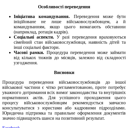
Особливості переведення
Ініціатива командування.
Переведення може бути
ініційоване не лише військовослужбовцем, а й
командуванням, якщо цього вимагають обставини
(наприклад, ротація кадрів).
Соціальні аспекти.
У разі переведення враховуються
сімейний стан військовослужбовця, наявність дітей та
інші соціальні фактори.
Часові рамки.
Процедура переведення може займати
від кількох тижнів до місяців, залежно від складності
узгодження.
Висновки
Процедура переведення військовослужбовців до іншої
військової частини є чітко регламентованою, проте потребує
уважного дотримання всіх вимог законодавства та внутрішніх
нормативних актів. Для успішного проходження цього
процесу військовослужбовцям рекомендується завчасно
консультуватися з юристами або кадровими підрозділами.
Юридична підтримка та правильне оформлення документів
значно підвищують шанси на позитивний результат.
Facebook