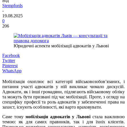
Від
Stempfords
-
19.08.2025
0
206
Юридичні аспекти мобілізації адвокатів у Львові
Facebook
Twitter
Pinterest
WhatsApp
Мобілізація охоплює всі категорії військовозобов’язаних, і
питання участі адвокатів у ній викликає чимало дискусій.
Адвокати, як і інші громадяни, підлягають військовому обліку
та можуть бути призвані під час мобілізації. Проте, з огляду на
специфіку професії та роль адвокатів у забезпеченні права на
захист, існують особливості, які варто враховувати.
Саме тому
мобілізація адвокатів у Львові
стала важливою
темою: як для самих правників, так і для їхніх клієнтів.
Правильне розуміння законодавства, наявність досвідченого