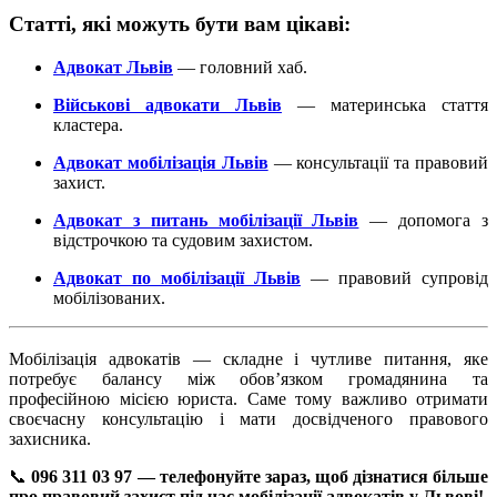
Статті, які можуть бути вам цікаві:
Адвокат Львів
— головний хаб.
Військові адвокати Львів
— материнська стаття
кластера.
Адвокат мобілізація Львів
— консультації та правовий
захист.
Адвокат з питань мобілізації Львів
— допомога з
відстрочкою та судовим захистом.
Адвокат по мобілізації Львів
— правовий супровід
мобілізованих.
Мобілізація адвокатів — складне і чутливе питання, яке
потребує балансу між обов’язком громадянина та
професійною місією юриста. Саме тому важливо отримати
своєчасну консультацію і мати досвідченого правового
захисника.
📞
096 311 03 97 — телефонуйте зараз, щоб дізнатися більше
про правовий захист під час мобілізації адвокатів у Львові!