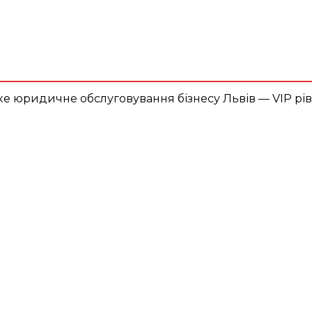
Адвокат
Четвер, 6
Серпня,
юрид
2026
вид
34.3
Lviv
C