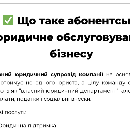
Що таке абонентсь
юридичне обслуговува
бізнесу
вний юридичний супровід компанії
на основ
 отримує не одного юриста, а цілу команду фа
ть як “власний юридичний департамент”, але
лати, податки і соціальні внески.
і послуги: