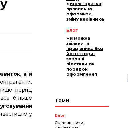
 у
директора: як
правильно
оформити
зміну керівника
Блог
Чи можна
звільнити
працівника без
його згоди:
законні
підстави та
порядок
озвиток, а й
оформлення
онтрагенти,
 якщо поряд
 все більше
Теми
уговування
інвестицію у
Блог
Як звільнити
директора,