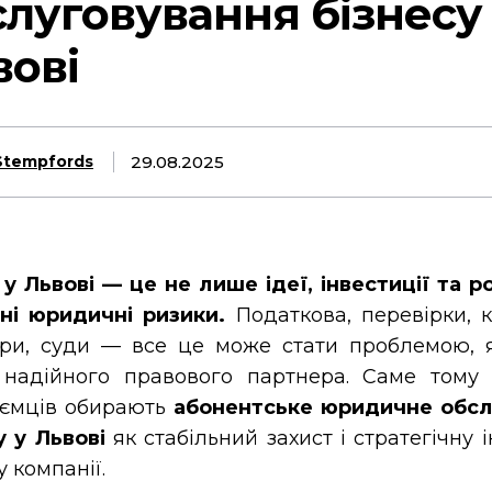
слуговування бізнесу
вові
29.08.2025
Stempfords
 у Львові — це не лише ідеї, інвестиції та р
ні юридичні ризики.
Податкова, перевірки, к
ори, суди — все це може стати проблемою,
 надійного правового партнера. Саме тому
иємців обирають
абонентське юридичне обсл
у у Львові
як стабільний захист і стратегічну 
у компанії.