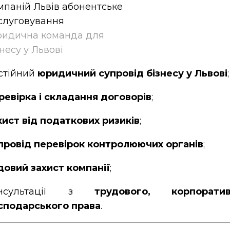
идична команда для
знесу у Львові
стійний
юридичний супровід бізнесу у Львові
;
ревірка і складання договорів
;
хист від податкових ризиків
;
провід перевірок контролюючих органів
;
довий захист компанії
;
онсультації з
трудового, корпорат
сподарського права
.