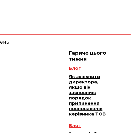
 плюс -
Юридичне
ичне
ання
обслуговування
Гаряче цього
тижня
Блог
Як звільнити
директора,
якщо він
засновник:
порядок
припинення
повноважень
керівника ТОВ
Блог