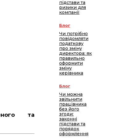
підстави та
ризики для
компанії
Блог
Чи потрібно
повідомляти
податкову
про зміну
директора: як
правильно
оформити
зміну
керівника
Блог
Чи можна
звільнити
працівника
без його
згоди:
ивного та
законні
підстави та
порядок
оформлення