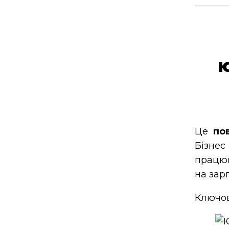
Це
по
Бізнес
працюю
на зарп
Ключов