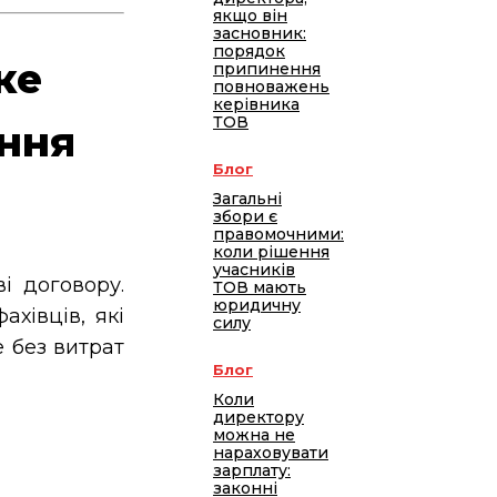
якщо він
засновник:
порядок
ке
припинення
повноважень
керівника
ТОВ
ння
Блог
Загальні
збори є
правомочними:
коли рішення
учасників
і договору.
ТОВ мають
юридичну
хівців, які
силу
 без витрат
Блог
Коли
директору
можна не
нараховувати
зарплату:
законні