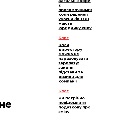
Загальні збори
є
правомочними:
коли рішення
учасників ТОВ
мають
юридичну силу
Блог
Коли
директору
можна не
нараховувати
зарплату:
законні
підстави та
ризики для
компанії
Блог
Чи потрібно
не
повідомляти
податкову про
зміну