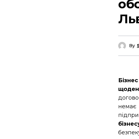
об
Ль
By
Бізнес
щоден
догов
немає
підпр
бізнес
безпек