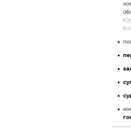
Юр
бі
по
пе
за
су
су
к
го