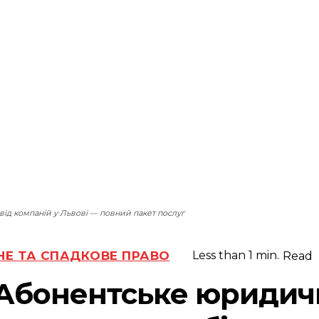
д компаній у Львові — повний пакет послуг
НЕ ТА СПАДКОВЕ ПРАВО
Less than 1
min.
Read
Абонентське юридич