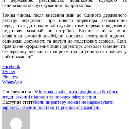
із державною реєстрацією, податковою службою та
банківським обслуговуванням підприємства.
Таким чином, після внесення змін до Єдиного державного
реєстру інформація про нового директора автоматично
передається до податкової служби, тому окремо повідомляти
податкову зазвичай не потрібно. Водночас після зміни
керівника компанії необхідно оновити електронні підписи,
банківські документи та доступ до податкових сервісів. Саме
правильне оформлення зміни директора дозволяє забезпечити
безперервну діяльність підприємства та уникнути проблем у
роботі компанії.
Facebook
Twitter
Pinterest
WhatsApp
Попередня стаття
Чи можна звільнити працівника без його
згоди: законні підстави та порядок оформлення
Наступна стаття
Коли директору можна не нараховувати
зарплату: законні підстави та ризики для компанії