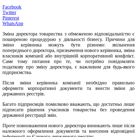
Facebook
Twitter
Pinterest
WhatsApp
Зміна директора товариства з обмеженою відповідальністю є
поширеною процедурою у діяльності бізнесу. Причини для
зміни керівника можуть бути різними: звільнення
попереднього директора, призначення нового керівника, зміна
власників компанії або внутрішній корпоративний конфлікт.
Саме тому питання про те, чи потрібно повідомляти
податкову про зміну директора, є важливим для будь-якого
підприємства.
Після зміни керівника компанії необхідно правильно
оформити корпоративні документи та внести зміни до
державних реєстрів.
Багато підприємців помилково вважають, що достатньо лише
підписати рішення учасників товариства без проведення
державної реєстрації змін.
Проте повноваження нового директора виникають лише після
належного оформлення документів та внесення відповідної
інформації до Єдиного державного реєстру.