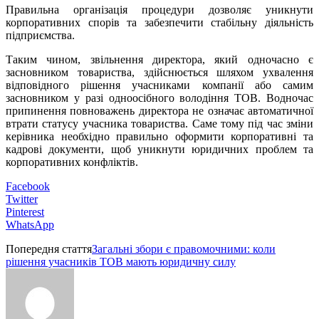
Правильна організація процедури дозволяє уникнути
корпоративних спорів та забезпечити стабільну діяльність
підприємства.
Таким чином, звільнення директора, який одночасно є
засновником товариства, здійснюється шляхом ухвалення
відповідного рішення учасниками компанії або самим
засновником у разі одноосібного володіння ТОВ. Водночас
припинення повноважень директора не означає автоматичної
втрати статусу учасника товариства. Саме тому під час зміни
керівника необхідно правильно оформити корпоративні та
кадрові документи, щоб уникнути юридичних проблем та
корпоративних конфліктів.
Facebook
Twitter
Pinterest
WhatsApp
Попередня стаття
Загальні збори є правомочними: коли
рішення учасників ТОВ мають юридичну силу