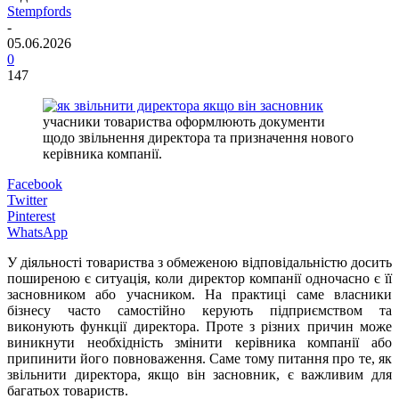
Stempfords
-
05.06.2026
0
147
учасники товариства оформлюють документи
щодо звільнення директора та призначення нового
керівника компанії.
Facebook
Twitter
Pinterest
WhatsApp
У діяльності товариства з обмеженою відповідальністю досить
поширеною є ситуація, коли директор компанії одночасно є її
засновником або учасником. На практиці саме власники
бізнесу часто самостійно керують підприємством та
виконують функції директора. Проте з різних причин може
виникнути необхідність змінити керівника компанії або
припинити його повноваження. Саме тому питання про те, як
звільнити директора, якщо він засновник, є важливим для
багатьох товариств.