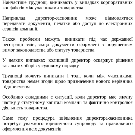
Найчастіше труднощі виникають у випадках корпоративних
конфліктів між учасниками товариства.
Наприклад, директор-засновник може відмовлятися
передавати документи, печатки або доступ до електронних
сервісів компанії.
Також проблеми можуть виникати під час державної
реєстрації змін, якщо документи оформлені з порушенням
вимог законодавства або статуту товариства.
У деяких випадках колишній директор оскаржує рішення
загальних зборів у судовому порядку.
Труднощі можуть виникати і тоді, коли між учасниками
товариства немає згоди щодо призначення нового керівника
підприємства.
Особливо складними є ситуації, коли директор має значну
частку у статутному капіталі компанії та фактично контролює
діяльність товариства.
Саме тому процедура звільнення директора-засновника
потребує уважного юридичного супроводу та правильного
оформлення всіх документів.