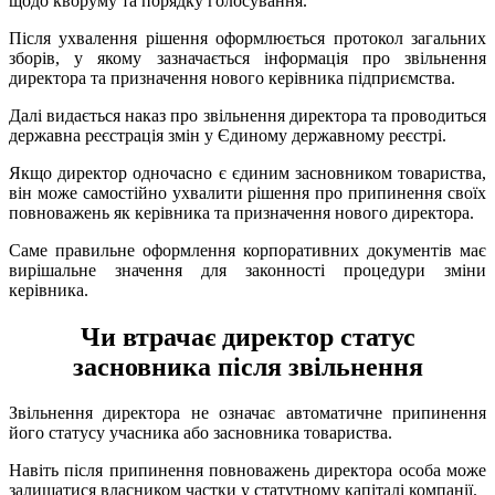
щодо кворуму та порядку голосування.
Після ухвалення рішення оформлюється протокол загальних
зборів, у якому зазначається інформація про звільнення
директора та призначення нового керівника підприємства.
Далі видається наказ про звільнення директора та проводиться
державна реєстрація змін у Єдиному державному реєстрі.
Якщо директор одночасно є єдиним засновником товариства,
він може самостійно ухвалити рішення про припинення своїх
повноважень як керівника та призначення нового директора.
Саме правильне оформлення корпоративних документів має
вирішальне значення для законності процедури зміни
керівника.
Чи втрачає директор статус
засновника після звільнення
Звільнення директора не означає автоматичне припинення
його статусу учасника або засновника товариства.
Навіть після припинення повноважень директора особа може
залишатися власником частки у статутному капіталі компанії.