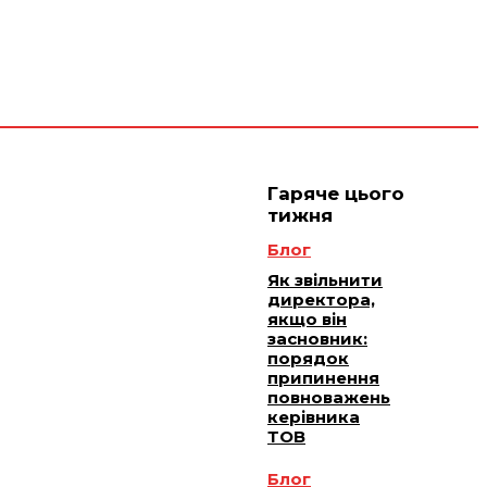
 плюс -
Юридичне
ичне
ання
обслуговування
Гаряче цього
тижня
Блог
Як звільнити
директора,
якщо він
засновник:
порядок
припинення
повноважень
керівника
ТОВ
Блог