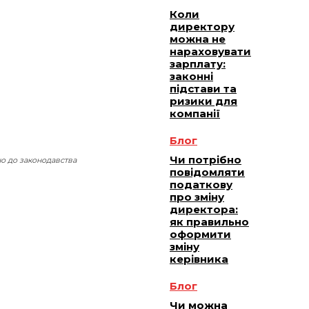
Коли
директору
можна не
нараховувати
зарплату:
законні
підстави та
ризики для
компанії
Блог
Чи потрібно
о до законодавства
повідомляти
податкову
про зміну
директора:
як правильно
оформити
зміну
керівника
Блог
Чи можна