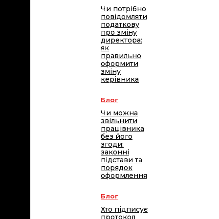
Чи потрібно
повідомляти
податкову
про зміну
директора:
як
правильно
оформити
зміну
керівника
Блог
Чи можна
звільнити
працівника
без його
згоди:
законні
підстави та
порядок
оформлення
Блог
Хто підписує
протокол