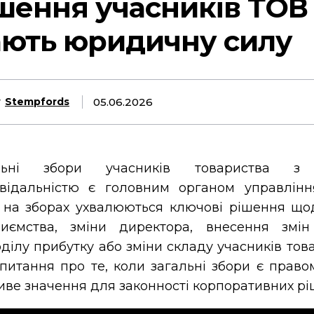
шення учасників ТОВ
ють юридичну силу
05.06.2026
y
Stempfords
альні збори учасників товариства з
овідальністю є головним органом управлінн
 на зборах ухвалюються ключові рішення щод
риємства, зміни директора, внесення змін
ділу прибутку або зміни складу учасників тов
питання про те, коли загальні збори є прав
ве значення для законності корпоративних рі