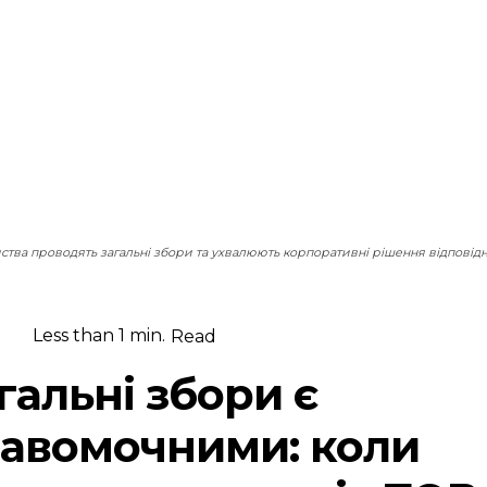
ства проводять загальні збори та ухвалюють корпоративні рішення відповідн
Less than 1
min.
Read
гальні збори є
авомочними: коли