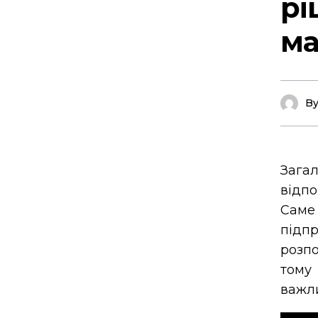
рі
ма
B
Заг
відп
Саме
підп
розпо
тому 
важли