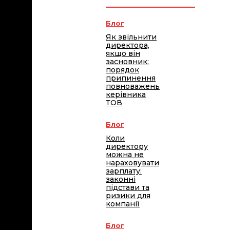
Блог
Як звільнити
директора,
якщо він
засновник:
порядок
припинення
повноважень
керівника
ТОВ
Блог
Коли
директору
можна не
нараховувати
зарплату:
законні
підстави та
ризики для
компанії
Блог