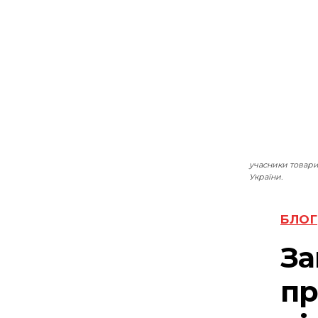
учасники товари
України.
БЛОГ
За
пр