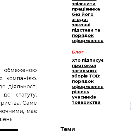
звільнити
працівника
без його
згоди:
законні
підстави та
порядок
оформлення
Блог
Хто підписує
протокол
 обмеженою
загальних
зборів ТОВ:
я компанією.
порядок
о діяльності
оформлення
рішень
 до статуту,
учасників
товариства
ариства. Саме
омочними, має
шень.
Теми