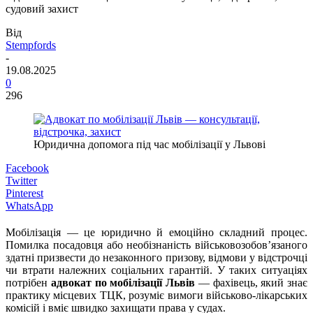
судовий захист
Від
Stempfords
-
19.08.2025
0
296
Юридична допомога під час мобілізації у Львові
Facebook
Twitter
Pinterest
WhatsApp
Мобілізація — це юридично й емоційно складний процес.
Помилка посадовця або необізнаність військовозобов’язаного
здатні призвести до незаконного призову, відмови у відстрочці
чи втрати належних соціальних гарантій. У таких ситуаціях
потрібен
адвокат по мобілізації Львів
— фахівець, який знає
практику місцевих ТЦК, розуміє вимоги військово-лікарських
комісій і вміє швидко захищати права у судах.