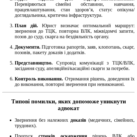
Перевіряються сімейні обставини, навчання,
працевлаштування, стан здоров’я, статус опікуна/
доглядальника, критична інфраструктура.
План дій.
Юрист визначає оптимальний маршрут:
звернення до ТЦК, повторна ВЛК, міжвідомчі запити,
позов до суду, скарга на бездіяльність органу.
Документи.
Підготовка рапортів, заяв, клопотань, скарг,
позовів, пакету доказів і додатків.
Представництво.
Супровід комунікації з ТЦК/ВЛК,
засідання суду, апеляційні/касаційні скарги за потреби.
Контроль виконання.
Отримання рішень, доведення їх
до виконання, повторні звернення при невиконанні.
Типові помилки, яких допоможе уникнути
адвокат
Звернення без належних
доказів
(медичних, сімейних,
трудових).
Пропуск
строків оскарження
рішень ВЛК або