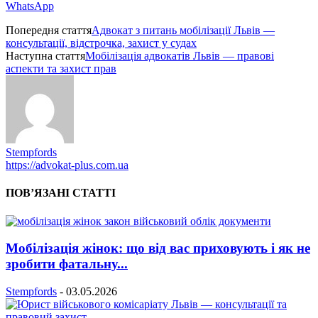
WhatsApp
Попередня стаття
Адвокат з питань мобілізації Львів —
консультації, відстрочка, захист у судах
Наступна стаття
Мобілізація адвокатів Львів — правові
аспекти та захист прав
Stempfords
https://advokat-plus.com.ua
ПОВ’ЯЗАНІ СТАТТІ
Мобілізація жінок: що від вас приховують і як не
зробити фатальну...
Stempfords
-
03.05.2026