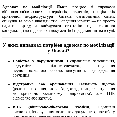
Адвокат по мобілізації Львів
працює зі справами
військовозобов’язаних, резервістів, студентів, працівників
критичної інфраструктури, батьків багатодітних сімей,
опікунів та осіб з інвалідністю. Завдання юриста — не просто
надати пораду, а вибудувати стратегію: від первинної
консультації до підготовки документів і представництва в суді.
У яких випадках потрібен адвокат по мобілізації
у Львові?
Повістка з порушеннями.
Неправильне заповнення,
відсутність підписів/печаток, вручення
неуповноваженою особою, відсутність підтвердження
вручення.
Відстрочка або бронювання.
Наявність підстав
(родина, навчання, здоров’я, догляд, працевлаштування
на критично важливому підприємстві), але ТЦК
відмовляє або затягує.
ВЛК (військово-лікарська комісія).
Сумнівні
висновки, ігнорування медичних документів, потреба у
повторному огляді чи незалежній експертизі.