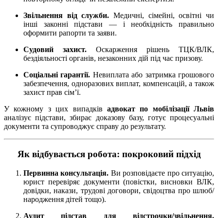
Звільнення від служби.
Медичні, сімейні, освітні чи
інші законні підстави — і необхідність правильно
оформити рапорти та заяви.
Судовий захист.
Оскарження рішень ТЦК/ВЛК,
бездіяльності органів, незаконних дій під час призову.
Соціальні гарантії.
Невиплата або затримка грошового
забезпечення, одноразових виплат, компенсацій, а також
захист прав сім’ї.
У кожному з цих випадків
адвокат по мобілізації Львів
аналізує підстави, збирає доказову базу, готує процесуальні
документи та супроводжує справу до результату.
Як відбувається робота: покроковий підхід
Первинна консультація.
Ви розповідаєте про ситуацію,
юрист перевіряє документи (повістки, висновки ВЛК,
довідки, накази, трудові договори, свідоцтва про шлюб/
народження дітей тощо).
Аудит підстав для відстрочки/звільнення.