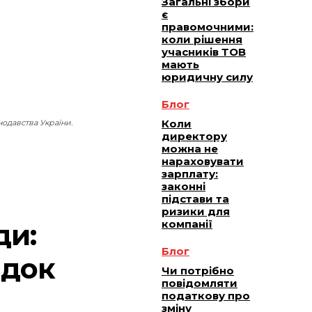
Загальні збори
є
правомочними:
коли рішення
учасників ТОВ
мають
юридичну силу
Блог
Коли
одавства України.
директору
можна не
нараховувати
зарплату:
законні
підстави та
ризики для
компанії
ди:
Блог
ядок
Чи потрібно
повідомляти
податкову про
зміну