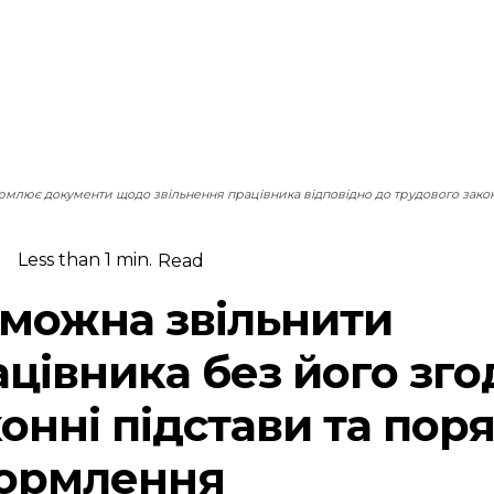
млює документи щодо звільнення працівника відповідно до трудового закон
Less than 1
min.
Read
 можна звільнити
цівника без його зго
онні підстави та пор
ормлення