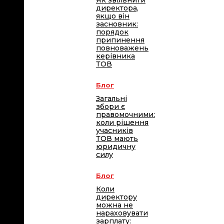
Як звільнити
директора,
якщо він
засновник:
порядок
припинення
повноважень
керівника
ТОВ
Блог
Загальні
збори є
правомочними:
коли рішення
учасників
ТОВ мають
юридичну
силу
Блог
Коли
директору
можна не
нараховувати
зарплату: