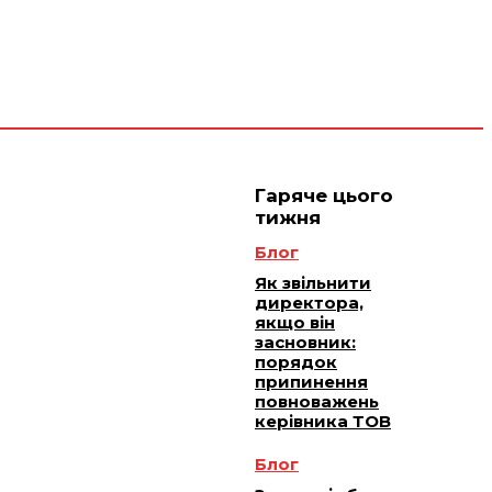
 плюс -
Юридичне
ичне
ання
обслуговування
Гаряче цього
тижня
Блог
Як звільнити
директора,
якщо він
засновник:
порядок
припинення
повноважень
керівника ТОВ
Блог