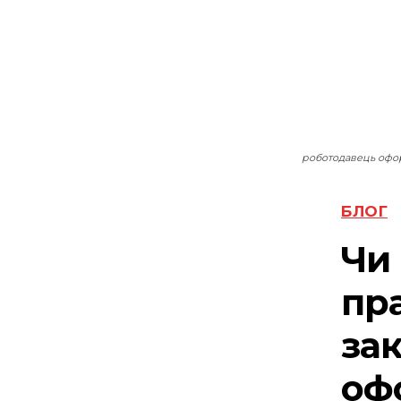
роботодавець офор
БЛОГ
Чи
пра
зак
оф