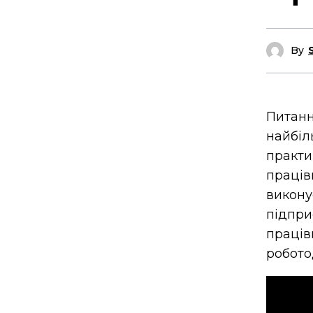
By
Питан
найбі
практи
праці
викон
підпри
праці
роботод