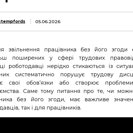
05.06.2026
Stempfords
ня звільнення працівника без його згоди 
льш поширених у сфері трудових правові
ці роботодавці нерідко стикаються із ситуа
вник систематично порушує трудову дисц
ує свої обов’язки або створює проблем
ємства. Саме тому питання про те, чи можн
вника без його згоди, має важливе значе
авців, так і для працівників.