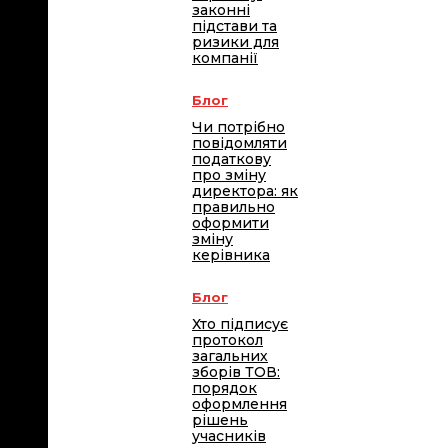
законні
підстави та
ризики для
компанії
Блог
Чи потрібно
повідомляти
податкову
про зміну
директора: як
правильно
оформити
зміну
керівника
Блог
Хто підписує
протокол
загальних
зборів ТОВ:
порядок
оформлення
рішень
учасників