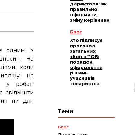
директора: як
правильно
оформити
зміну керівника
Блог
Хто підписує
протокол
є одним із
загальних
зборів ТОВ:
дносин. На
порядок
ціями, коли
оформлення
рішень
ипліну, не
учасників
и у роботі
товариства
а звільнити
ння як для
Теми
Блог