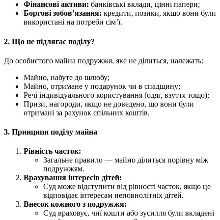
Фінансові активи:
банківські вклади, цінні папери;
Боргові зобов’язання:
кредити, позики, якщо вони були
використані на потреби сім’ї.
2. Що не підлягає поділу?
До особистого майна подружжя, яке не ділиться, належать:
Майно, набуте до шлюбу;
Майно, отримане у подарунок чи в спадщину;
Речі індивідуального користування (одяг, взуття тощо);
Призи, нагороди, якщо не доведено, що вони були
отримані за рахунок спільних коштів.
3. Принципи поділу майна
Рівність часток:
Загальне правило — майно ділиться порівну між
подружжям.
Врахування інтересів дітей:
Суд може відступити від рівності часток, якщо це
відповідає інтересам неповнолітніх дітей.
Внесок кожного з подружжя:
Суд враховує, чиї кошти або зусилля були вкладені