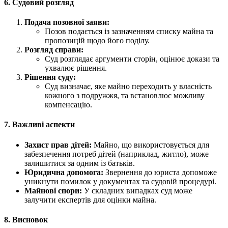
6. Судовий розгляд
Подача позовної заяви:
Позов подається із зазначенням списку майна та
пропозицій щодо його поділу.
Розгляд справи:
Суд розглядає аргументи сторін, оцінює докази та
ухвалює рішення.
Рішення суду:
Суд визначає, яке майно переходить у власність
кожного з подружжя, та встановлює можливу
компенсацію.
7. Важливі аспекти
Захист прав дітей:
Майно, що використовується для
забезпечення потреб дітей (наприклад, житло), може
залишитися за одним із батьків.
Юридична допомога:
Звернення до юриста допоможе
уникнути помилок у документах та судовій процедурі.
Майнові спори:
У складних випадках суд може
залучити експертів для оцінки майна.
8. Висновок