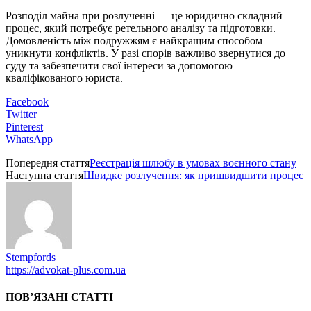
Розподіл майна при розлученні — це юридично складний
процес, який потребує ретельного аналізу та підготовки.
Домовленість між подружжям є найкращим способом
уникнути конфліктів. У разі спорів важливо звернутися до
суду та забезпечити свої інтереси за допомогою
кваліфікованого юриста.
Facebook
Twitter
Pinterest
WhatsApp
Попередня стаття
Реєстрація шлюбу в умовах воєнного стану
Наступна стаття
Швидке розлучення: як пришвидшити процес
Stempfords
https://advokat-plus.com.ua
ПОВ’ЯЗАНІ СТАТТІ