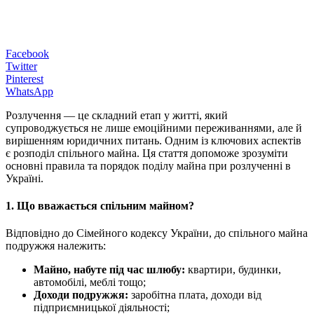
Facebook
Twitter
Pinterest
WhatsApp
Розлучення — це складний етап у житті, який
супроводжується не лише емоційними переживаннями, але й
вирішенням юридичних питань. Одним із ключових аспектів
є розподіл спільного майна. Ця стаття допоможе зрозуміти
основні правила та порядок поділу майна при розлученні в
Україні.
1. Що вважається спільним майном?
Відповідно до Сімейного кодексу України, до спільного майна
подружжя належить:
Майно, набуте під час шлюбу:
квартири, будинки,
автомобілі, меблі тощо;
Доходи подружжя:
заробітна плата, доходи від
підприємницької діяльності;