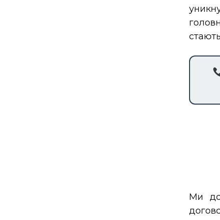
уникн
головн
стають
Ми до
догов