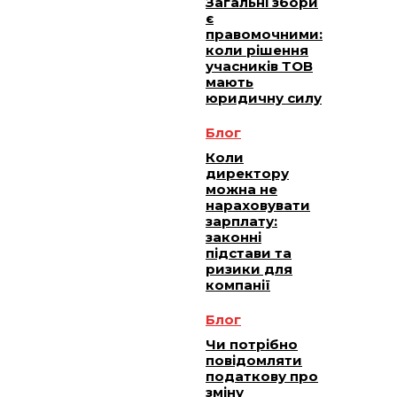
Загальні збори
є
правомочними:
коли рішення
учасників ТОВ
мають
юридичну силу
Блог
Коли
директору
можна не
нараховувати
зарплату:
законні
підстави та
ризики для
компанії
Блог
Чи потрібно
повідомляти
податкову про
зміну