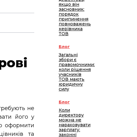
якщо він
засновник:
порядок
припинення
повноважень
керівника
ТОВ
Блог
Загальні
рові
збори є
правомочними:
коли рішення
учасників
ТОВ мають
юридичну
силу
Блог
ребують не
Коли
директору
вати його у
можна не
нараховувати
но оформити
зарплату:
цівників та
законні