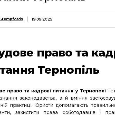
19.09.2025
Stempfords
удове право та кад
тання Тернопіль
ве право та кадрові питання у Тернополі
пот
знання законодавства, а й вміння застосову
ній практиці. Юристи допомагають правиль
енти, захистити права роботодавців і пра