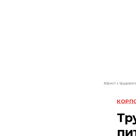
Юрист з трудового
КОРПО
Тр
пи