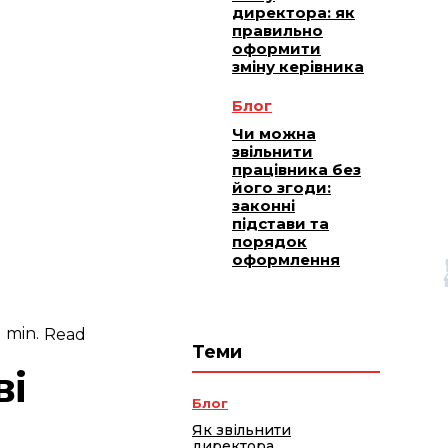
директора: як
правильно
оформити
зміну керівника
Блог
Чи можна
звільнити
працівника без
його згоди:
законні
підстави та
порядок
оформлення
1
min.
Read
Теми
ві
Блог
Як звільнити
директора,