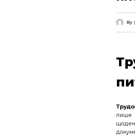
By
Тр
пи
Трудо
лише 
щоден
докум