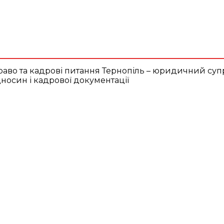
Адвокат
П’ятниця, 7
Серпня,
юрид
2026
вид
23.2
Lviv
C