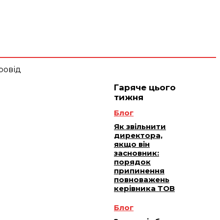
 плюс -
Юридичне
ичне
ання
обслуговування
Гаряче цього
тижня
Блог
Як звільнити
директора,
якщо він
засновник:
порядок
припинення
повноважень
керівника ТОВ
Блог