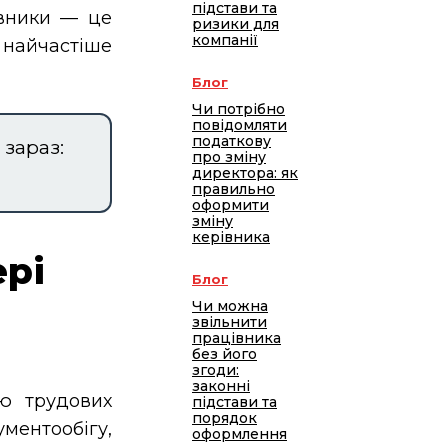
підстави та
івники — це
ризики для
компанії
и найчастіше
Блог
Чи потрібно
повідомляти
податкову
зараз:
про зміну
директора: як
правильно
оформити
зміну
керівника
ері
Блог
Чи можна
звільнити
працівника
без його
згоди:
законні
ю трудових
підстави та
порядок
ентообігу,
оформлення