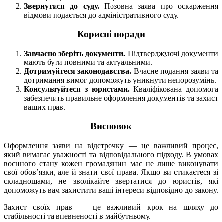
Звернутися до суду.
Позовна заява про оскарження
відмови подається до адміністративного суду.
Корисні поради
Завчасно зберіть документи.
Підтверджуючі документи
мають бути повними та актуальними.
Дотримуйтеся законодавства.
Вчасне подання заяви та
дотримання вимог допоможуть уникнути непорозумінь.
Консультуйтеся з юристами.
Кваліфікована допомога
забезпечить правильне оформлення документів та захист
ваших прав.
Висновок
Оформлення заяви на відстрочку — це важливий процес,
який вимагає уважності та відповідального підходу. В умовах
воєнного стану кожен громадянин має не лише виконувати
свої обов’язки, але й знати свої права. Якщо ви стикаєтеся зі
складнощами, не зволікайте звертатися до юристів, які
допоможуть вам захистити ваші інтереси відповідно до закону.
Захист своїх прав — це важливий крок на шляху до
стабільності та впевненості в майбутньому.