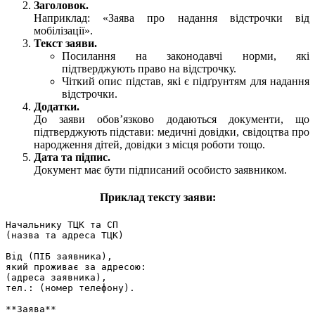
Заголовок.
Наприклад: «Заява про надання відстрочки від
мобілізації».
Текст заяви.
Посилання на законодавчі норми, які
підтверджують право на відстрочку.
Чіткий опис підстав, які є підґрунтям для надання
відстрочки.
Додатки.
До заяви обов’язково додаються документи, що
підтверджують підстави: медичні довідки, свідоцтва про
народження дітей, довідки з місця роботи тощо.
Дата та підпис.
Документ має бути підписаний особисто заявником.
Приклад тексту заяви:
Начальнику ТЦК та СП  

(назва та адреса ТЦК)  

Від (ПІБ заявника),  

який проживає за адресою:  

(адреса заявника),  

тел.: (номер телефону).  

**Заява**  
