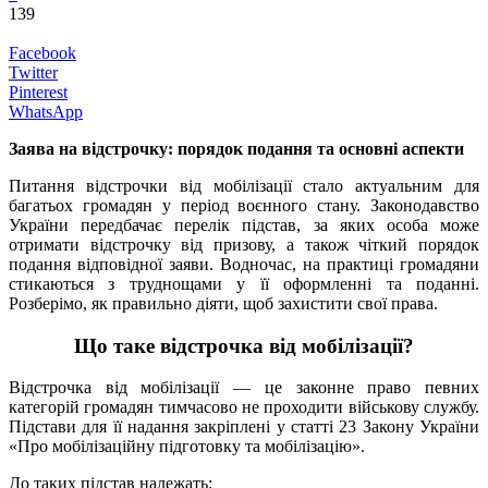
139
Facebook
Twitter
Pinterest
WhatsApp
Заява на відстрочку: порядок подання та основні аспекти
Питання відстрочки від мобілізації стало актуальним для
багатьох громадян у період воєнного стану. Законодавство
України передбачає перелік підстав, за яких особа може
отримати відстрочку від призову, а також чіткий порядок
подання відповідної заяви. Водночас, на практиці громадяни
стикаються з труднощами у її оформленні та поданні.
Розберімо, як правильно діяти, щоб захистити свої права.
Що таке відстрочка від мобілізації?
Відстрочка від мобілізації — це законне право певних
категорій громадян тимчасово не проходити військову службу.
Підстави для її надання закріплені у статті 23 Закону України
«Про мобілізаційну підготовку та мобілізацію».
До таких підстав належать: