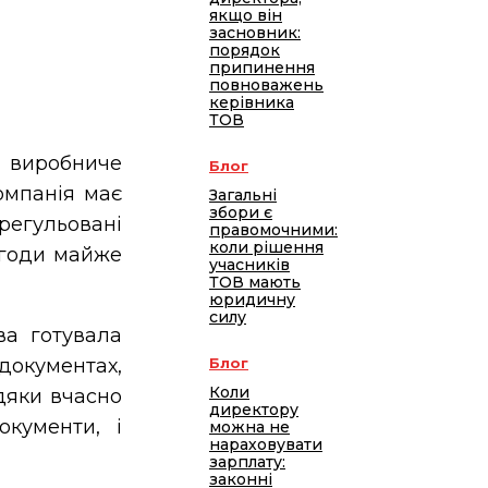
якщо він
засновник:
порядок
припинення
повноважень
керівника
ТОВ
виробниче
Блог
омпанія має
Загальні
збори є
регульовані
правомочними:
коли рішення
угоди майже
учасників
ТОВ мають
юридичну
силу
ва готувала
 документах,
Блог
Коли
дяки вчасно
директору
кументи, і
можна не
нараховувати
зарплату:
законні