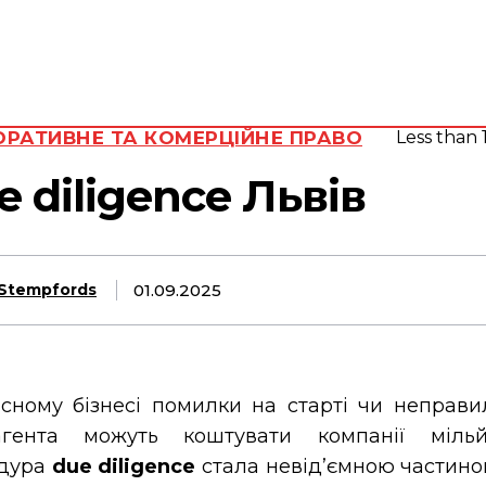
Адвокат
П’ятниця, 7
Серпня,
юрид
2026
вид
25.3
Lviv
C
РАТИВНЕ ТА КОМЕРЦІЙНЕ ПРАВО
Less than 
e diligence Львів
01.09.2025
Stempfords
асному бізнесі помилки на старті чи неправи
агента можуть коштувати компанії мільй
дура
due diligence
стала невід’ємною частино