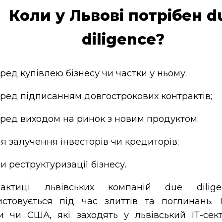
Коли у Львові потрібен d
diligence?
ред купівлею бізнесу чи частки у ньому;
ред підписанням довгострокових контрактів;
ред виходом на ринок з новим продуктом;
я залучення інвесторів чи кредиторів;
и реструктуризації бізнесу.
ктиці львівських компаній due dilige
истовується під час злиттів та поглинань. 
и чи США, які заходять у львівський ІТ-сек