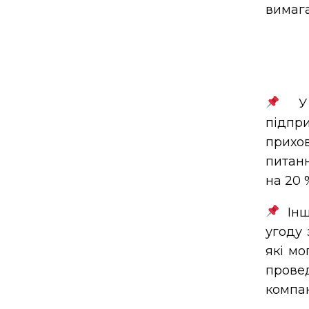
вимаг
У Л
підпри
прихо
питанн
на 20 
Інш
угоду 
які мо
прове
компан