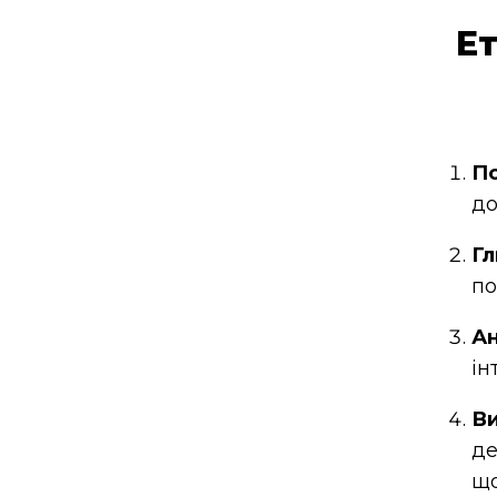
Ет
П
до
Гл
по
Ан
ін
В
де
що