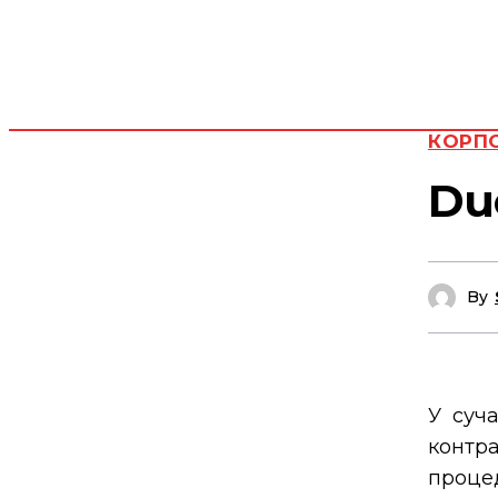
КОРПО
Du
By
У суч
контр
проце