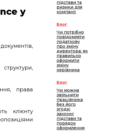
підстави та
ризики для
nce у
компанії
Блог
Чи потрібно
повідомляти
податкову
окументів,
про зміну
директора: як
правильно
оформити
зміну
структури,
керівника
Блог
ння, права
Чи можна
звільнити
працівника
без його
згоди:
ь клієнту
законні
підстави та
ропозиціями
порядок
оформлення