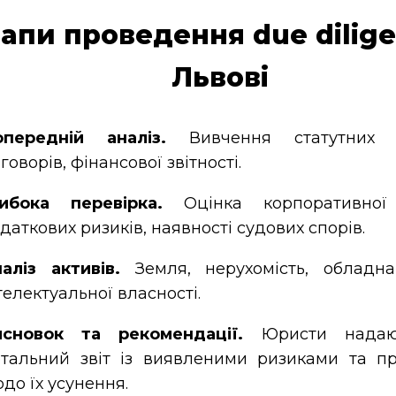
апи проведення due dilige
Львові
опередній аналіз.
Вивчення статутних д
говорів, фінансової звітності.
ибока перевірка.
Оцінка корпоративної 
даткових ризиків, наявності судових спорів.
аліз активів.
Земля, нерухомість, обладна
телектуальної власності.
исновок та рекомендації.
Юристи надают
тальний звіт із виявленими ризиками та п
до їх усунення.