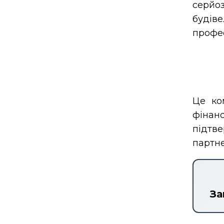
серйоз
будів
профес
Це ко
фінанс
підтв
партне
За