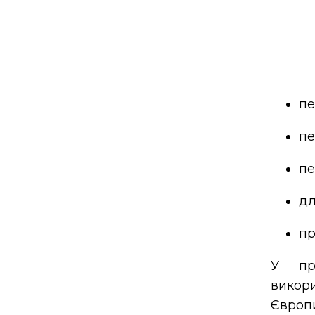
пе
пе
пе
дл
пр
У пра
викор
Європ