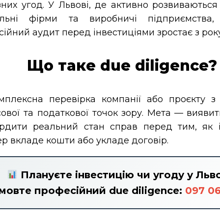
них угод. У Львові, де активно розвиваються 
ельні фірми та виробничі підприємства
ійний аудит перед інвестиціями зростає з року 
Що таке due diligence?
мплексна перевірка компанії або проєкту з
ової та податкової точок зору. Мета — виявит
ердити реальний стан справ перед тим, як 
р вкладе кошти або укладе договір.
Плануєте інвестицію чи угоду у Льв
мовте професійний due diligence:
097 06