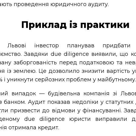
ають проведення юридичного аудиту.
Приклад із практики
ьвові інвестор планував придбати 
ємство. Завдяки due diligence виявили, що к
вану заборгованість перед податковою та нев
я із землею. Це дозволило знизити вартість 
% і уникнути серйозних проблем у майбутньому.
ий випадок — будівельна компанія зі Льво
з банком. Аудит показав недоліки у статутних
гли призвести до відмови у фінансуванні. Зав
деному due diligence юристи виправили до
ія отримала кредит.