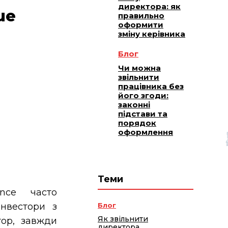
директора: як
ue
правильно
оформити
зміну керівника
Блог
Чи можна
звільнити
працівника без
його згоди:
законні
підстави та
порядок
оформлення
Теми
nce часто
Інвестори з
Блог
Як звільнити
тор, завжди
директора,