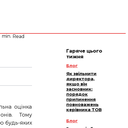
 плюс -
Юридичне
ичне
ання
обслуговування
1
min.
Read
Гаряче цього
тижня
Блог
Як звільнити
директора,
якщо він
засновник:
порядок
припинення
повноважень
льна оцінка
керівника ТОВ
онів. Тому
Блог
ю будь-яких