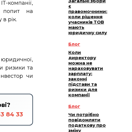
Загальні збори
ІТ-компанії,
є
, попит на
правомочними:
коли рішення
в рік.
учасників ТОВ
мають
юридичну силу
Блог
Коли
директору
 юридичної,
можна не
и ризики та
нараховувати
зарплату:
інвестор чи
законні
підстави та
ризики для
компанії
ові?
Блог
3 84 33
Чи потрібно
повідомляти
податкову про
зміну