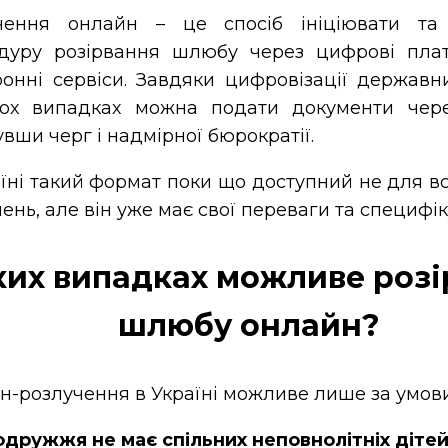
чення онлайн – це спосіб ініціювати та
дуру розірвання шлюбу через цифрові пла
ронні сервіси. Завдяки цифровізації державни
ьох випадках можна подати документи чере
вши черг і надмірної бюрократії.
їні такий формат поки що доступний не для вс
ень, але він уже має свої переваги та специфік
ких випадках можливе роз
шлюбу онлайн?
-розлучення в Україні можливе лише за умови
дружжя не має спільних неповнолітніх дітей