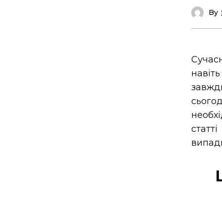
By
Сучас
навіт
завжд
сього
необхі
статт
випадк