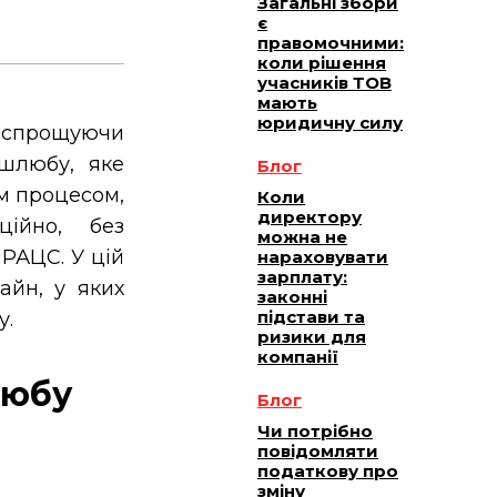
Загальні збори
є
правомочними:
коли рішення
учасників ТОВ
мають
юридичну силу
, спрощуючи
 шлюбу, яке
Блог
м процесом,
Коли
директору
ційно, без
можна не
 РАЦС. У цій
нараховувати
зарплату:
айн, у яких
законні
підстави та
у.
ризики для
компанії
любу
Блог
Чи потрібно
повідомляти
податкову про
зміну