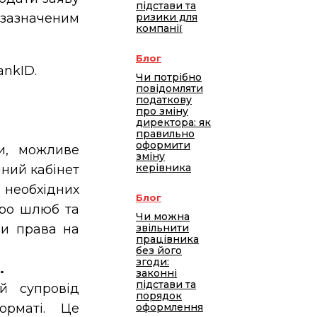
підстави та
 зазначеним
ризики для
компанії
Блог
ankID.
Чи потрібно
повідомляти
податкову
про зміну
директора: як
правильно
оформити
и, можливе
зміну
керівника
ний кабінет
необхідних
Блог
про шлюб та
Чи можна
чи права на
звільнити
працівника
без його
згоди:
.
законні
підстави та
й супровід
порядок
орматі. Це
оформлення