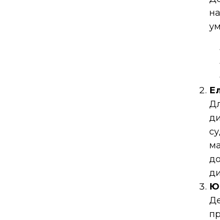
на
ум
Ел
Д
ди
с
ма
до
ди
Ю
Д
п