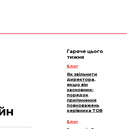
 плюс -
Юридичне
ичне
ання
обслуговування
Гаряче цього
тижня
Блог
Як звільнити
директора,
якщо він
засновник:
порядок
припинення
повноважень
йн
керівника ТОВ
Блог