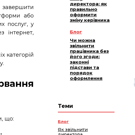
директора: як
 завершити
правильно
оформити
тформи або
зміну керівника
х послуг, у
Блог
з інтернет,
Чи можна
звільнити
працівника без
іх категорій
його згоди:
законні
у.
підстави та
порядок
оформлення
ірвання
Теми
, що:
Блог
Як звільнити
.
директора,