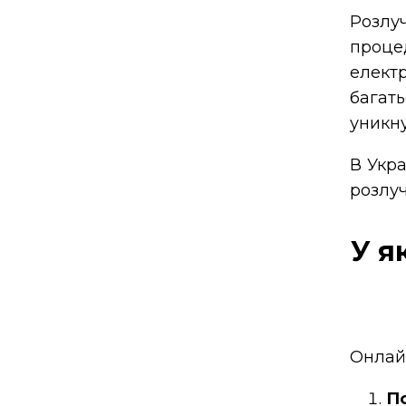
Розлу
проце
елект
багат
уникну
В Укра
розлуч
У я
Онлайн
По