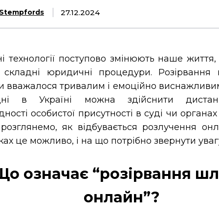
27.12.2024
Stempfords
ні технології поступово змінюють наше життя
ь складні юридичні процедури. Розірвання
и вважалося тривалим і емоційно виснажливи
дні в Україні можна здійснити дистан
дності особистої присутності в суді чи органах
і розглянемо, як відбувається розлучення онл
ах це можливо, і на що потрібно звернути уваг
Що означає “розірвання ш
онлайн”?