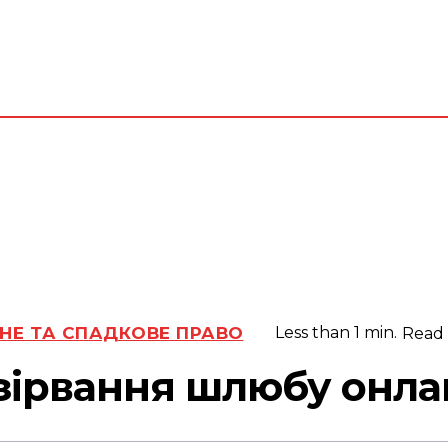
Адвокат
Субота, 8
Серпня,
юрид
2026
вид
24.6
Lviv
C
НЕ ТА СПАДКОВЕ ПРАВО
Less than 1
min.
Read
зірвання шлюбу онла