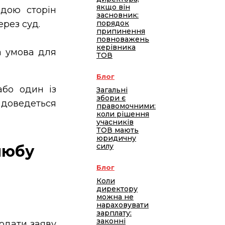
якщо він
одою сторін
засновник:
рез суд.
порядок
припинення
повноважень
керівника
а умова для
ТОВ
Блог
або один із
Загальні
збори є
доведеться
правомочними:
коли рішення
учасників
ТОВ мають
юридичну
силу
любу
Блог
Коли
директору
можна не
нараховувати
зарплату:
законні
одати заяву