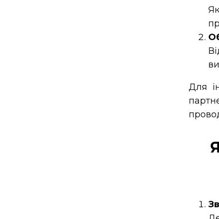
Як
пр
Об
Ві
ви
Для і
партн
провод
Зв
Де