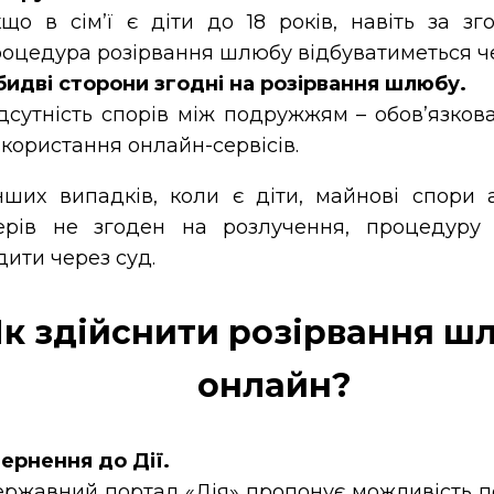
що в сім’ї є діти до 18 років, навіть за зг
оцедура розірвання шлюбу відбуватиметься че
идві сторони згодні на розірвання шлюбу.
дсутність спорів між подружжям – обов’язков
користання онлайн-сервісів.
нших випадків, коли є діти, майнові спори 
ерів не згоден на розлучення, процедуру 
ити через суд.
Як здійснити розірвання ш
онлайн?
ернення до Дії.
ржавний портал «Дія» пропонує можливість п