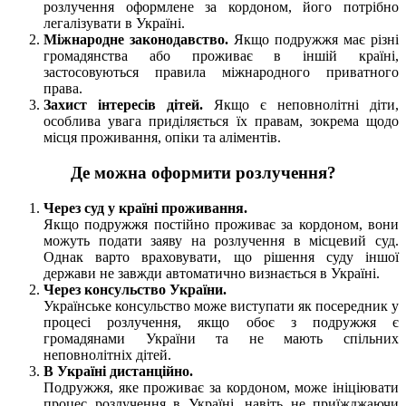
розлучення оформлене за кордоном, його потрібно
легалізувати в Україні.
Міжнародне законодавство.
Якщо подружжя має різні
громадянства або проживає в іншій країні,
застосовуються правила міжнародного приватного
права.
Захист інтересів дітей.
Якщо є неповнолітні діти,
особлива увага приділяється їх правам, зокрема щодо
місця проживання, опіки та аліментів.
Де можна оформити розлучення?
Через суд у країні проживання.
Якщо подружжя постійно проживає за кордоном, вони
можуть подати заяву на розлучення в місцевий суд.
Однак варто враховувати, що рішення суду іншої
держави не завжди автоматично визнається в Україні.
Через консульство України.
Українське консульство може виступати як посередник у
процесі розлучення, якщо обоє з подружжя є
громадянами України та не мають спільних
неповнолітніх дітей.
В Україні дистанційно.
Подружжя, яке проживає за кордоном, може ініціювати
процес розлучення в Україні, навіть не приїжджаючи