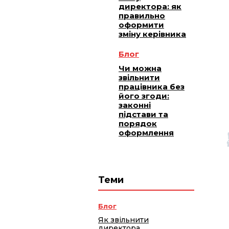
директора: як
правильно
оформити
зміну керівника
Блог
Чи можна
звільнити
працівника без
його згоди:
законні
підстави та
порядок
оформлення
Теми
Блог
Як звільнити
директора,