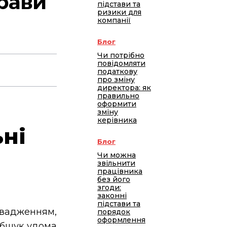
рави
підстави та
ризики для
компанії
Блог
Чи потрібно
повідомляти
податкову
про зміну
директора: як
правильно
оформити
зміну
керівника
ні
Блог
Чи можна
звільнити
працівника
без його
згоди:
законні
підстави та
вадженням,
порядок
оформлення
обшук удома