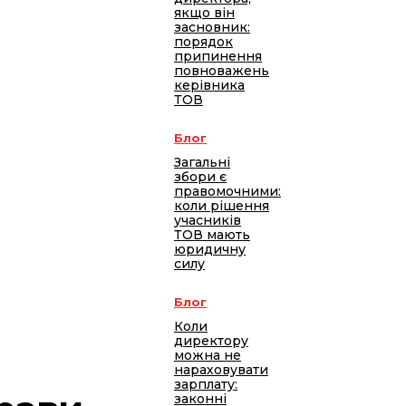
якщо він
засновник:
порядок
припинення
повноважень
керівника
ТОВ
Блог
Загальні
збори є
правомочними:
коли рішення
учасників
ТОВ мають
юридичну
силу
Блог
Коли
директору
можна не
нараховувати
зарплату:
законні