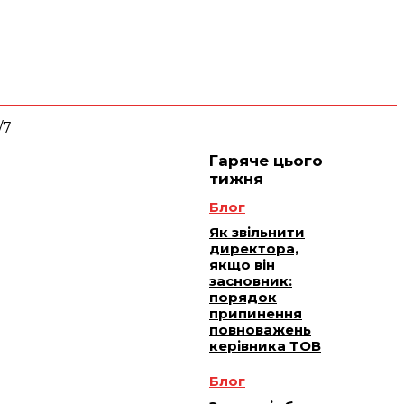
 плюс -
Юридичне
ичне
ання
обслуговування
Гаряче цього
тижня
Блог
Як звільнити
директора,
якщо він
засновник:
порядок
припинення
повноважень
керівника ТОВ
Блог