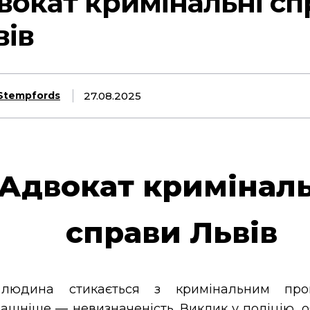
вокат кримінальні сп
вів
27.08.2025
Stempfords
Адвокат криміналь
справи Львів
людина стикається з кримінальним про
ашніше — невизначеність. Виклик у поліцію, 