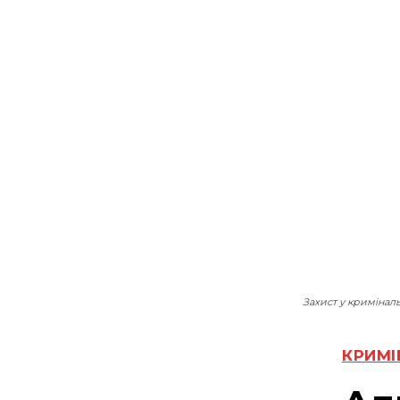
Захист у криміналь
КРИМІ