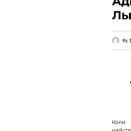
Ад
Ль
By
Коли 
найстр