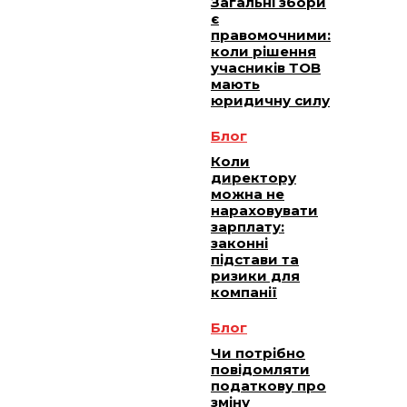
Загальні збори
є
правомочними:
коли рішення
учасників ТОВ
мають
юридичну силу
Блог
Коли
директору
можна не
нараховувати
зарплату:
законні
підстави та
ризики для
компанії
Блог
Чи потрібно
повідомляти
податкову про
зміну