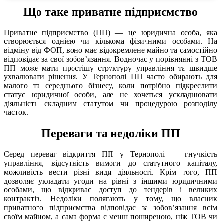
Що таке приватне підприємство
Приватне підприємство (ПП) — це юридична особа, яка
створюється однією чи кількома фізичними особами. На
відміну від ФОП, воно має відокремлене майно та самостійно
відповідає за свої зобов’язання. Водночас у порівнянні з ТОВ
ПП може мати простішу структуру управління та швидше
ухвалювати рішення. У Тернополі ПП часто обирають для
малого та середнього бізнесу, коли потрібно підкреслити
статус юридичної особи, але не хочеться ускладнювати
діяльність складним статутом чи процедурою розподілу
часток.
Переваги та недоліки ПП
Серед переваг відкриття ПП у Тернополі — гнучкість
управління, відсутність вимоги до статутного капіталу,
можливість вести різні види діяльності. Крім того, ПП
дозволяє укладати угоди на рівні з іншими юридичними
особами, що відкриває доступ до тендерів і великих
контрактів. Недоліки полягають у тому, що власник
приватного підприємства відповідає за зобов’язання всім
своїм майном, а сама форма є менш поширеною, ніж ТОВ чи