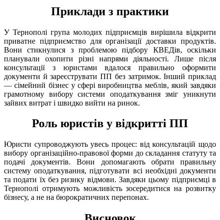
Приклади з практики
У Тернополі група молодих підприємців вирішила відкрити
приватне підприємство для організації доставки продуктів.
Вони стикнулися з проблемою підбору КВЕДів, оскільки
планували охопити різні напрями діяльності. Лише після
консультації з юристами вдалося правильно оформити
документи й зареєструвати ПП без затримок. Інший приклад
— сімейний бізнес у сфері виробництва меблів, який завдяки
грамотному вибору системи оподаткування зміг уникнути
зайвих витрат і швидко вийти на ринок.
Роль юристів у відкритті ПП
Юристи супроводжують увесь процес: від консультацій щодо
вибору організаційно-правової форми до складання статуту та
подачі документів. Вони допомагають обрати правильну
систему оподаткування, підготувати всі необхідні документи
та подати їх без ризику відмови. Завдяки цьому підприємці в
Тернополі отримують можливість зосередитися на розвитку
бізнесу, а не на бюрократичних перепонах.
Висновок