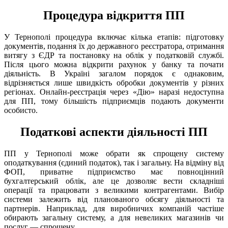
Процедура відкриття ПП
У Тернополі процедура включає кілька етапів: підготовку
документів, подання їх до державного реєстратора, отримання
витягу з ЄДР та постановку на облік у податковій службі.
Після цього можна відкрити рахунок у банку та почати
діяльність. В Україні загалом порядок є однаковим,
відрізняється лише швидкість обробки документів у різних
регіонах. Онлайн-реєстрація через «Дію» наразі недоступна
для ПП, тому більшість підприємців подають документи
особисто.
Податкові аспекти діяльності ПП
ПП у Тернополі може обрати як спрощену систему
оподаткування (єдиний податок), так і загальну. На відміну від
ФОП, приватне підприємство має повноцінний
бухгалтерський облік, але це дозволяє вести складніші
операції та працювати з великими контрагентами. Вибір
системи залежить від планованого обсягу діяльності та
партнерів. Наприклад, для виробничих компаній частіше
обирають загальну систему, а для невеликих магазинів чи
послуг — спрощену.