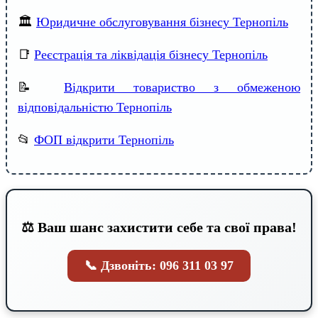
🏛️
Юридичне обслуговування бізнесу Тернопіль
📑
Реєстрація та ліквідація бізнесу Тернопіль
📝
Відкрити товариство з обмеженою
відповідальністю Тернопіль
📂
ФОП відкрити Тернопіль
⚖️ Ваш шанс захистити себе та свої права!
📞 Дзвоніть: 096 311 03 97