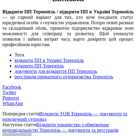
Відкрити ПП Тернопіль / відкрити ПП в Україні Тернопіль
— це гарний варіант для тих, хто хоче поєднати статус
юридичної особи з гнучкістю управління. Попри певні ризики
та складніший облік, приватне підприємство відкриває нові
можливості для співпраці та розвитку. Щоб уникнути
помилок і зайвих витрат часу, варто довірити цей процес
професійним юристам.
Теги
відкрити ПП в Україні Тернопіль
відкрити ПП Тернопіль
документи для відкриття ПП Тернопіль
реєстрація приватного підприємства Тернопіль
Facebook
Twitter
Pinterest
WhatsApp
Попередня стаття
Відкрити ТОВ Тернопіль — документи та
юридичний супровід
Наступна стаття
Відкрити товариство з обмеженою
відповідальністю Тернопіль — документи та реєстрація