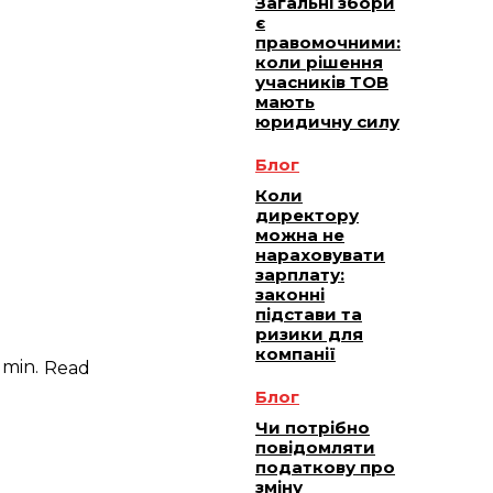
Загальні збори
є
правомочними:
коли рішення
учасників ТОВ
мають
юридичну силу
Блог
Коли
директору
можна не
нараховувати
зарплату:
законні
підстави та
ризики для
компанії
min.
Read
Блог
Чи потрібно
повідомляти
податкову про
зміну