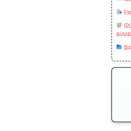
Ре
ФО
відк
Ві