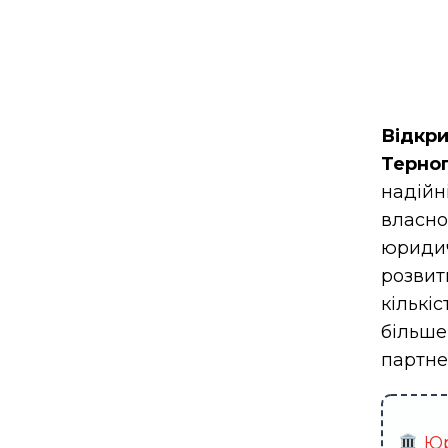
Відкр
Терноп
надій
власн
юридич
розвит
кількі
більше
партнер
Юр