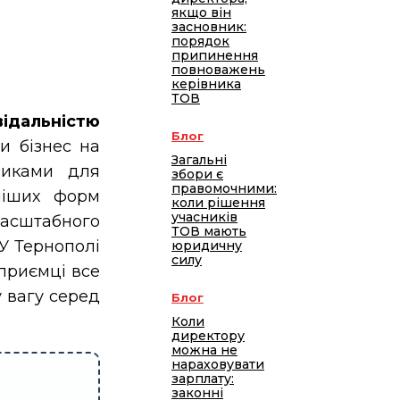
якщо він
засновник:
порядок
припинення
повноважень
керівника
ТОВ
дальністю
Блог
и бізнес на
Загальні
зиками для
збори є
правомочними:
ніших форм
коли рішення
учасників
масштабного
ТОВ мають
 У Тернополі
юридичну
силу
дприємці все
у вагу серед
Блог
Коли
директору
можна не
нараховувати
зарплату:
законні