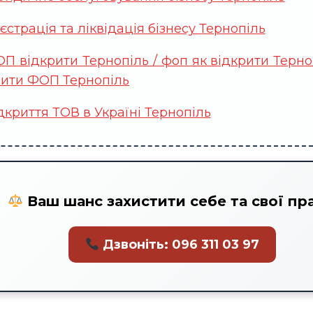
єстрація та ліквідація бізнесу Тернопіль
П відкрити Тернопіль / фоп як відкрити Терно
рити ФОП Тернопіль
дкриття ТОВ в Україні Тернопіль
Ваш шанс захистити себе та свої пра
Дзвоніть: 096 311 03 97