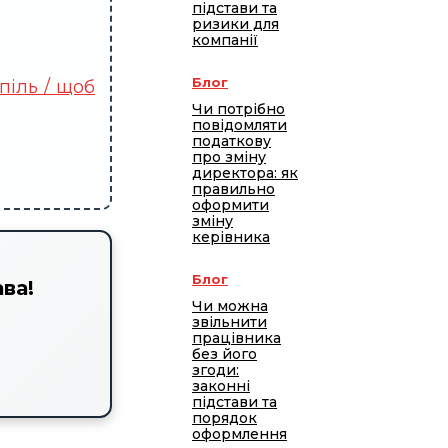
підстави та
ризики для
компанії
Блог
піль / щоб
Чи потрібно
повідомляти
податкову
про зміну
директора: як
правильно
оформити
зміну
керівника
Блог
ва!
Чи можна
звільнити
працівника
без його
згоди:
законні
підстави та
порядок
оформлення