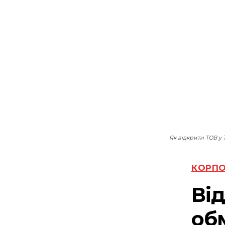
Як відкрити ТОВ у 
КОРПО
Ві
об