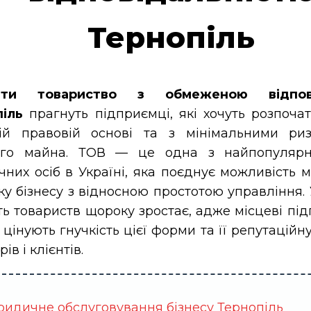
Тернопіль
ити товариство з обмеженою відпові
іль
прагнуть підприємці, які хочуть розпочат
ній правовій основі та з мінімальними ри
ого майна. ТОВ — це одна з найпопуляр
них осіб в Україні, яка поєднує можливість 
ку бізнесу з відносною простотою управління.
сть товариств щороку зростає, адже місцеві пі
 цінують гнучкість цієї форми та її репутаційн
ів і клієнтів.
идичне обслуговування бізнесу Тернопіль