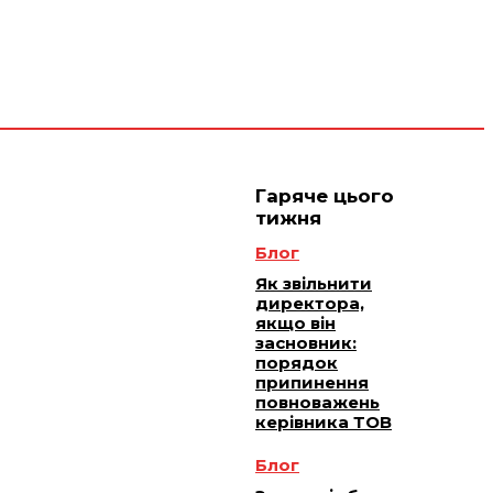
 плюс -
Юридичне
ичне
ання
обслуговування
Гаряче цього
тижня
Блог
Як звільнити
директора,
якщо він
засновник:
порядок
припинення
повноважень
керівника ТОВ
Блог