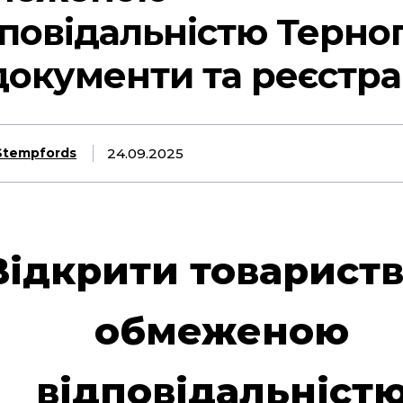
дповідальністю Терно
документи та реєстра
24.09.2025
Stempfords
Відкрити товариств
обмеженою
відповідальніст