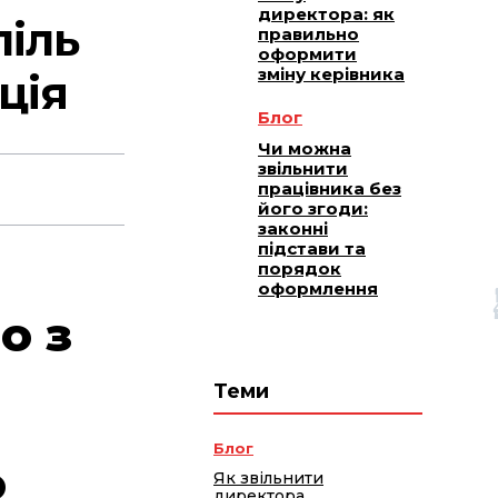
директора: як
піль
правильно
оформити
зміну керівника
ція
Блог
Чи можна
звільнити
працівника без
його згоди:
законні
підстави та
порядок
оформлення
о з
Теми
Блог
ю
Як звільнити
директора,