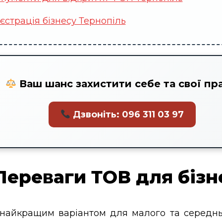
єстрація бізнесу Тернопіль
Ваш шанс захистити себе та свої пра
Дзвоніть: 096 311 03 97
Переваги ТОВ для бізн
найкращим варіантом для малого та середньо