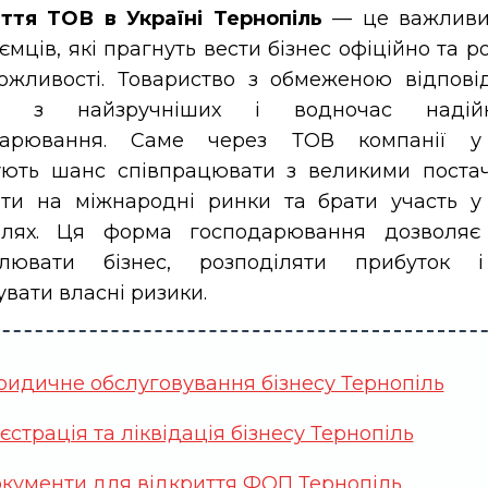
ття ТОВ в Україні Тернопіль
— це важливи
ємців, які прагнуть вести бізнес офіційно та
ожливості. Товариство з обмеженою відпові
єю з найзручніших і водночас наді
дарювання. Саме через ТОВ компанії у
ують шанс співпрацювати з великими поста
ити на міжнародні ринки та брати участь 
івлях. Ця форма господарювання дозволяє
олювати бізнес, розподіляти прибуток 
вати власні ризики.
идичне обслуговування бізнесу Тернопіль
єстрація та ліквідація бізнесу Тернопіль
кументи для відкриття ФОП Тернопіль