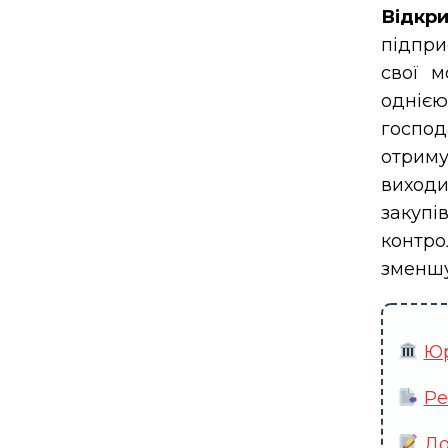
Відкри
підпри
свої м
одні
госпо
отрим
виход
закуп
контр
зменшу
Юр
Ре
До