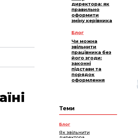
директора: як
правильно
оформити
зміну керівника
Блог
Чи можна
звільнити
працівника без
його згоди:
законні
підстави та
порядок
оформлення
аїні
Теми
Блог
Як звільнити
директора,