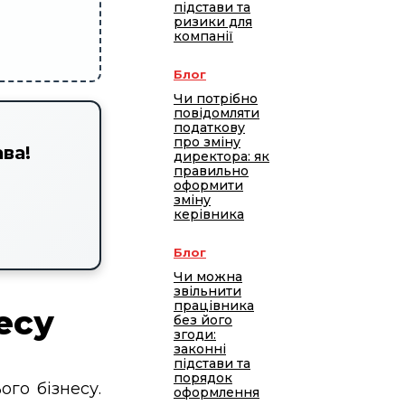
підстави та
ризики для
компанії
Блог
Чи потрібно
повідомляти
податкову
про зміну
ва!
директора: як
правильно
оформити
зміну
керівника
Блог
Чи можна
звільнити
працівника
есу
без його
згоди:
законні
підстави та
порядок
го бізнесу.
оформлення