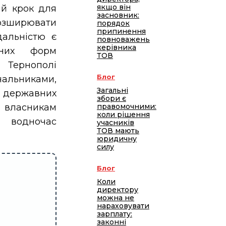
якщо він
й крок для
засновник:
 розширювати
порядок
припинення
дальністю є
повноважень
керівника
йних форм
ТОВ
 Тернополі
Блог
чальниками,
Загальні
у державних
збори є
правомочними:
 власникам
коли рішення
і водночас
учасників
ТОВ мають
юридичну
силу
Блог
Коли
директору
можна не
нараховувати
зарплату:
законні