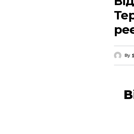
Від
Те
реє
By
В