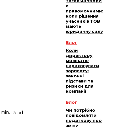
Загальні збори
є
правомочними:
коли рішення
учасників ТОВ
мають
юридичну силу
Блог
Коли
директору
можна не
нараховувати
зарплату:
законні
підстави та
ризики для
компанії
Блог
Чи потрібно
min.
Read
повідомляти
податкову про
зміну