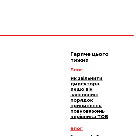
 плюс -
Юридичне
ичне
ання
обслуговування
Гаряче цього
тижня
Блог
Як звільнити
директора,
якщо він
засновник:
порядок
припинення
повноважень
керівника ТОВ
Блог