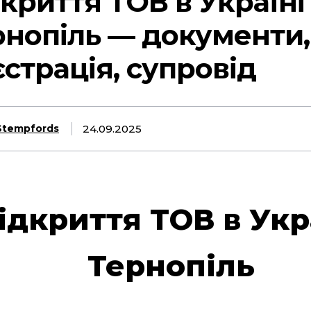
криття ТОВ в Україні
рнопіль — документи,
страція, супровід
24.09.2025
Stempfords
ідкриття ТОВ в Укр
Тернопіль