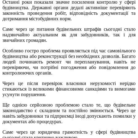
Останні роки показали значне посилення контролю у сфері
будівництва. Державні органи дедалі активніше перевіряють
законність проведення робіт, відповідність документації та
дотримання містобудівних норм.
Саме через це питання будівельних штрафів сьогодні стало
надзвичайно актуальним як для забудовників, так і для
звичайних громадян.
Особливо гостро проблема проявляється під час самовільного
будівництва або реконструкції без необхідних дозволів. Багато
людей починають ремонт чи перепланування, навіть не
перевіряючи, чи потрібні погодження або повідомлення до
контролюючих органів.
Через це після перевірок власники нерухомості нерідко
стикаються із великими фінансовими санкціями та вимогами
усунути порушення.
Ще однією серйозною проблемою стало те, що будівельне
законодавство є складним та постійно змінюється. Через це
навіть забудовники та підприємці іноді допускають помилки у
документах або процедурах.
Саме через це юридична грамотність у сфері будівництва
сьогодні стала критично важливою.