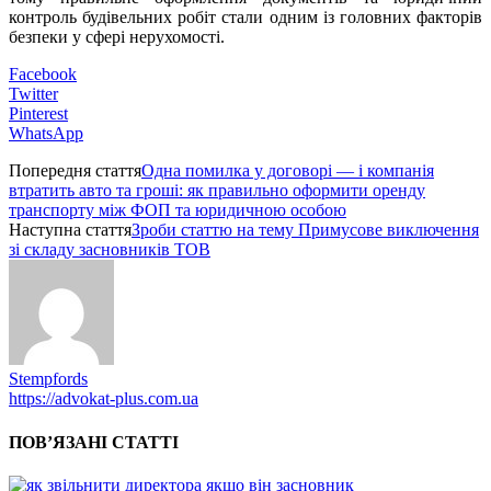
контроль будівельних робіт стали одним із головних факторів
безпеки у сфері нерухомості.
Facebook
Twitter
Pinterest
WhatsApp
Попередня стаття
Одна помилка у договорі — і компанія
втратить авто та гроші: як правильно оформити оренду
транспорту між ФОП та юридичною особою
Наступна стаття
Зроби статтю на тему Примусове виключення
зі складу засновників ТОВ
Stempfords
https://advokat-plus.com.ua
ПОВ’ЯЗАНІ СТАТТІ