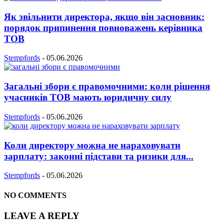
Як звільнити директора, якщо він засновник:
порядок припинення повноважень керівника
ТОВ
Stempfords
-
05.06.2026
Загальні збори є правомочними: коли рішення
учасників ТОВ мають юридичну силу
Stempfords
-
05.06.2026
Коли директору можна не нараховувати
зарплату: законні підстави та ризики для...
Stempfords
-
05.06.2026
NO COMMENTS
LEAVE A REPLY