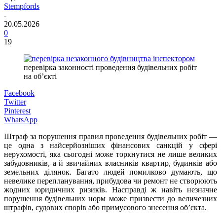
Stempfords
-
20.05.2026
0
19
перевірка законності проведення будівельних робіт
на об’єкті
Facebook
Twitter
Pinterest
WhatsApp
Штраф за порушення правил проведення будівельних робіт —
це одна з найсерйозніших фінансових санкцій у сфері
нерухомості, яка сьогодні може торкнутися не лише великих
забудовників, а й звичайних власників квартир, будинків або
земельних ділянок. Багато людей помилково думають, що
невелике перепланування, прибудова чи ремонт не створюють
жодних юридичних ризиків. Насправді ж навіть незначне
порушення будівельних норм може призвести до величезних
штрафів, судових спорів або примусового знесення об’єкта.