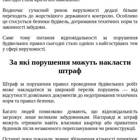
Водночас сучасний ринок нерухомості дедалі більше
переходить до жорсткішого державного контролю. Особливо
це стосується безпеки будівель, дотримання технічних норм та
законності забудови.
Саме тому питання відповідальності за порушення
будівельних правил сьогодні стало однією з найгостріших тем
у сфері нерухомості.
За які порушення можуть накласти
штраф
Штраф за порушення правил проведення будівельних робіт
може накладатися за широкий перелік порушень — від
відсутності дозвільних документів до недотримання технічних
норм та правил безпеки.
Багато людей помилково думають, що відповідальність
загрожує лише великим забудовникам. Насправді ж штраф
можуть отримати навіть власники квартир або приватних
будинків після незаконного перепланування чи реконструкції.
Останні роки показали значне збільшення кількості перевірок