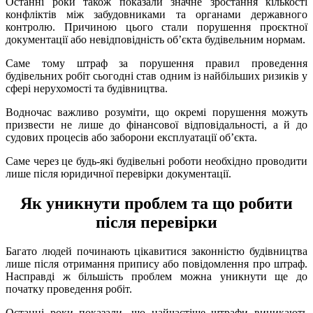
Останні роки також показали значне зростання кількості
конфліктів між забудовниками та органами державного
контролю. Причиною цього стали порушення проєктної
документації або невідповідність об’єкта будівельним нормам.
Саме тому штраф за порушення правил проведення
будівельних робіт сьогодні став одним із найбільших ризиків у
сфері нерухомості та будівництва.
Водночас важливо розуміти, що окремі порушення можуть
призвести не лише до фінансової відповідальності, а й до
судових процесів або заборони експлуатації об’єкта.
Саме через це будь-які будівельні роботи необхідно проводити
лише після юридичної перевірки документації.
Як уникнути проблем та що робити
після перевірки
Багато людей починають цікавитися законністю будівництва
лише після отримання припису або повідомлення про штраф.
Насправді ж більшість проблем можна уникнути ще до
початку проведення робіт.
Останні роки показали, що найчастіше штрафи виникають