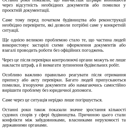
через відсутність необхідних документів або помилки у
проєктній документації.
Саме тому перед початком будівництва або реконструкції
необхідно перевірити, які дозволи потрібні саме у конкретній
ситуації.
Ще однією великою проблемою стало те, що частина людей
використовує застарілі схеми оформлення документів або
взагалі проводить роботи без офіційних погоджень.
Через це після перевірки контролюючі органи можуть не лише
накласти штраф, а й вимагати зупинення будівельних робіт.
Особливо важливо правильно реагувати після отримання
припису або акту перевірки. Багато людей припускаються
помилки, ігноруючи документи або намагаючись самостійно
вирішити проблему без юридичної допомоги.
Саме через це ситуація нерідко лише погіршується.
Останні роки також показали значне зростання кількості
судових спорів у сфері будівництва. Причиною цього стали
конфлікти між забудовниками, власниками нерухомості та
державними органами.