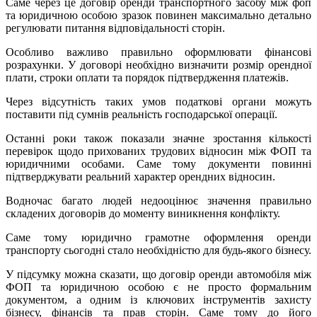
Саме через це договір оренди транспортного засобу між фоп
та юридичною особою зразок повинен максимально детально
регулювати питання відповідальності сторін.
Особливо важливо правильно оформлювати фінансові
розрахунки. У договорі необхідно визначити розмір орендної
плати, строки оплати та порядок підтвердження платежів.
Через відсутність таких умов податкові органи можуть
поставити під сумнів реальність господарської операції.
Останні роки також показали значне зростання кількості
перевірок щодо прихованих трудових відносин між ФОП та
юридичними особами. Саме тому документи повинні
підтверджувати реальний характер орендних відносин.
Водночас багато людей недооцінює значення правильно
складених договорів до моменту виникнення конфлікту.
Саме тому юридично грамотне оформлення оренди
транспорту сьогодні стало необхідністю для будь-якого бізнесу.
У підсумку можна сказати, що договір оренди автомобіля між
ФОП та юридичною особою є не просто формальним
документом, а одним із ключових інструментів захисту
бізнесу, фінансів та прав сторін. Саме тому до його