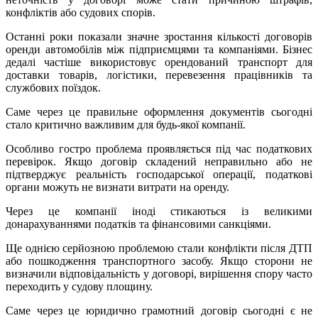
конфліктів або судових спорів.
Останні роки показали значне зростання кількості договорів
оренди автомобілів між підприємцями та компаніями. Бізнес
дедалі частіше використовує орендований транспорт для
доставки товарів, логістики, перевезення працівників та
службових поїздок.
Саме через це правильне оформлення документів сьогодні
стало критично важливим для будь-якої компанії.
Особливо гостро проблема проявляється під час податкових
перевірок. Якщо договір складений неправильно або не
підтверджує реальність господарської операції, податкові
органи можуть не визнати витрати на оренду.
Через це компанії іноді стикаються із великими
донарахуваннями податків та фінансовими санкціями.
Ще однією серйозною проблемою стали конфлікти після ДТП
або пошкодження транспортного засобу. Якщо сторони не
визначили відповідальність у договорі, вирішення спору часто
переходить у судову площину.
Саме через це юридично грамотний договір сьогодні є не