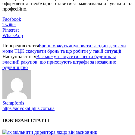
оформлення необхідно ставитися максимально уважно та
професійно.
Facebook
Twitter
Pinterest
WhatsApp
Попередня стаття
Бронь можуть анулювати за один день: чи
може ТЦК скасувати бронь та що робити у такій ситуації
Наступна стаття
Вас можуть змусити знести будинок за
власний рахунок: що приховують штрафи за незаконне
будівництво
Stempfords
https://advokat-plus.com.ua
ПОВ’ЯЗАНІ СТАТТІ