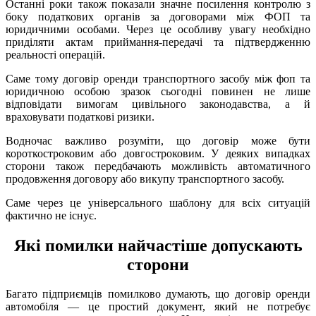
Останні роки також показали значне посилення контролю з
боку податкових органів за договорами між ФОП та
юридичними особами. Через це особливу увагу необхідно
приділяти актам приймання-передачі та підтвердженню
реальності операцій.
Саме тому договір оренди транспортного засобу між фоп та
юридичною особою зразок сьогодні повинен не лише
відповідати вимогам цивільного законодавства, а й
враховувати податкові ризики.
Водночас важливо розуміти, що договір може бути
короткостроковим або довгостроковим. У деяких випадках
сторони також передбачають можливість автоматичного
продовження договору або викупу транспортного засобу.
Саме через це універсального шаблону для всіх ситуацій
фактично не існує.
Які помилки найчастіше допускають
сторони
Багато підприємців помилково думають, що договір оренди
автомобіля — це простий документ, який не потребує