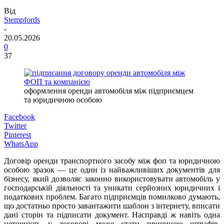
Від
Stempfords
-
20.05.2026
0
37
оформлення оренди автомобіля між підприємцем
та юридичною особою
Facebook
Twitter
Pinterest
WhatsApp
Договір оренди транспортного засобу між фоп та юридичною
особою зразок — це один із найважливіших документів для
бізнесу, який дозволяє законно використовувати автомобіль у
господарській діяльності та уникати серйозних юридичних і
податкових проблем. Багато підприємців помилково думають,
що достатньо просто завантажити шаблон з інтернету, вписати
дані сторін та підписати документ. Насправді ж навіть одна
неточність у договорі може стати причиною штрафів,