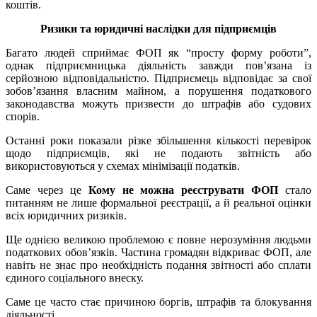
коштів.
Ризики та юридичні наслідки для підприємців
Багато людей сприймає ФОП як “просту форму роботи”,
однак підприємницька діяльність завжди пов’язана із
серйозною відповідальністю. Підприємець відповідає за свої
зобов’язання власним майном, а порушення податкового
законодавства можуть призвести до штрафів або судових
спорів.
Останні роки показали різке збільшення кількості перевірок
щодо підприємців, які не подають звітність або
використовуються у схемах мінімізації податків.
Саме через це
Кому не можна реєструвати ФОП
стало
питанням не лише формальної реєстрації, а й реальної оцінки
всіх юридичних ризиків.
Ще однією великою проблемою є повне нерозуміння людьми
податкових обов’язків. Частина громадян відкриває ФОП, але
навіть не знає про необхідність подання звітності або сплати
єдиного соціального внеску.
Саме це часто стає причиною боргів, штрафів та блокування
діяльності.