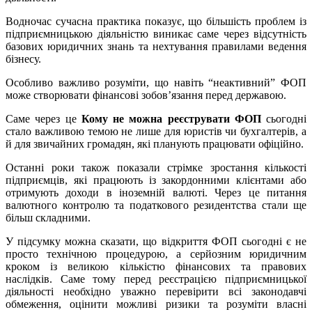
Водночас сучасна практика показує, що більшість проблем із
підприємницькою діяльністю виникає саме через відсутність
базових юридичних знань та нехтування правилами ведення
бізнесу.
Особливо важливо розуміти, що навіть “неактивний” ФОП
може створювати фінансові зобов’язання перед державою.
Саме через це
Кому не можна реєструвати ФОП
сьогодні
стало важливою темою не лише для юристів чи бухгалтерів, а
й для звичайних громадян, які планують працювати офіційно.
Останні роки також показали стрімке зростання кількості
підприємців, які працюють із закордонними клієнтами або
отримують доходи в іноземній валюті. Через це питання
валютного контролю та податкового резидентства стали ще
більш складними.
У підсумку можна сказати, що відкриття ФОП сьогодні є не
просто технічною процедурою, а серйозним юридичним
кроком із великою кількістю фінансових та правових
наслідків. Саме тому перед реєстрацією підприємницької
діяльності необхідно уважно перевірити всі законодавчі
обмеження, оцінити можливі ризики та розуміти власні