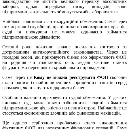
законодавство не містить великого переліку абсолютних
заборон, однак передбачає низку випадків, коли
підприємницька діяльність обмежується або забороняється.
Найбільш відомими є антикорупційні обмеження. Саме через
них державні службовці, працівники правоохоронних органів,
судді та прокурори не можуть одночасно займатися
підприємницькою діяльністю.
Останні роки показали значне посилення контролю за
дотриманням антикорупційного законодавства. Через це
посадові особи, які приховують бізнес або оформлюють ФОП
на родичів чи підставних осіб, дедалі частіше стають
фігурантами перевірок та кримінальних проваджень.
Саме через це
Кому не можна реєструвати ФОП
сьогодні
стало одним із найпоширеніших юридичних запитів серед
громадян, які планують відкривати бізнес.
Особливо важливо враховувати судові обмеження. У деяких
випадках суд може прямо заборонити людині займатися
підприємницькою діяльністю на певний строк. Найчастіше це
стосується економічних злочинів або фінансових махінацій.
Ще однією серйозною проблемою стало використання
фіктивних ФОП для незаконних фінансових операцій. Саме