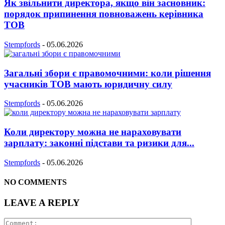
Як звільнити директора, якщо він засновник:
порядок припинення повноважень керівника
ТОВ
Stempfords
-
05.06.2026
Загальні збори є правомочними: коли рішення
учасників ТОВ мають юридичну силу
Stempfords
-
05.06.2026
Коли директору можна не нараховувати
зарплату: законні підстави та ризики для...
Stempfords
-
05.06.2026
NO COMMENTS
LEAVE A REPLY