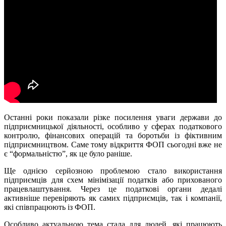
Останні роки показали різке посилення уваги держави до
підприємницької діяльності, особливо у сферах податкового
контролю, фінансових операцій та боротьби із фіктивним
підприємництвом. Саме тому відкриття ФОП сьогодні вже не
є “формальністю”, як це було раніше.
Ще однією серйозною проблемою стало використання
підприємців для схем мінімізації податків або прихованого
працевлаштування. Через це податкові органи дедалі
активніше перевіряють як самих підприємців, так і компанії,
які співпрацюють із ФОП.
Особливо актуальною тема стала для людей, які працюють