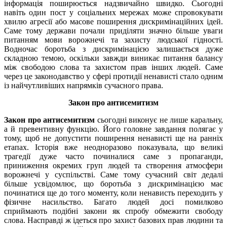
інформація поширюється надзвичайно швидко. Сьогодні
навіть один пост у соціальних мережах може спровокувати
хвилю агресії або масове поширення дискримінаційних ідей.
Саме тому держави почали приділяти значно більше уваги
питанням мови ворожнечі та захисту людської гідності.
Водночас боротьба з дискримінацією залишається дуже
складною темою, оскільки завжди виникає питання балансу
між свободою слова та захистом прав інших людей. Саме
через це законодавство у сфері протидії ненависті стало одним
із найчутливіших напрямків сучасного права.
Закон про антисемитизм
Закон про антисемитизм
сьогодні виконує не лише каральну,
а й превентивну функцію. Його головне завдання полягає у
тому, щоб не допустити поширення ненависті ще на ранніх
етапах. Історія вже неодноразово показувала, що великі
трагедії дуже часто починалися саме з пропаганди,
приниження окремих груп людей та створення атмосфери
ворожнечі у суспільстві. Саме тому сучасний світ дедалі
більше усвідомлює, що боротьба з дискримінацією має
починатися ще до того моменту, коли ненависть переходить у
фізичне насильство. Багато людей досі помилково
сприймають подібні закони як спробу обмежити свободу
слова. Насправді ж ідеться про захист базових прав людини та