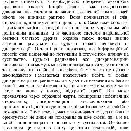
частіше стикається із необхідністю створення механізмів
правового захисту. Історія людства вже неодноразово
доводила, що системна ненависть до певної групи людей
ніколи не виникає раптово. Вона починається зі слів,
стереотипів, приниження та пропаганди. Саме тому боротьба
з дискримінацією сьогодні стала не лише моральним або
політичним питанням, а й частиною системи національної
безпеки багатьох держав. Україна також почала значно
активніше реагувати на будь-які прояви ненависті та
дискримінації. Останні роки показали, що інформаційний
простір став надзвичайно потужним інструментом впливу на
суспільство. Будь-які радикальні або дискримінаційні
висловлювання можуть миттєво поширюватися через інтернет
та провокувати серйозні конфлікти. Саме через це сучасне
законодавство намагається враховувати навіть ті форми
дискримінації, які раніше могли здаватися незначними. Багато
людей також не усвідомлюють, що антисемітизм дуже часто
існує не лише у вигляді відкритої агресії. Він може
проявлятися через образливі жарти, поширення небезпечних
стереотипів, дискримінаційні висловлювання або
приниження гідності людини через її національне чи релігійне
походження. Саме тому сучасне законодавство дедалі більше
орієнтується не лише на покарання за вже скоєні дії, а й на
запобігання поширенню ненависті у суспільстві. Особливо
важливим це стало в епоху цифрових технологій, коли