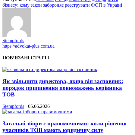
бізнесу: кому закон забороняє реєструвати ФОП в Україні
Stempfords
https://advokat-plus.com.ua
ПОВ’ЯЗАНІ СТАТТІ
Як звільнити директора, якщо він засновник:
порядок припинення повноважень керівника
ТОВ
Stempfords
-
05.06.2026
Загальні збори є правомочними: коли рішення
учасників ТОВ мають юридичну силу