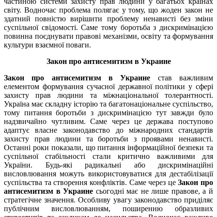
частиною системи захисту прав людини у багатьох країнах
світу. Водночас проблема полягає у тому, що жоден закон не
здатний повністю вирішити проблему ненависті без зміни
суспільної свідомості. Саме тому боротьба з дискримінацією
повинна поєднувати правові механізми, освіту та формування
культури взаємної поваги.
Закон про антисемитизм в Украине
Закон про антисемитизм в Украине
став важливим
елементом формування сучасної державної політики у сфері
захисту прав людини та міжнаціональної толерантності.
Україна має складну історію та багатонаціональне суспільство,
тому питання боротьби з дискримінацією тут завжди було
надзвичайно чутливим. Саме через це держава поступово
адаптує власне законодавство до міжнародних стандартів
захисту прав людини та боротьби з проявами ненависті.
Останні роки показали, що питання інформаційної безпеки та
суспільної стабільності стали критично важливими для
України. Будь-які радикальні або дискримінаційні
висловлювання можуть використовуватися для дестабілізації
суспільства та створення конфліктів. Саме через це
Закон про
антисемитизм в Украине
сьогодні має не лише правове, а й
стратегічне значення. Особливу увагу законодавство приділяє
публічним висловлюванням, поширенню образливих