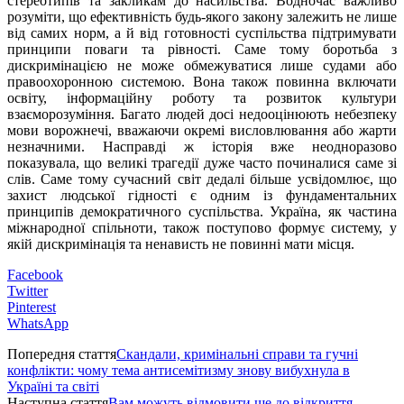
стереотипів та закликам до насильства. Водночас важливо
розуміти, що ефективність будь-якого закону залежить не лише
від самих норм, а й від готовності суспільства підтримувати
принципи поваги та рівності. Саме тому боротьба з
дискримінацією не може обмежуватися лише судами або
правоохоронною системою. Вона також повинна включати
освіту, інформаційну роботу та розвиток культури
взаєморозуміння. Багато людей досі недооцінюють небезпеку
мови ворожнечі, вважаючи окремі висловлювання або жарти
незначними. Насправді ж історія вже неодноразово
показувала, що великі трагедії дуже часто починалися саме зі
слів. Саме тому сучасний світ дедалі більше усвідомлює, що
захист людської гідності є одним із фундаментальних
принципів демократичного суспільства. Україна, як частина
міжнародної спільноти, також поступово формує систему, у
якій дискримінація та ненависть не повинні мати місця.
Facebook
Twitter
Pinterest
WhatsApp
Попередня стаття
Скандали, кримінальні справи та гучні
конфлікти: чому тема антисемітизму знову вибухнула в
Україні та світі
Наступна стаття
Вам можуть відмовити ще до відкриття