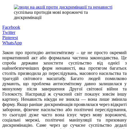
суспільна протидія мові ворожнечі та
дискримінації
Facebook
Twitter
Pinterest
WhatsApp
Закон про протидію антисемітизму – це не просто окремий
нормативний акт або формальна частина законодавства. Це
спроба держави захистити суспільство від однієї з
найнебезпечніших форм ненависті, яка протягом багатьох
століть призводила до переслідувань, масового насильства та
трагедій світового масштабу. Багато людей помилково
думають, що проблема антисемітизму давно залишилася у
минулому після завершення Другої світової війни та
Голокосту. Насправді ж сучасний світ показує зовсім іншу
картину. Ненависть нікуди не зникла — вона лише змінила
форму. Якщо раніше дискримінація проявлялася через відкриті
заборони, фізичне насильство або політичні переслідування,
то сьогодні дуже часто вона існує через мову ворожнечі,
соціальні мережі, політичні маніпуляції та приховану
дискримінацію. Саме через це сучасне суспільство дедалі