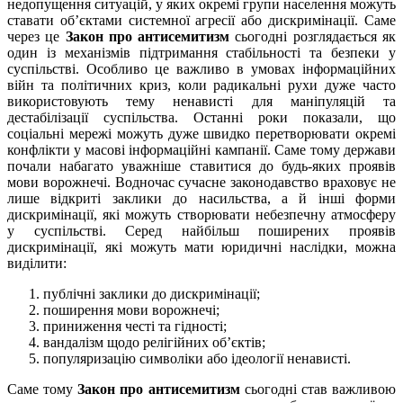
недопущення ситуацій, у яких окремі групи населення можуть
ставати об’єктами системної агресії або дискримінації. Саме
через це
Закон про антисемитизм
сьогодні розглядається як
один із механізмів підтримання стабільності та безпеки у
суспільстві. Особливо це важливо в умовах інформаційних
війн та політичних криз, коли радикальні рухи дуже часто
використовують тему ненависті для маніпуляцій та
дестабілізації суспільства. Останні роки показали, що
соціальні мережі можуть дуже швидко перетворювати окремі
конфлікти у масові інформаційні кампанії. Саме тому держави
почали набагато уважніше ставитися до будь-яких проявів
мови ворожнечі. Водночас сучасне законодавство враховує не
лише відкриті заклики до насильства, а й інші форми
дискримінації, які можуть створювати небезпечну атмосферу
у суспільстві. Серед найбільш поширених проявів
дискримінації, які можуть мати юридичні наслідки, можна
виділити:
публічні заклики до дискримінації;
поширення мови ворожнечі;
приниження честі та гідності;
вандалізм щодо релігійних об’єктів;
популяризацію символіки або ідеології ненависті.
Саме тому
Закон про антисемитизм
сьогодні став важливою