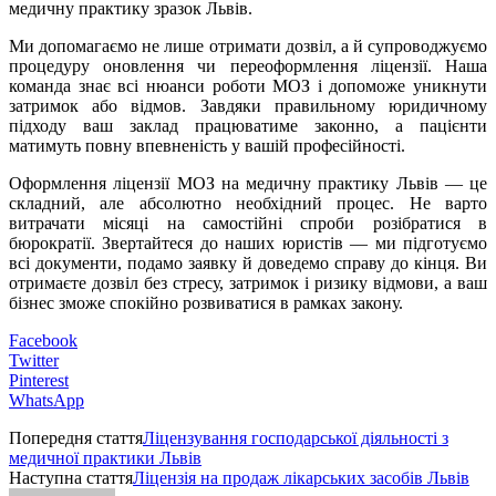
медичну практику зразок Львів.
Ми допомагаємо не лише отримати дозвіл, а й супроводжуємо
процедуру оновлення чи переоформлення ліцензії. Наша
команда знає всі нюанси роботи МОЗ і допоможе уникнути
затримок або відмов. Завдяки правильному юридичному
підходу ваш заклад працюватиме законно, а пацієнти
матимуть повну впевненість у вашій професійності.
Оформлення ліцензії МОЗ на медичну практику Львів — це
складний, але абсолютно необхідний процес. Не варто
витрачати місяці на самостійні спроби розібратися в
бюрократії. Звертайтеся до наших юристів — ми підготуємо
всі документи, подамо заявку й доведемо справу до кінця. Ви
отримаєте дозвіл без стресу, затримок і ризику відмови, а ваш
бізнес зможе спокійно розвиватися в рамках закону.
Facebook
Twitter
Pinterest
WhatsApp
Попередня стаття
Ліцензування господарської діяльності з
медичної практики Львів
Наступна стаття
Ліцензія на продаж лікарських засобів Львів