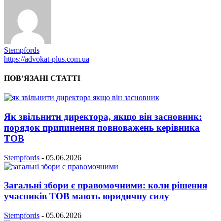
Stempfords
https://advokat-plus.com.ua
ПОВ’ЯЗАНІ СТАТТІ
Як звільнити директора, якщо він засновник:
порядок припинення повноважень керівника
ТОВ
Stempfords
-
05.06.2026
Загальні збори є правомочними: коли рішення
учасників ТОВ мають юридичну силу
Stempfords
-
05.06.2026