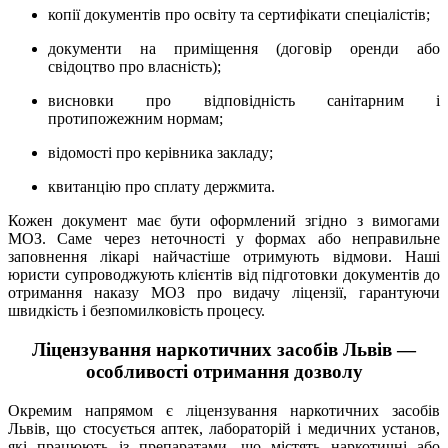
копії документів про освіту та сертифікати спеціалістів;
документи на приміщення (договір оренди або
свідоцтво про власність);
висновки про відповідність санітарним і
протипожежним нормам;
відомості про керівника закладу;
квитанцію про сплату держмита.
Кожен документ має бути оформлений згідно з вимогами
МОЗ. Саме через неточності у формах або неправильне
заповнення лікарі найчастіше отримують відмови. Наші
юристи супроводжують клієнтів від підготовки документів до
отримання наказу МОЗ про видачу ліцензії, гарантуючи
швидкість і безпомилковість процесу.
Ліцензування наркотичних засобів Львів —
особливості отримання дозволу
Окремим напрямом є ліцензування наркотичних засобів
Львів, що стосується аптек, лабораторій і медичних установ,
які працюють із препаратами, що містять наркотичні або