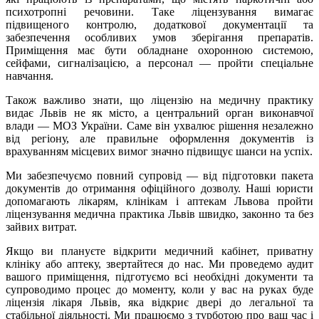
психотропні речовини. Таке ліцензування вимагає
підвищеного контролю, додаткової документації та
забезпечення особливих умов зберігання препаратів.
Приміщення має бути обладнане охоронною системою,
сейфами, сигналізацією, а персонал — пройти спеціальне
навчання.
Також важливо знати, що ліцензію на медичну практику
видає Львів не як місто, а центральний орган виконавчої
влади — МОЗ України. Саме він ухвалює рішення незалежно
від регіону, але правильне оформлення документів із
врахуванням місцевих вимог значно підвищує шанси на успіх.
Ми забезпечуємо повний супровід — від підготовки пакета
документів до отримання офіційного дозволу. Наші юристи
допомагають лікарям, клінікам і аптекам Львова пройти
ліцензування медична практика Львів швидко, законно та без
зайвих витрат.
Якщо ви плануєте відкрити медичний кабінет, приватну
клініку або аптеку, звертайтеся до нас. Ми проведемо аудит
вашого приміщення, підготуємо всі необхідні документи та
супроводимо процес до моменту, коли у вас на руках буде
ліцензія лікаря Львів, яка відкриє двері до легальної та
стабільної діяльності. Ми працюємо з турботою про ваш час і