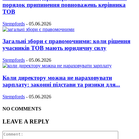
порядок припинення повноважень керівника
ТОВ
Stempfords
-
05.06.2026
Загальні збори є правомочними: коли рішення
учасників ТОВ мають юридичну силу
Stempfords
-
05.06.2026
Коли директору можна не нараховувати
зарплату: законні підстави та ризики для...
Stempfords
-
05.06.2026
NO COMMENTS
LEAVE A REPLY