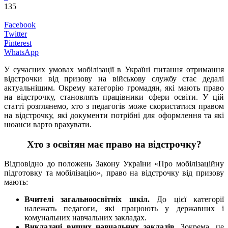
135
Facebook
Twitter
Pinterest
WhatsApp
У сучасних умовах мобілізації в Україні питання отримання
відстрочки від призову на військову службу стає дедалі
актуальнішим. Окрему категорію громадян, які мають право
на відстрочку, становлять працівники сфери освіти. У цій
статті розглянемо, хто з педагогів може скористатися правом
на відстрочку, які документи потрібні для оформлення та які
нюанси варто врахувати.
Хто з освітян має право на відстрочку?
Відповідно до положень Закону України «Про мобілізаційну
підготовку та мобілізацію», право на відстрочку від призову
мають:
Вчителі загальноосвітніх шкіл.
До цієї категорії
належать педагоги, які працюють у державних і
комунальних навчальних закладах.
Викладачі вищих навчальних закладів.
Зокрема, це