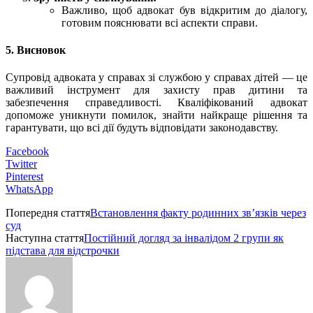
Важливо, щоб адвокат був відкритим до діалогу,
готовим пояснювати всі аспекти справи.
5. Висновок
Супровід адвоката у справах зі службою у справах дітей — це
важливий інструмент для захисту прав дитини та
забезпечення справедливості. Кваліфікований адвокат
допоможе уникнути помилок, знайти найкраще рішення та
гарантувати, що всі дії будуть відповідати законодавству.
Facebook
Twitter
Pinterest
WhatsApp
Попередня стаття
Встановлення факту родинних зв’язків через
суд
Наступна стаття
Постійний догляд за інвалідом 2 групи як
підстава для відстрочки