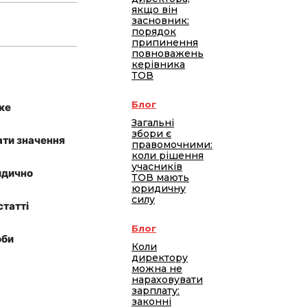
якщо він
засновник:
порядок
припинення
повноважень
керівника
ТОВ
Блог
ке
Загальні
збори є
ати значення
правомочними:
коли рішення
учасників
ридично
ТОВ мають
юридичну
силу
статті
Блог
оби
Коли
директору
можна не
нараховувати
зарплату:
законні