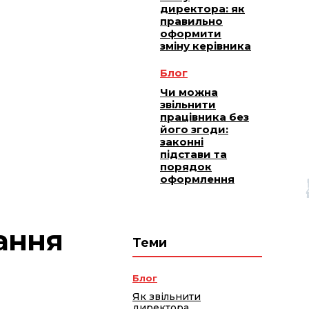
директора: як
правильно
оформити
зміну керівника
Блог
Чи можна
звільнити
працівника без
його згоди:
законні
підстави та
порядок
оформлення
ання
Теми
Блог
Як звільнити
директора,