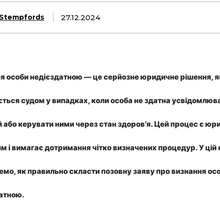
27.12.2024
Stempfords
я особи недієздатною — це серйозне юридичне рішення, я
ться судом у випадках, коли особа не здатна усвідомлюв
ій або керувати ними через стан здоров’я. Цей процес є ю
м і вимагає дотримання чітко визначених процедур. У цій 
емо, як правильно скласти позовну заяву про визнання ос
атною.