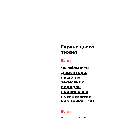
 плюс -
Юридичне
ичне
ання
обслуговування
Гаряче цього
тижня
Блог
Як звільнити
директора,
якщо він
засновник:
порядок
припинення
повноважень
керівника ТОВ
Блог