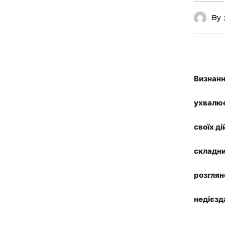
By
Визнанн
ухвалює
своїх д
складни
розглян
недієзд