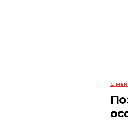
СІМЕЙ
По
ос