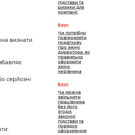
підстави та
ризики для
компанії
Блог
Чи потрібно
повідомляти
жна визнати
податкову
про зміну
директора: як
правильно
збавляє
оформити
зміну
керівника
о серйозні
Блог
Чи можна
звільнити
працівника
без його
згоди:
законні
підстави та
порядок
ти:
оформлення