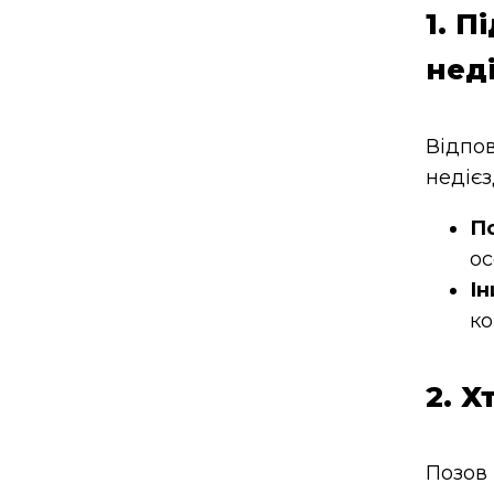
1. 
нед
Відпов
недієз
Пс
ос
Ін
ко
2. 
Позов