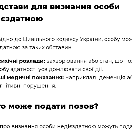
Підстави для визнання особи
ієздатною
ідно до Цивільного кодексу України, особу мо
датною за таких обставин:
ихічні розлади:
захворювання або стан, що по
обу здатності усвідомлювати свої дії.
ші медичні показання:
наприклад, деменція аб
гнітивні порушення.
Хто може подати позов?
 про визнання особи недієздатною можуть пода