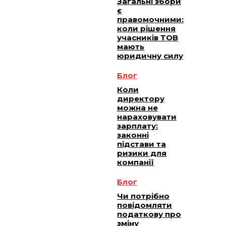
Загальні збори
є
правомочними:
коли рішення
учасників ТОВ
мають
юридичну силу
Блог
Коли
директору
можна не
нараховувати
зарплату:
законні
підстави та
ризики для
компанії
Блог
Чи потрібно
повідомляти
податкову про
зміну