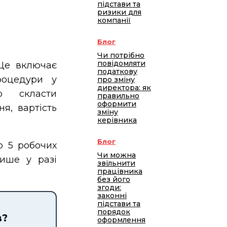
підстави та
ризики для
компанії
Блог
Чи потрібно
повідомляти
 Це включає
податкову
роцедури у
про зміну
директора: як
о скласти
правильно
оформити
я, вартість
зміну
керівника
Блог
о 5 робочих
Чи можна
ише у разі
звільнити
працівника
без його
згоди:
законні
підстави та
порядок
в?
оформлення