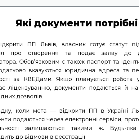
Які документи потрібні
дкрити ПП Львів, власник готує статут пі
ня про створення та подає заяву до д
атора. Обов’язковим є також паспорт та ідент
одатково вказуються юридична адреса та пе
ості за КВЕДами. Якщо планується робота 
ає ліцензуванню, документи подаються й н
ідних дозволів.
дку, коли мета — відкрити ПП в Україні Ль
нти подаються через електронні сервіси, прот
льності залишаються такими ж. Будь-яка 
дить до відмови в реєстрації.