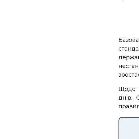
Базова
станд
держ
нестан
зростає
Щодо т
днів.
правил