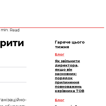
 плюс -
Юридичне
ичне
ання
обслуговування
min.
Read
крити
Гаряче цього
тижня
Блог
Як звільнити
директора,
якщо він
засновник:
порядок
припинення
повноважень
керівника ТОВ
анізаційно-
Блог