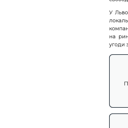
У Льво
локаль
компан
на рин
угоди 
П