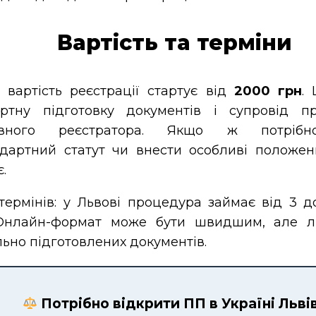
Вартість та терміни
 вартість реєстрації стартує від
2000 грн
.
артну підготовку документів і супровід п
авного реєстратора. Якщо ж потрібн
дартний статут чи внести особливі положенн
.
ермінів: у Львові процедура займає від 3 д
 Онлайн-формат може бути швидшим, але л
ьно підготовлених документів.
Потрібно відкрити ПП в Україні Льві