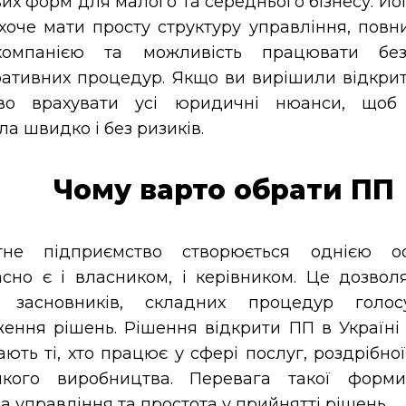
их форм для малого та середнього бізнесу. Йо
о хоче мати просту структуру управління, пов
омпанією та можливість працювати без
ативних процедур. Якщо ви вирішили відкрит
во врахувати усі юридичні нюанси, щоб 
а швидко і без ризиків.
Чому варто обрати ПП
тне підприємство створюється однією о
сно є і власником, і керівником. Це дозвол
в засновників, складних процедур голо
ення рішень. Рішення відкрити ПП в Україні 
ють ті, хто працює у сфері послуг, роздрібної
икого виробництва. Перевага такої фор
а управління та простота у прийнятті рішень.