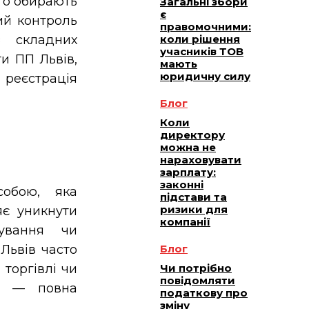
го обирають
Загальні збори
є
ний контроль
правомочними:
 складних
коли рішення
учасників ТОВ
и ПП Львів,
мають
юридичну силу
реєстрація
Блог
Коли
директору
можна не
нараховувати
зарплату:
законні
собою, яка
підстави та
ризики для
яє уникнути
компанії
сування чи
Львів часто
Блог
 торгівлі чи
Чи потрібно
повідомляти
ми — повна
податкову про
зміну