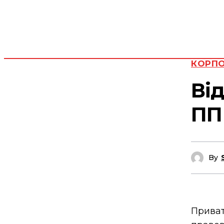
КОРПО
Від
ПП 
By
Приват