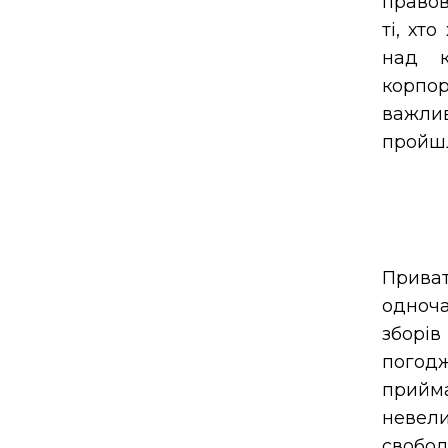
правов
ті, хт
над к
корпор
важли
пройшл
Прива
одноча
зборі
погодж
прийма
невел
свобод