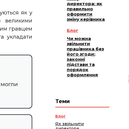
директора: як
правильно
уються як у
оформити
зміну керівника
 з великими
ним гравцем
Блог
та укладати
Чи можна
звільнити
працівника без
його згоди:
законні
підстави та
порядок
оформлення
 могли
Теми
Блог
Як звільнити
директора,