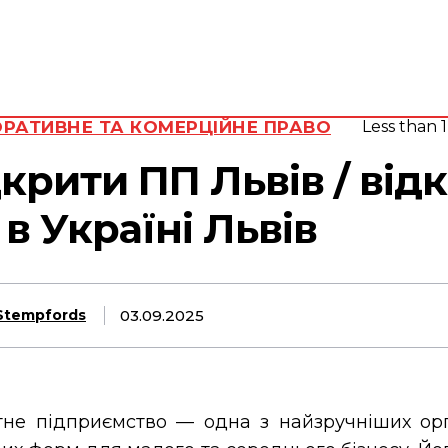
Адвокат
Субота, 8
Серпня,
юрид
2026
вид
16.1
Lviv
C
РАТИВНЕ ТА КОМЕРЦІЙНЕ ПРАВО
Less than 1
крити ПП Львів / від
в Україні Львів
03.09.2025
Stempfords
не підприємство — одна з найзручніших орг