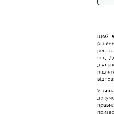
Щоб ві
рішен
реєстр
код. Д
діяльн
підляг
відпов
У випа
докуме
прави
призво