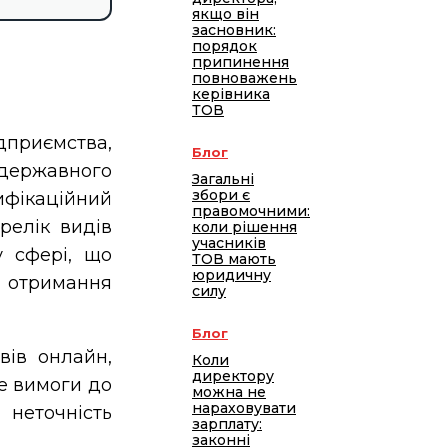
якщо він
засновник:
порядок
припинення
повноважень
керівника
ТОВ
дприємства,
Блог
ержавного
Загальні
збори є
ифікаційний
правомочними:
релік видів
коли рішення
учасників
у сфері, що
ТОВ мають
юридичну
а отримання
силу
Блог
вів онлайн,
Коли
директору
е вимоги до
можна не
нараховувати
неточність
зарплату:
законні