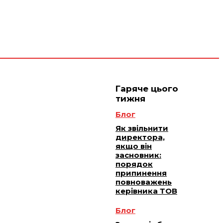
 плюс -
Юридичне
ичне
ання
обслуговування
Гаряче цього
тижня
Блог
Як звільнити
директора,
якщо він
засновник:
порядок
припинення
повноважень
керівника ТОВ
Блог