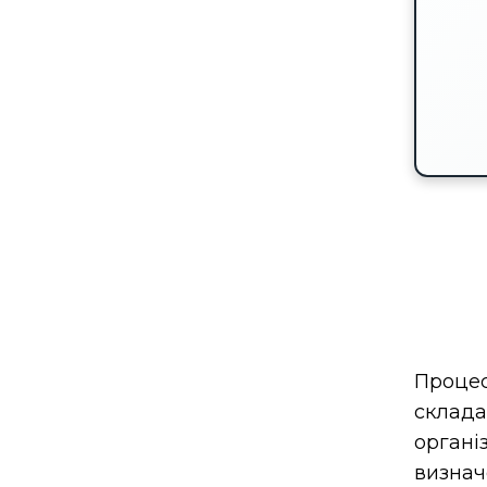
Проце
склад
органі
визна