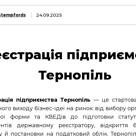
24.09.2025
Stempfords
еєстрація підприєм
Тернопіль
ація підприємства Тернопіль
— це стартова
ного виходу бізнес-ідеї на ринок: від вибору ор
вої форми та КВЕДів до підготовки статут
нтів державному реєстратору, відкриття б
у й постановки на податковий облік. Тернопіл