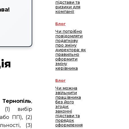
підстави та
ризики для
ва!
компанії
Блог
Чи потрібно
повідомляти
податкову
про зміну
директора: як
правильно
оформити
ія
зміну
керівника
Блог
Чи можна
звільнити
працівника
 Тернопіль
,
без його
згоди:
 (1) вибір
законні
підстави та
бо ПП), (2)
порядок
ьності, (3)
оформлення