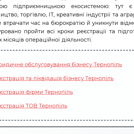
ною підприємницькою екосистемою: тут 
цтво, торгівлю, IT, креативні індустрії та агра
 втрачати час на бюрократію й уникнути відм
уровано пройти всі кроки реєстрації та підго
 місяців операційної діяльності.
идичне обслуговування бізнесу Тернопіль
єстрація та ліквідація бізнесу Тернопіль
єстрація фірми Тернопіль
єстрація ТОВ Тернопіль