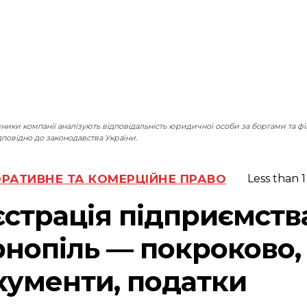
ники компанії аналізують відповідальність юридичної особи за боргами та 
повідно до законодавства України.
РАТИВНЕ ТА КОМЕРЦІЙНЕ ПРАВО
Less than 1
єстрація підприємств
рнопіль — покроково,
кументи, податки