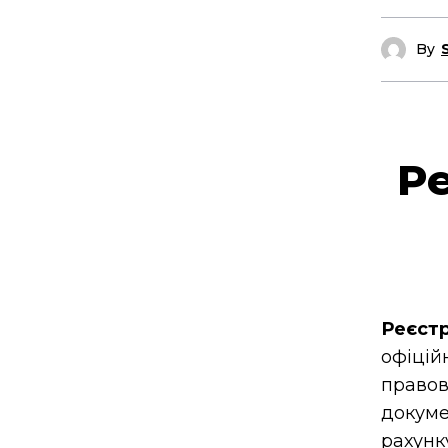
By
Р
Реєстр
офіцій
право
докуме
рахунк