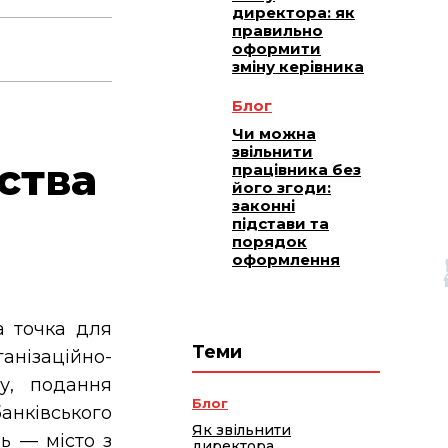
директора: як
правильно
оформити
зміну керівника
Блог
Чи можна
звільнити
ства
працівника без
його згоди:
законні
підстави та
порядок
оформлення
 точка для
Теми
ганізаційно-
у, подання
Блог
анківського
Як звільнити
ь — місто з
директора,