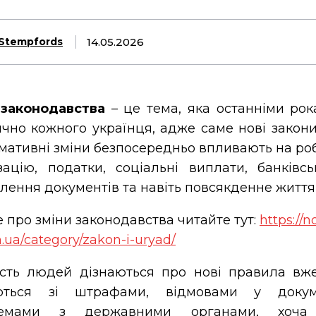
14.05.2026
Stempfords
 законодавства
– це тема, яка останніми ро
чно кожного українця, адже саме нові закони
мативні зміни безпосередньо впливають на роб
зацію, податки, соціальні виплати, банківсь
ення документів та навіть повсякденне життя
 про зміни законодавства читайте тут:
https://
m.ua/category/zakon-i-uryad/
ість людей дізнаються про нові правила вже
ються зі штрафами, відмовами у докум
лемами з державними органами, хоча 