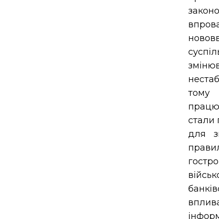
закон
впров
новов
суспі
зміню
нестаб
тому 
працю
стали 
для з
правил
гостр
війсь
банкі
вплив
інфор