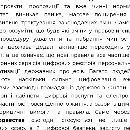
опроєкти, пропозиції та вже чинні норм
ьтаті виникає паніка, масове поширення
вильне трактування законодавчих змін. Сам
о розуміти, що будь-які зміни у правовій си
 процедуру ухвалення та набрання чинност
на держава дедалі активніше переходить 
, а це означає, що нові правила все частіше
онних сервісів, цифрових реєстрів, персональ
атизації державних процесів. Багато люде
ають, наскільки сильно цифровізація в
ізми взаємодії громадян із державою. Онлайн
ронні кабінети, цифрові послуги та електро
частиною повсякденного життя, а разом із цим
юридичні вимоги та правила. Саме чер
одавства
сьогодні стосуються не лише 
вих сфер, а й цифрової безпеки, захисту п