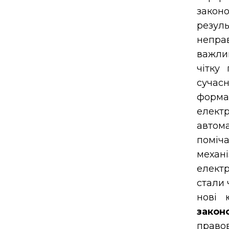
закон
резул
непра
важлив
чітку
сучас
формат
електр
автом
поміч
механ
елект
стали 
нові 
закон
право