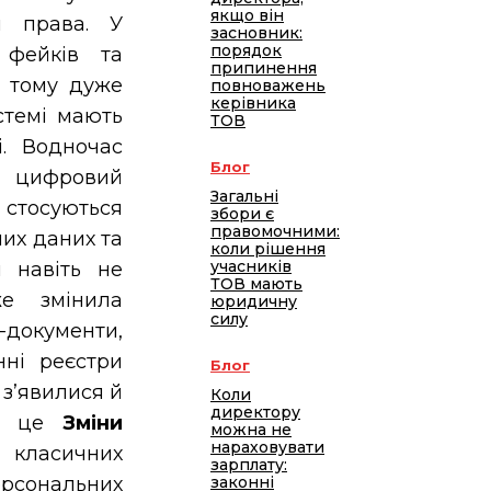
якщо він
и права. У
засновник:
порядок
 фейків та
припинення
е тому дуже
повноважень
керівника
стемі мають
ТОВ
і. Водночас
Блог
у цифровий
Загальні
 стосуються
збори є
правомочними:
них даних та
коли рішення
учасників
й навіть не
ТОВ мають
же змінила
юридичну
силу
-документи,
нні реєстри
Блог
 з’явилися й
Коли
директору
ез це
Зміни
можна не
нараховувати
класичних
зарплату:
ерсональних
законні