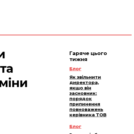
 плюс -
Юридичне
ичне
ання
обслуговування
и
Гаряче цього
тижня
та
Блог
Як звільнити
зміни
директора,
якщо він
засновник:
порядок
припинення
повноважень
керівника ТОВ
Блог