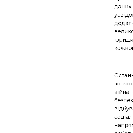
даних 
усвід
додат
велик
юриди
кожно
Останн
значн
війна,
безпе
відбув
соціа
напря