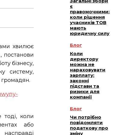
Загальні збори
є
правомочними:
коли рішення
учасників ТОВ
мають
юридичну силу
Блог
ками хвилює
Коли
, постанови
директору
оту бізнесу,
можна не
нараховувати
ку систему,
зарплату:
 громадян.
законні
підстави та
ризики для
nowyny-
компанії
Блог
 тоді, коли
Чи потрібно
повідомляти
ентах або
податкову про
насправді
зміну