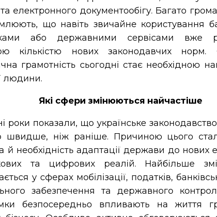
та електронного документообігу. Багато грома
омлюють, що навіть звичайне користування б
ками або державними сервісами вже ре
ою кількістю нових законодавчих норм.
чна грамотність сьогодні стає необхідною н
ї людини.
Які сфери змінюються найчастіше
і роки показали, що українське законодавство
о швидше, ніж раніше. Причиною цього ста
 а й необхідність адаптації держави до нових 
кових та цифрових реалій. Найбільше змі
ається у сферах мобілізації, податків, банківсь
льного забезпечення та державного контро
мки безпосередньо впливають на життя г