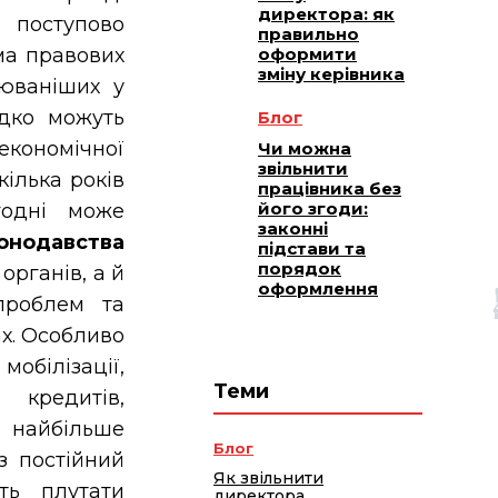
директора: як
 поступово
правильно
ма правових
оформити
зміну керівника
рюваніших у
идко можуть
Блог
економічної
Чи можна
звільнити
ілька років
працівника без
його згоди:
годні може
законні
конодавства
підстави та
порядок
рганів, а й
оформлення
проблем та
ах. Особливо
обілізації,
Теми
, кредитів,
и найбільше
Блог
з постійний
Як звільнити
ть плутати
директора,