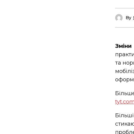
By
Зміни
практи
та нор
мобілі
оформл
Більше
tyt.co
Більш
стика
проб