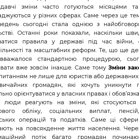
одавчі зміни часто готуються місяцями та
аджуються у різних сферах. Саме через це те
ведень сьогодні стала однією з найобгово
льстві. Останні роки показали, наскільки шв
ватися правила у державі під час війни, 
ільності та масштабних реформ. Те, що ще дек
вважалося стандартною процедурою, сьо
вати вже зовсім інакше. Саме тому
Зміни за
питанням не лише для юристів або державних о
вичайних громадян, які хочуть уникнути 
ьно орієнтуватися у власних правах і обов’язк
о люди реагують на зміни, які стосуються м
кового обліку, соціальних виплат, пенсій
вських операцій та податків. Саме ці сфер
ають на повсякденне життя населення. Чере
маційний потік багато громадян починаю