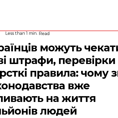
Адвокат
П’ятниця, 7
Серпня,
юрид
2026
вид
20.1
Lviv
C
Less than 1
min.
Read
раїнців можуть чекат
ві штрафи, перевірки 
рсткі правила: чому 
конодавства вже
ливають на життя
льйонів людей