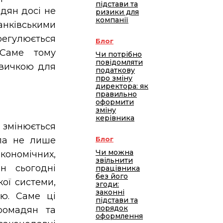
підстави та
дян досі не
ризики для
компанії
анківськими
гулюється
Блог
 Саме тому
Чи потрібно
повідомляти
авичкою для
податкову
про зміну
директора: як
правильно
оформити
зміну
керівника
 змінюється
ла не лише
Блог
Чи можна
економічних,
звільнити
н сьогодні
працівника
без його
кої системи,
згоди:
законні
лю. Саме ці
підстави та
порядок
ромадян та
оформлення