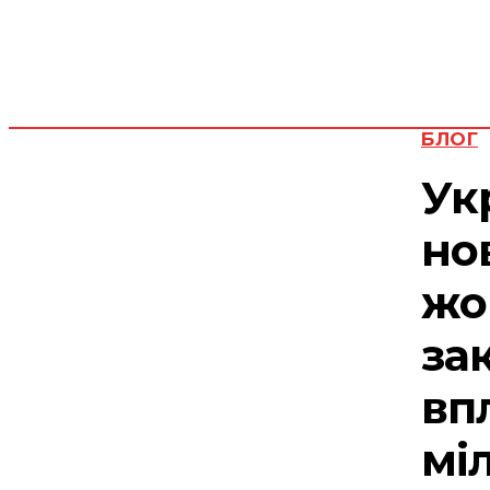
БЛОГ
Ук
но
жо
за
вп
мі