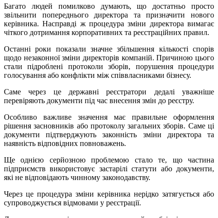
Багато людей помилково думають, що достатньо просто
звільнити попереднього директора та призначити нового
керівника. Насправді ж процедура зміни директора вимагає
чіткого дотримання корпоративних та реєстраційних правил.
Останні роки показали значне збільшення кількості спорів
щодо незаконної зміни директорів компаній. Причиною цього
стали підроблені протоколи зборів, порушення процедури
голосування або конфлікти між співвласниками бізнесу.
Саме через це державні реєстратори дедалі уважніше
перевіряють документи під час внесення змін до реєстру.
Особливо важливе значення має правильне оформлення
рішення засновників або протоколу загальних зборів. Саме ці
документи підтверджують законність зміни директора та
наявність відповідних повноважень.
Ще однією серйозною проблемою стало те, що частина
підприємств використовує застарілі статути або документи,
які не відповідають чинному законодавству.
Через це процедура зміни керівника нерідко затягується або
супроводжується відмовами у реєстрації.