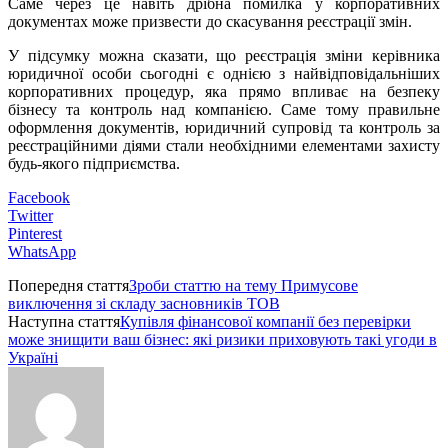
Саме через це навіть дрібна помилка у корпоративних
документах може призвести до скасування реєстрації змін.
У підсумку можна сказати, що реєстрація зміни керівника
юридичної особи сьогодні є однією з найвідповідальніших
корпоративних процедур, яка прямо впливає на безпеку
бізнесу та контроль над компанією. Саме тому правильне
оформлення документів, юридичний супровід та контроль за
реєстраційними діями стали необхідними елементами захисту
будь-якого підприємства.
Facebook
Twitter
Pinterest
WhatsApp
Попередня стаття
Зроби статтю на тему Примусове
виключення зі складу засновників ТОВ
Наступна стаття
Купівля фінансової компанії без перевірки
може знищити ваш бізнес: які ризики приховують такі угоди в
Україні