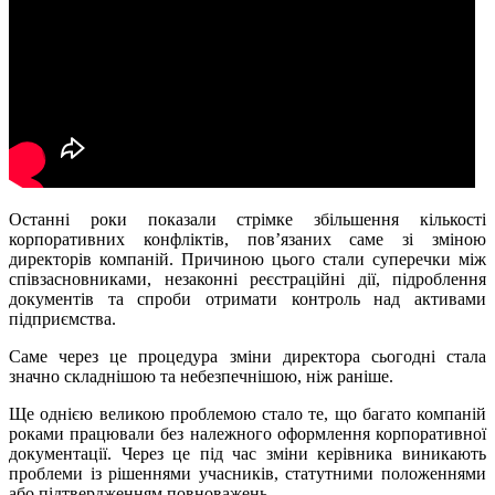
Останні роки показали стрімке збільшення кількості
корпоративних конфліктів, пов’язаних саме зі зміною
директорів компаній. Причиною цього стали суперечки між
співзасновниками, незаконні реєстраційні дії, підроблення
документів та спроби отримати контроль над активами
підприємства.
Саме через це процедура зміни директора сьогодні стала
значно складнішою та небезпечнішою, ніж раніше.
Ще однією великою проблемою стало те, що багато компаній
роками працювали без належного оформлення корпоративної
документації. Через це під час зміни керівника виникають
проблеми із рішеннями учасників, статутними положеннями
або підтвердженням повноважень.