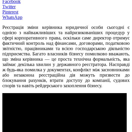
Facebook
Twitter
Pinterest
WhatsApp
Реєстрація зміни керівника юридичної особи сьогодні є
однією з найважливіших та найризикованіших процедур у
сфері корпоративного права, оскільки саме директор отримує
фактичний контроль над фінансами, договорами, податковою
звітністю, працівниками та всією господарською діяльністю
підприємства. Багато власників бізнесу помилково вважають,
що зміна керівника — це проста технічна формальність, яка
займає декілька хвилин у державного реєстратора. Насправді
ж будь-яка помилка у документах, конфлікт між засновниками
або незаконна реєстраційна дія можуть призвести до
блокування рахунків, втрати доступу до компанії, судових
спорів та навіть рейдерського захоплення бізнесу.