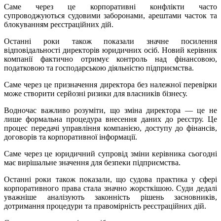
Саме через це корпоративні конфлікти часто
супроводжуються судовими заборонами, арештами часток та
блокуванням реєстраційних дій.
Останні роки також показали значне посилення
відповідальності директорів юридичних осіб. Новий керівник
компанії фактично отримує контроль над фінансовою,
податковою та господарською діяльністю підприємства.
Саме через це призначення директора без належної перевірки
може створити серйозні ризики для власників бізнесу.
Водночас важливо розуміти, що зміна директора — це не
лише формальна процедура внесення даних до реєстру. Це
процес передачі управління компанією, доступу до фінансів,
договорів та корпоративної інформації.
Саме через це юридичний супровід зміни керівника сьогодні
має вирішальне значення для безпеки підприємства.
Останні роки також показали, що судова практика у сфері
корпоративного права стала значно жорсткішою. Суди дедалі
уважніше аналізують законність рішень засновників,
дотримання процедури та правомірність реєстраційних дій.