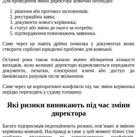
Для проведення зміни директора зазвичай необхідні:
рішення або протокол засновників;
реєстраційна заява;
документи нового керівника;
статут або зміни до нього за потреби;
підтвердження повноважень заявника.
Саме через це навіть дрібна помилка у документах може
створити серйозні юридичні проблеми для компанії.
Останні роки також показали значне збільшення кількості
випадків, коли колишні директори відмовляються передавати
документи, печатки, електронні ключі або доступ до
банківських рахунків після звільнення.
Саме через це корпоративні конфлікти під час зміни керівника
нерідко переходять у судову площину.
Які ризики виникають під час зміни
директора
Багато підприємців недооцінюють ризики, пов’язані зі зміною
керівника компанії. Насправді ж саме у цей момент бізнес стає
особливо вразливим до корпоративних конфліктів,