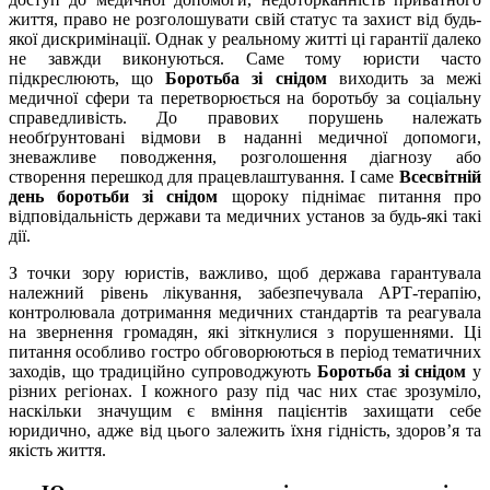
життя, право не розголошувати свій статус та захист від будь-
якої дискримінації. Однак у реальному житті ці гарантії далеко
не завжди виконуються. Саме тому юристи часто
підкреслюють, що
Боротьба зі снідом
виходить за межі
медичної сфери та перетворюється на боротьбу за соціальну
справедливість. До правових порушень належать
необґрунтовані відмови в наданні медичної допомоги,
зневажливе поводження, розголошення діагнозу або
створення перешкод для працевлаштування. І саме
Всесвітній
день боротьби зі снідом
щороку піднімає питання про
відповідальність держави та медичних установ за будь-які такі
дії.
З точки зору юристів, важливо, щоб держава гарантувала
належний рівень лікування, забезпечувала АРТ-терапію,
контролювала дотримання медичних стандартів та реагувала
на звернення громадян, які зіткнулися з порушеннями. Ці
питання особливо гостро обговорюються в період тематичних
заходів, що традиційно супроводжують
Боротьба зі снідом
у
різних регіонах. І кожного разу під час них стає зрозуміло,
наскільки значущим є вміння пацієнтів захищати себе
юридично, адже від цього залежить їхня гідність, здоров’я та
якість життя.