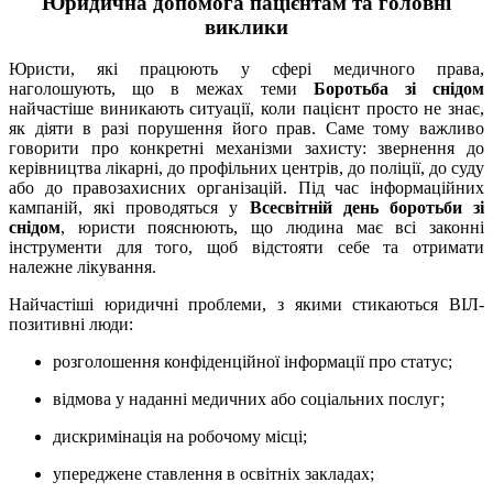
Юридична допомога пацієнтам та головні
виклики
Юристи, які працюють у сфері медичного права,
наголошують, що в межах теми
Боротьба зі снідом
найчастіше виникають ситуації, коли пацієнт просто не знає,
як діяти в разі порушення його прав. Саме тому важливо
говорити про конкретні механізми захисту: звернення до
керівництва лікарні, до профільних центрів, до поліції, до суду
або до правозахисних організацій. Під час інформаційних
кампаній, які проводяться у
Всесвітній день боротьби зі
снідом
, юристи пояснюють, що людина має всі законні
інструменти для того, щоб відстояти себе та отримати
належне лікування.
Найчастіші юридичні проблеми, з якими стикаються ВІЛ-
позитивні люди:
розголошення конфіденційної інформації про статус;
відмова у наданні медичних або соціальних послуг;
дискримінація на робочому місці;
упереджене ставлення в освітніх закладах;