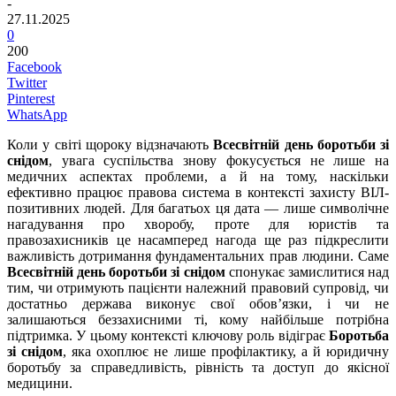
-
27.11.2025
0
200
Facebook
Twitter
Pinterest
WhatsApp
Коли у світі щороку відзначають
Всесвітній день боротьби зі
снідом
, увага суспільства знову фокусується не лише на
медичних аспектах проблеми, а й на тому, наскільки
ефективно працює правова система в контексті захисту ВІЛ-
позитивних людей. Для багатьох ця дата — лише символічне
нагадування про хворобу, проте для юристів та
правозахисників це насамперед нагода ще раз підкреслити
важливість дотримання фундаментальних прав людини. Саме
Всесвітній день боротьби зі снідом
спонукає замислитися над
тим, чи отримують пацієнти належний правовий супровід, чи
достатньо держава виконує свої обов’язки, і чи не
залишаються беззахисними ті, кому найбільше потрібна
підтримка. У цьому контексті ключову роль відіграє
Боротьба
зі снідом
, яка охоплює не лише профілактику, а й юридичну
боротьбу за справедливість, рівність та доступ до якісної
медицини.