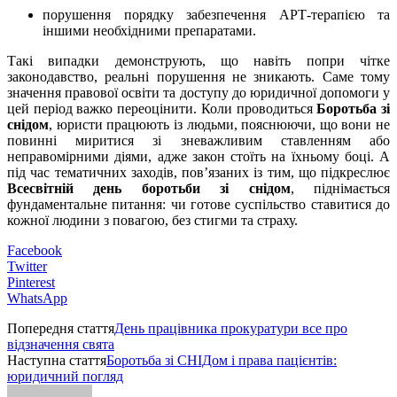
порушення порядку забезпечення АРТ-терапією та
іншими необхідними препаратами.
Такі випадки демонструють, що навіть попри чітке
законодавство, реальні порушення не зникають. Саме тому
значення правової освіти та доступу до юридичної допомоги у
цей період важко переоцінити. Коли проводиться
Боротьба зі
снідом
, юристи працюють із людьми, пояснюючи, що вони не
повинні миритися зі зневажливим ставленням або
неправомірними діями, адже закон стоїть на їхньому боці. А
під час тематичних заходів, пов’язаних із тим, що підкреслює
Всесвітній день боротьби зі снідом
, піднімається
фундаментальне питання: чи готове суспільство ставитися до
кожної людини з повагою, без стигми та страху.
Facebook
Twitter
Pinterest
WhatsApp
Попередня стаття
День працівника прокуратури все про
відзначення свята
Наступна стаття
Боротьба зі СНІДом і права пацієнтів:
юридичний погляд