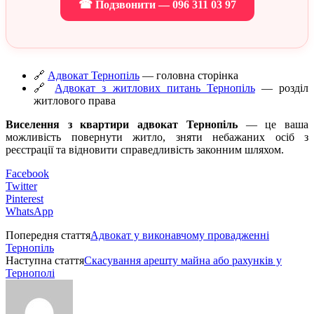
☎ Подзвонити — 096 311 03 97
🔗
Адвокат Тернопіль
— головна сторінка
🔗
Адвокат з житлових питань Тернопіль
— розділ
житлового права
Виселення з квартири адвокат Тернопіль
— це ваша
можливість повернути житло, зняти небажаних осіб з
реєстрації та відновити справедливість законним шляхом.
Facebook
Twitter
Pinterest
WhatsApp
Попередня стаття
Адвокат у виконавчому провадженні
Тернопіль
Наступна стаття
Скасування арешту майна або рахунків у
Тернополі