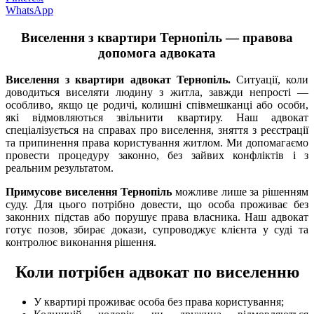
WhatsApp
Виселення з квартири Тернопіль — правова
допомога адвоката
Виселення з квартири адвокат Тернопіль.
Ситуації, коли
доводиться виселяти людину з житла, завжди непрості —
особливо, якщо це родичі, колишні співмешканці або особи,
які відмовляються звільнити квартиру. Наш адвокат
спеціалізується на справах про виселення, зняття з реєстрації
та припинення права користування житлом. Ми допомагаємо
провести процедуру законно, без зайвих конфліктів і з
реальним результатом.
Примусове виселення Тернопіль
можливе лише за рішенням
суду. Для цього потрібно довести, що особа проживає без
законних підстав або порушує права власника. Наш адвокат
готує позов, збирає докази, супроводжує клієнта у суді та
контролює виконання рішення.
Коли потрібен адвокат по виселенню
У квартирі проживає особа без права користування;