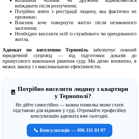
Колишній чоловік чи дружина відмовляються
виїжджати після розлучення;
Потрібно зняти з реєстрації людину, яка фактично не
проживає;
Власник хоче повернути житло після незаконного
заселення;
Необхідно виселити осіб із службового чи орендованого
житла.
Адвокат по виселенню Тернопіль
забезпечує повний
юридичний супровід — від підготовки доказів до
примусового виконання рішення суду. Ми діємо впевнено, в
межах закону і з максимальною ефективністю.
Потрібно виселити людину з квартири
🚪
у Тернополі?
Не дійте самостійно — кожна помилка може стати
підставою для відмови у суді. Отримайте професійну
консультацію адвоката вже сьогодні.
📞 Консультація — 096 311 03 97