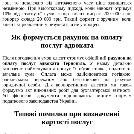
грн, то незалежно від витраченого часу ціна залишиться
незмінною. При відсотковому підході, коли адвокат отримує
10% від стягнутої суми, якщо клієнт виграє 200 000 грн,
гонорар складе 20 000 грн. Такий формат є зручним, коли
клієнт зацікавлений у результаті, а не у процесі.
Як формується рахунок на оплату
послуг адвоката
Після погодження умов клієнт отримує офіційний
рахунок на
оплату послуг адвоката Тернопіль
. У ньому детально
зазначено: найменування послуг, їх обсяг, ставка, податки та
загальна сума. Оплата може здійснюватися готівкою,
банківським переказом або безготівково на рахунок
юридичної особи. Для корпоративних клієнтів ми також
формуємо акт виконаних робіт для бухгалтерської звітності.
Усі фінансові документи відповідають чинним нормам
податкового законодавства України.
Типові помилки при визначенні
вартості послуг