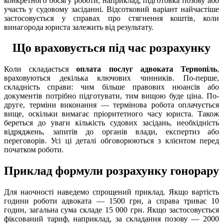
конкретного обсягу роботи, наприклад, підготовка позову або
участь у судовому засіданні. Відсотковий варіант найчастіше
застосовується у справах про стягнення коштів, коли
винагорода юриста залежить від результату.
Що враховується під час розрахунку
Коли складається
оплата послуг адвоката Тернопіль
,
враховуються декілька ключових чинників. По-перше,
складність справи: чим більше правових нюансів або
документів потрібно підготувати, тим вищою буде ціна. По-
друге, терміни виконання — термінова робота оплачується
вище, оскільки вимагає пріоритетного часу юриста. Також
береться до уваги кількість судових засідань, необхідність
відряджень, запитів до органів влади, експертиз або
переговорів. Усі ці деталі обговорюються з клієнтом перед
початком роботи.
Приклад формули розрахунку гонорару
Для наочності наведемо спрощений приклад. Якщо вартість
години роботи адвоката — 1500 грн, а справа триває 10
годин, загальна сума складе 15 000 грн. Якщо застосовується
фіксований тариф, наприклад, за складання позову — 2000