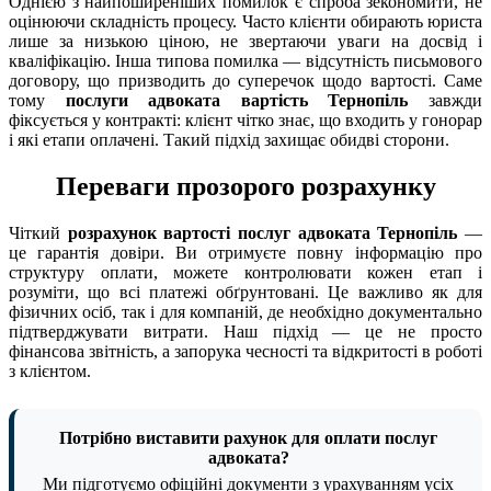
Однією з найпоширеніших помилок є спроба зекономити, не
оцінюючи складність процесу. Часто клієнти обирають юриста
лише за низькою ціною, не звертаючи уваги на досвід і
кваліфікацію. Інша типова помилка — відсутність письмового
договору, що призводить до суперечок щодо вартості. Саме
тому
послуги адвоката вартість Тернопіль
завжди
фіксується у контракті: клієнт чітко знає, що входить у гонорар
і які етапи оплачені. Такий підхід захищає обидві сторони.
Переваги прозорого розрахунку
Чіткий
розрахунок вартості послуг адвоката Тернопіль
—
це гарантія довіри. Ви отримуєте повну інформацію про
структуру оплати, можете контролювати кожен етап і
розуміти, що всі платежі обґрунтовані. Це важливо як для
фізичних осіб, так і для компаній, де необхідно документально
підтверджувати витрати. Наш підхід — це не просто
фінансова звітність, а запорука чесності та відкритості в роботі
з клієнтом.
Потрібно виставити рахунок для оплати послуг
адвоката?
Ми підготуємо офіційні документи з урахуванням усіх