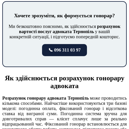
Хочете зрозуміти, як формується гонорар?
Ми безкоштовно пояснимо, як здійснюється
розрахунок
вартості послуг адвоката Тернопіль
у вашій
конкретній ситуації, і підготуємо попередній кошторис.
📞 096 311 03 97
Як здійснюється розрахунок гонорару
адвоката
Розрахунок гонорару адвоката Тернопіль
може проводитись
кількома способами. Найчастіше використовуються три базові
моделі: погодинна оплата, фіксований гонорар і відсоткова
ставка від виграної суми. Погодинна система зручна для
довготривалих справ — клієнт сплачує лише за реально
відпрацьований час. Фіксований гонорар встановлюється для