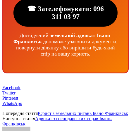
☎ Зателефонувати: 096
311 03 97
Досвідчений
земельний адвокат Івано-
Франківськ
допоможе узаконити документи,
повернути ділянку або вирішити будь-який
спір на вашу користь.
Facebook
Twitter
Pinterest
WhatsApp
Попередня стаття
Юрист з земельних питань Івано-Франківськ
Наступна стаття
Адвокат з господарських справ Івано-
Франківськ