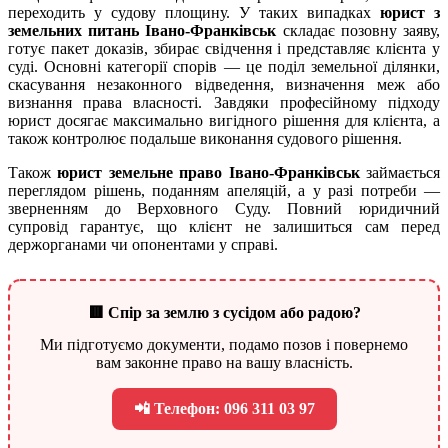
переходить у судову площину. У таких випадках
юрист з
земельних питань Івано-Франківськ
складає позовну заяву,
готує пакет доказів, збирає свідчення і представляє клієнта у
суді. Основні категорії спорів — це поділ земельної ділянки,
скасування незаконного відведення, визначення меж або
визнання права власності. Завдяки професійному підходу
юрист досягає максимально вигідного рішення для клієнта, а
також контролює подальше виконання судового рішення.
Також
юрист земельне право Івано-Франківськ
займається
переглядом рішень, поданням апеляцій, а у разі потреби —
зверненням до Верховного Суду. Повний юридичний
супровід гарантує, що клієнт не залишиться сам перед
держорганами чи опонентами у справі.
🟥 Спір за землю з сусідом або радою?
Ми підготуємо документи, подамо позов і повернемо
вам законне право на вашу власність.
📲 Телефон: 096 311 03 97