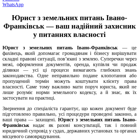
WhatsApp
Юрист з земельних питань Івано-
Франківськ — ваш надійний захисник
у питаннях власності
Юрист з земельних питань Івано-Франківськ
— це
фахівець, який допомагає громадянам і бізнесу вирішувати
складні правові ситуації, пов’язані з землею. Суперечки через
межі, оформлення документів, оренда, купівля чи продаж
ділянки — усі ці процеси вимагають глибоких знань
законодавства. Одне неправильно подане клопотання або
пропущений термін можуть коштувати клієнту права
власності. Саме тому важливо мати поруч юриста, який не
лише розуміє норми земельного кодексу, а й знає, як їх
застосувати на практиці.
Звернення до спеціаліста гарантує, що кожен документ буде
підготовлено правильно, усі процедури проведені законно, а
ваші права — захищені.
Юрист з земельних питань Івано-
Франківськ
надає як разові консультації, так і повний
юридичний супровід у судах, державних установах та органах
місцевого самоврядування.