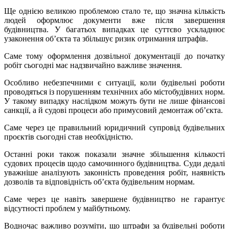
Ще однією великою проблемою стало те, що значна кількість
людей оформлює документи вже після завершення
будівництва. У багатьох випадках це суттєво ускладнює
узаконення об’єкта та збільшує ризик отримання штрафів.
Саме тому оформлення дозвільної документації до початку
робіт сьогодні має надзвичайно важливе значення.
Особливо небезпечними є ситуації, коли будівельні роботи
проводяться із порушенням технічних або містобудівних норм.
У такому випадку наслідком можуть бути не лише фінансові
санкції, а й судові процеси або примусовий демонтаж об’єкта.
Саме через це правильний юридичний супровід будівельних
проєктів сьогодні став необхідністю.
Останні роки також показали значне збільшення кількості
судових процесів щодо самочинного будівництва. Суди дедалі
уважніше аналізують законність проведення робіт, наявність
дозволів та відповідність об’єкта будівельним нормам.
Саме через це навіть завершене будівництво не гарантує
відсутності проблем у майбутньому.
Водночас важливо розуміти, що штрафи за будівельні роботи