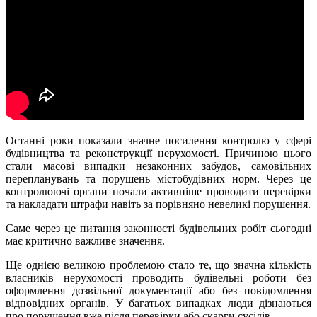
Останні роки показали значне посилення контролю у сфері
будівництва та реконструкції нерухомості. Причиною цього
стали масові випадки незаконних забудов, самовільних
перепланувань та порушень містобудівних норм. Через це
контролюючі органи почали активніше проводити перевірки
та накладати штрафи навіть за порівняно невеликі порушення.
Саме через це питання законності будівельних робіт сьогодні
має критично важливе значення.
Ще однією великою проблемою стало те, що значна кількість
власників нерухомості проводить будівельні роботи без
оформлення дозвільної документації або без повідомлення
відповідних органів. У багатьох випадках люди дізнаються
про порушення вже після перевірки або скарги сусідів.