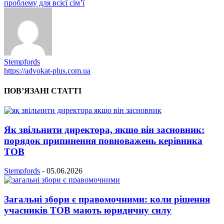
проблему для всієї сім’ї
Stempfords
https://advokat-plus.com.ua
ПОВ’ЯЗАНІ СТАТТІ
Як звільнити директора, якщо він засновник:
порядок припинення повноважень керівника
ТОВ
Stempfords
-
05.06.2026
Загальні збори є правомочними: коли рішення
учасників ТОВ мають юридичну силу