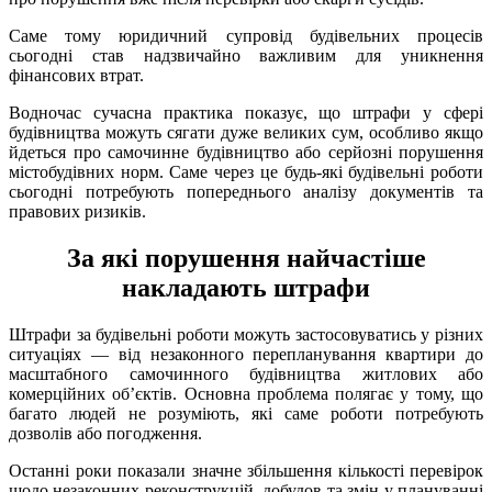
Саме тому юридичний супровід будівельних процесів
сьогодні став надзвичайно важливим для уникнення
фінансових втрат.
Водночас сучасна практика показує, що штрафи у сфері
будівництва можуть сягати дуже великих сум, особливо якщо
йдеться про самочинне будівництво або серйозні порушення
містобудівних норм. Саме через це будь-які будівельні роботи
сьогодні потребують попереднього аналізу документів та
правових ризиків.
За які порушення найчастіше
накладають штрафи
Штрафи за будівельні роботи можуть застосовуватись у різних
ситуаціях — від незаконного перепланування квартири до
масштабного самочинного будівництва житлових або
комерційних об’єктів. Основна проблема полягає у тому, що
багато людей не розуміють, які саме роботи потребують
дозволів або погодження.
Останні роки показали значне збільшення кількості перевірок
щодо незаконних реконструкцій, добудов та змін у плануванні