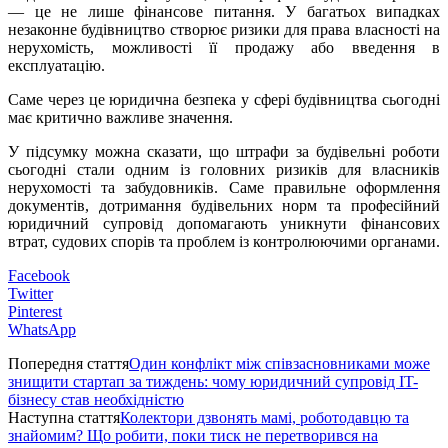
— це не лише фінансове питання. У багатьох випадках
незаконне будівництво створює ризики для права власності на
нерухомість, можливості її продажу або введення в
експлуатацію.
Саме через це юридична безпека у сфері будівництва сьогодні
має критично важливе значення.
У підсумку можна сказати, що штрафи за будівельні роботи
сьогодні стали одним із головних ризиків для власників
нерухомості та забудовників. Саме правильне оформлення
документів, дотримання будівельних норм та професійний
юридичний супровід допомагають уникнути фінансових
втрат, судових спорів та проблем із контролюючими органами.
Facebook
Twitter
Pinterest
WhatsApp
Попередня стаття
Один конфлікт між співзасновниками може
знищити стартап за тиждень: чому юридичний супровід IT-
бізнесу став необхідністю
Наступна стаття
Колектори дзвонять мамі, роботодавцю та
знайомим? Що робити, поки тиск не перетворився на