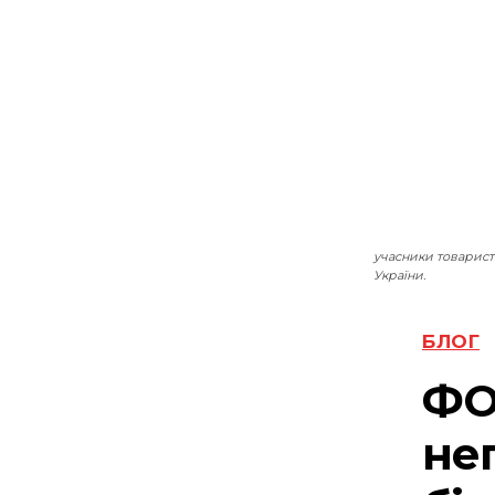
учасники товарист
України.
БЛОГ
ФО
не