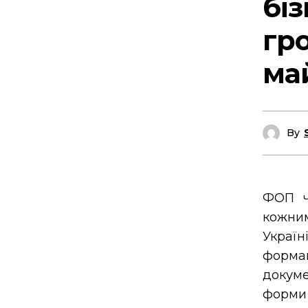
бі
гро
ма
By
ФОП ч
кожни
Україн
форма
докуме
форми