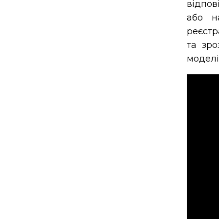
відпов
або н
реєстр
та зро
моделі