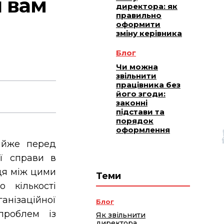
 вам
директора: як
правильно
оформити
зміну керівника
Блог
Чи можна
звільнити
працівника без
його згоди:
законні
підстави та
порядок
оформлення
айже перед
ї справи в
ця між цими
Теми
 кількості
анізаційної
Блог
проблем із
Як звільнити
директора,