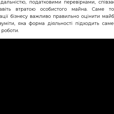
ідальністю, податковими перевірками, співз
авіть втратою особистого майна. Саме 
ації бізнесу важливо правильно оцінити майб
зуміти, яка форма діяльності підходить сам
 роботи.