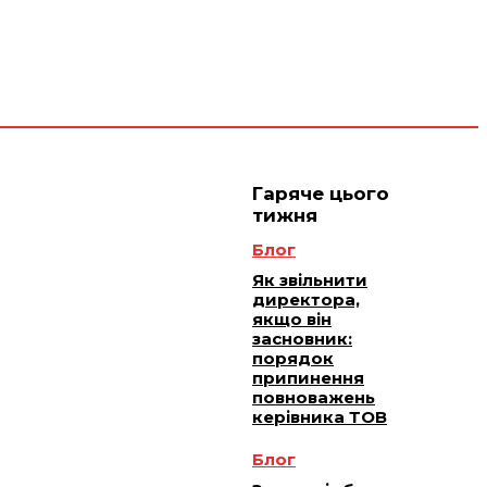
 плюс -
Юридичне
ичне
ання
обслуговування
Гаряче цього
тижня
Блог
Як звільнити
директора,
якщо він
засновник:
порядок
припинення
повноважень
керівника ТОВ
Блог