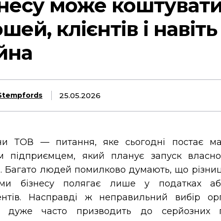
знесу може коштувати
шей, клієнтів і навіть
йна
25.05.2026
Stempfords
и ТОВ — питання, яке сьогодні постає м
м підприємцем, який планує запуск власно
і. Багато людей помилково думають, що різни
ми бізнесу полягає лише у податках або
нтів. Насправді ж неправильний вибір орг
 дуже часто призводить до серйозних 