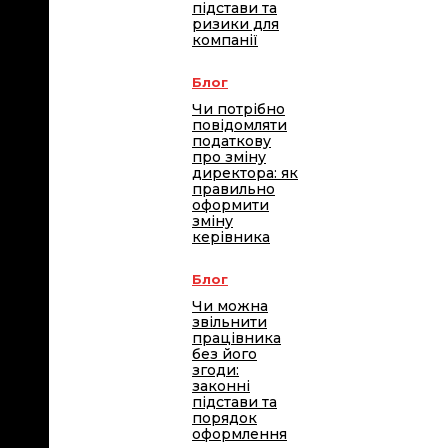
підстави та
ризики для
компанії
Блог
Чи потрібно
повідомляти
податкову
про зміну
директора: як
правильно
оформити
зміну
керівника
Блог
Чи можна
звільнити
працівника
без його
згоди:
законні
підстави та
порядок
оформлення