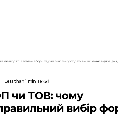
ва проводять загальні збори та ухвалюють корпоративні рішення відповідно 
Less than 1
min.
Read
П чи ТОВ: чому
правильний вибір фо