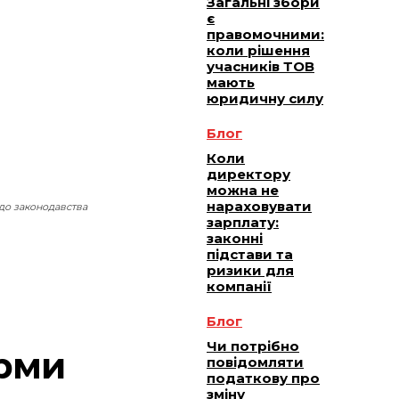
Загальні збори
є
правомочними:
коли рішення
учасників ТОВ
мають
юридичну силу
Блог
Коли
директору
можна не
нараховувати
до законодавства
зарплату:
законні
підстави та
ризики для
компанії
Блог
Чи потрібно
рми
повідомляти
податкову про
зміну