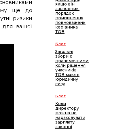
асновниками
якщо він
засновник:
тому ще до
порядок
утні ризики
припинення
повноважень
е для вашої
керівника
ТОВ
Блог
Загальні
збори є
правомочними:
коли рішення
учасників
ТОВ мають
юридичну
силу
Блог
Коли
директору
можна не
нараховувати
зарплату:
законні