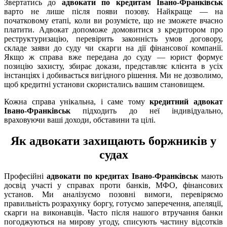
Звертатись до
адвокати по кредитам Івано-Франківськ
варто не лише після появи позову. Найкраще — на
початковому етапі, коли ви розумієте, що не зможете вчасно
платити. Адвокат допоможе домовитися з кредитором про
реструктуризацію, перевірить законність умов договору,
складе заяви до суду чи скарги на дії фінансової компанії.
Якщо ж справа вже передана до суду — юрист формує
позицію захисту, збирає докази, представляє клієнта в усіх
інстанціях і добивається вигідного рішення. Ми не дозволимо,
щоб кредитні установи скористались вашим становищем.
Кожна справа унікальна, і саме тому
кредитний адвокат
Івано-Франківськ
підходить до неї індивідуально,
враховуючи ваші доходи, обставини та цілі.
Як адвокати захищають боржників у
судах
Професійні
адвокати по кредитах Івано-Франківськ
мають
досвід участі у справах проти банків, МФО, фінансових
установ. Ми аналізуємо позовні вимоги, перевіряємо
правильність розрахунку боргу, готуємо заперечення, апеляції,
скарги на виконавців. Часто після нашого втручання банки
погоджуються на мирову угоду, списують частину відсотків