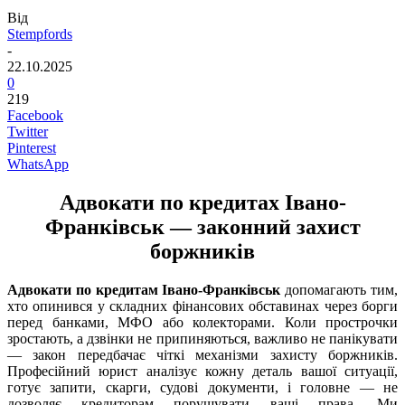
Від
Stempfords
-
22.10.2025
0
219
Facebook
Twitter
Pinterest
WhatsApp
Адвокати по кредитах Івано-
Франківськ — законний захист
боржників
Адвокати по кредитам Івано-Франківськ
допомагають тим,
хто опинився у складних фінансових обставинах через борги
перед банками, МФО або колекторами. Коли прострочки
зростають, а дзвінки не припиняються, важливо не панікувати
— закон передбачає чіткі механізми захисту боржників.
Професійний юрист аналізує кожну деталь вашої ситуації,
готує запити, скарги, судові документи, і головне — не
дозволяє кредиторам порушувати ваші права. Ми