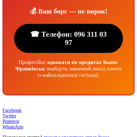
💰 Ваш борг — не вирок!
☎ Телефон: 096 311 03
97
Професійні
адвокати по кредитах Івано-
Франківськ
знайдуть законний вихід навіть
із найскладнішої ситуації.
Facebook
Twitter
Pinterest
WhatsApp