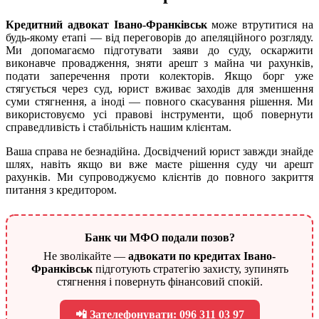
Кредитний адвокат Івано-Франківськ
може втрутитися на
будь-якому етапі — від переговорів до апеляційного розгляду.
Ми допомагаємо підготувати заяви до суду, оскаржити
виконавче провадження, зняти арешт з майна чи рахунків,
подати заперечення проти колекторів. Якщо борг уже
стягується через суд, юрист вживає заходів для зменшення
суми стягнення, а іноді — повного скасування рішення. Ми
використовуємо усі правові інструменти, щоб повернути
справедливість і стабільність нашим клієнтам.
Ваша справа не безнадійна. Досвідчений юрист завжди знайде
шлях, навіть якщо ви вже маєте рішення суду чи арешт
рахунків. Ми супроводжуємо клієнтів до повного закриття
питання з кредитором.
Банк чи МФО подали позов?
Не зволікайте —
адвокати по кредитах Івано-
Франківськ
підготують стратегію захисту, зупинять
стягнення і повернуть фінансовий спокій.
📲 Зателефонувати: 096 311 03 97