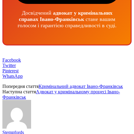
Досвідчений
адвокат у кримінальних
справах Івано-Франківськ
стане вашим
голосом і гарантією справедливості в суді.
Facebook
Twitter
Pinterest
WhatsApp
Попередня стаття
Кримінальний адвокат Івано-Франківськ
Наступна стаття
Адвокат у кримінальному процесі Івано-
Франківськ
Stempfords