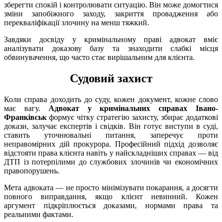
зберегти спокій і контролювати ситуацію. Він може домогтися
зміни запобіжного заходу, закриття провадження або
перекваліфікації злочину на менш тяжкий.
Завдяки досвіду у кримінальному праві адвокат вміє
аналізувати доказову базу та знаходити слабкі місця
обвинувачення, що часто стає вирішальним для клієнта.
Судовий захист
Коли справа доходить до суду, кожен документ, кожне слово
має вагу.
Адвокат у кримінальних справах Івано-
Франківськ
формує чітку стратегію захисту, збирає додаткові
докази, залучає експертів і свідків. Він готує виступи в суді,
ставить уточнювальні питання, заперечує проти
неправомірних дій прокурора. Професійний підхід дозволяє
відстояти права клієнта навіть у найскладніших справах — від
ДТП із потерпілими до службових злочинів чи економічних
правопорушень.
Мета адвоката — не просто мінімізувати покарання, а досягти
повного виправдання, якщо клієнт невинний. Кожен
аргумент підкріплюється доказами, нормами права та
реальними фактами.