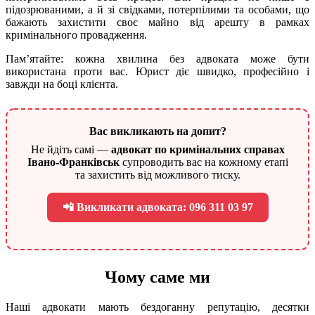
підозрюваними, а й зі свідками, потерпілими та особами, що
бажають захистити своє майно від арешту в рамках
кримінального провадження.
Пам’ятайте: кожна хвилина без адвоката може бути
використана проти вас. Юрист діє швидко, професійно і
завжди на боці клієнта.
Вас викликають на допит?
Не йдіть самі —
адвокат по кримінальних справах
Івано-Франківськ
супроводить вас на кожному етапі
та захистить від можливого тиску.
📲 Викликати адвоката: 096 311 03 97
Чому саме ми
Наші адвокати мають бездоганну репутацію, десятки