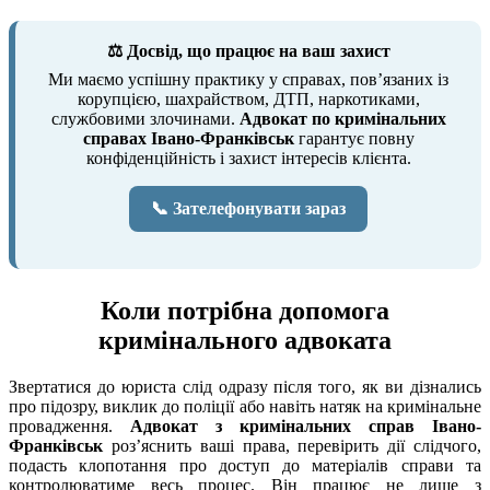
⚖️ Досвід, що працює на ваш захист
Ми маємо успішну практику у справах, пов’язаних із
корупцією, шахрайством, ДТП, наркотиками,
службовими злочинами.
Адвокат по кримінальних
справах Івано-Франківськ
гарантує повну
конфіденційність і захист інтересів клієнта.
📞 Зателефонувати зараз
Коли потрібна допомога
кримінального адвоката
Звертатися до юриста слід одразу після того, як ви дізнались
про підозру, виклик до поліції або навіть натяк на кримінальне
провадження.
Адвокат з кримінальних справ Івано-
Франківськ
роз’яснить ваші права, перевірить дії слідчого,
подасть клопотання про доступ до матеріалів справи та
контролюватиме весь процес. Він працює не лише з