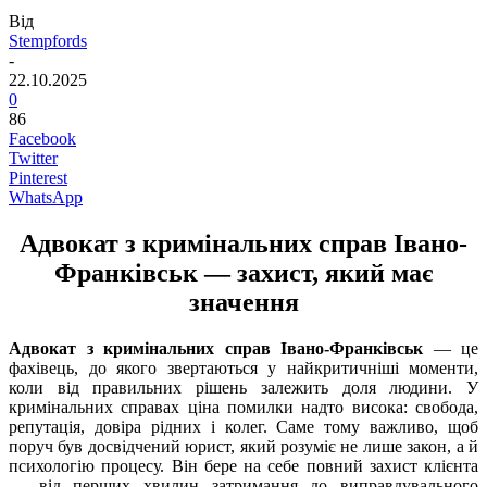
Від
Stempfords
-
22.10.2025
0
86
Facebook
Twitter
Pinterest
WhatsApp
Адвокат з кримінальних справ Івано-
Франківськ — захист, який має
значення
Адвокат з кримінальних справ Івано-Франківськ
— це
фахівець, до якого звертаються у найкритичніші моменти,
коли від правильних рішень залежить доля людини. У
кримінальних справах ціна помилки надто висока: свобода,
репутація, довіра рідних і колег. Саме тому важливо, щоб
поруч був досвідчений юрист, який розуміє не лише закон, а й
психологію процесу. Він бере на себе повний захист клієнта
— від перших хвилин затримання до виправдувального