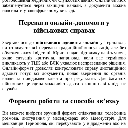
розголошення медичних чи службових даних. Онлайн-зв’язок
забезпечується через захищені канали, а документи можна
надсилати у зашифрованому вигляді.
Переваги онлайн-допомоги у
військових справах
Звертаючись до
військового адвоката онлайн
у Тернополі,
ви отримуєте всі переваги традиційної консультації, але без
обмежень часу і відстані. Юрист надає підтримку навіть уночі,
якщо ситуація критична, наприклад, коли вас терміново
викликають у ТЦК або ВЛК ухвалює несправедливе рішення.
Онлайн-формат дозволяє контролювати справу дистанційно:
адвокат готує всі документи, подає звернення до органів
влади та повідомляє клієнта про результати. Для багатьох
військових це єдина можливість діяти законно навіть під час
служби.
Формати роботи та способи зв’язку
Ви можете вибрати зручний формат спілкування: телефонна
розмова, листування у месенджерах або відеозустріч. Для
мешканців Тернополя, які перебувають у відрядженні або на