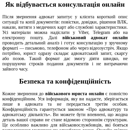
Як відбувається консультація онлайн
Після звернення адвокат запитує у клієнта короткий опис
ситуації та копії документів: повістки, довідки, рішення ВЛК,
накази, витяги з медичних карт або службові характеристики.
Усі матеріали можна надіслати у Viber, Telegram або на
електронну пошту. Далі
військовий адвокат онлайн
проводить детальний аналіз і готує консультацію у зручному
форматі — письмово, телефоном або через відеозустріч. Якщо
потрібно, юрист одразу складає адвокатський запит, скаргу
або позов. Такий формат дає змогу діяти швидко, не
порушуючи строків подання документів і не витрачаючи
зайвого часу.
Безпека та конфіденційність
Кожне звернення до
військового юриста онлайн
є повністю
конфіденційним. Уся інформація, яку ви надаєте, зберігається
лише в адвоката та не передається третім особам.
Конфіденційність гарантується законом «Про адвокатуру та
адвокатську діяльність». Ви можете бути впевнені, що жодна
деталь вашої справи не стане відомою стороннім структурам.
Це особливо важливо для військовослужбовців, які бояться