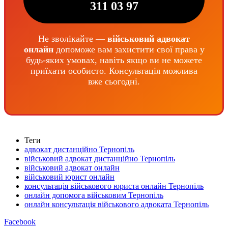
311 03 97
Не зволікайте —
військовий адвокат
онлайн
допоможе вам захистити свої права у
будь-яких умовах, навіть якщо ви не можете
приїхати особисто. Консультація можлива
вже сьогодні.
Теги
адвокат дистанційно Тернопіль
військовий адвокат дистанційно Тернопіль
військовий адвокат онлайн
військовий юрист онлайн
консультація військового юриста онлайн Тернопіль
онлайн допомога військовим Тернопіль
онлайн консультація військового адвоката Тернопіль
Facebook