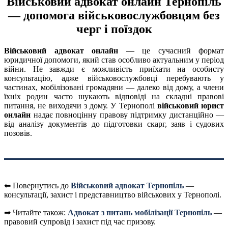
Військовий адвокат онлайн Тернопіль
— допомога військовослужбовцям без
черг і поїздок
Військовий адвокат онлайн
— це сучасний формат
юридичної допомоги, який став особливо актуальним у період
війни. Не завжди є можливість приїхати на особисту
консультацію, адже військовослужбовці перебувають у
частинах, мобілізовані громадяни — далеко від дому, а члени
їхніх родин часто шукають відповіді на складні правові
питання, не виходячи з дому. У Тернополі
військовий юрист
онлайн
надає повноцінну правову підтримку дистанційно —
від аналізу документів до підготовки скарг, заяв і судових
позовів.
⬅ Повернутись до
Військовий адвокат Тернопіль
—
консультації, захист і представництво військових у Тернополі.
➡ Читайте також:
Адвокат з питань мобілізації Тернопіль
—
правовий супровід і захист під час призову.