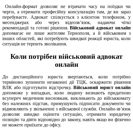
Онлайн-формат дозволяє не втрачати часу на поїздки чи
черги, а отримати професійну консультацію там, де ви зараз
перебуваєте. Адвокат спілкується з клієнтом телефоном, у
месенджерах або через відеозв’язок, надаючи чіткі
рекомендації та готові рішення.
Військовий адвокат онлайн
допомагає не лише жителям Тернополя, а й військовим з
інших областей, які потребують швидкої реакції юриста, коли
ситуація не терпить зволікання.
Коли потрібен військовий адвокат
онлайн
До дистанційного юриста звертаються, коли потрібно
терміново зупинити незаконні дії ТЦК, оскаржити рішення
ВЛК або підготувати відстрочку.
Військовий юрист онлайн
допоможе у випадках, коли людину визнають придатною
всупереч медичним висновкам, викликають до військкомату
без належних підстав, примушують підписати документи чи
відмовляють у звільненні з військової служби. Онлайн-зв’язок
дозволяє швидко оцінити ситуацію, отримати юридичну
позицію та діяти відповідно до закону, навіть якщо ви фізично
не можете приїхати до офісу.