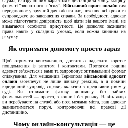
службі, найзручнішим варіантом є дистанційна консультація у
форматі “зворотного зв’язку”.
Військовий юрист онлайн
сам
передзвонює у зручний для клієнта час, пояснює всі кроки та
супроводжує до завершення справи. За необхідності адвокат
може підготувати довіреність, щоб діяти від вашого імені, не
вимагаючи особистої присутності. Це дозволяє захищати
права навіть у складних умовах, коли кожна хвилина на
рахунку.
Як отримати допомогу просто зараз
Щоб отримати консультацію, достатньо надіслати коротке
повідомлення із запитом і контактами. Протягом години
адвокат зв’яжеться з вами та запропонує оптимальний формат
спілкування. Для мешканців Тернополя
військовий адвокат
онлайн
забезпечує не лише швидку реакцію, а й повний
юридичний супровід справи, включно з представництвом у
суді. Ви отримаєте фахову допомогу без зайвих
формальностей — просто, законно і без ризику. Навіть якщо
ви перебуваєте на службі або поза межами міста, ваш адвокат
залишатиметься поруч, контролюючи всі правові дії
дистанційно.
Чому онлайн-консультація — це