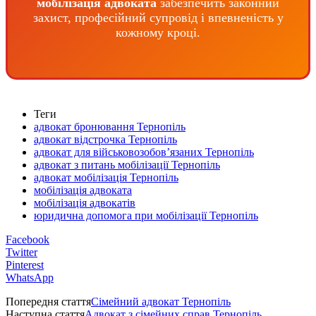
мобілізація адвоката
забезпечить законний
захист, професійний супровід і впевненість у
кожному кроці.
Теги
адвокат бронювання Тернопіль
адвокат відстрочка Тернопіль
адвокат для військовозобов’язаних Тернопіль
адвокат з питань мобілізації Тернопіль
адвокат мобілізація Тернопіль
мобілізація адвоката
мобілізація адвокатів
юридична допомога при мобілізації Тернопіль
Facebook
Twitter
Pinterest
WhatsApp
Попередня стаття
Сімейний адвокат Тернопіль
Наступна стаття
Адвокат з сімейних справ Тернопіль