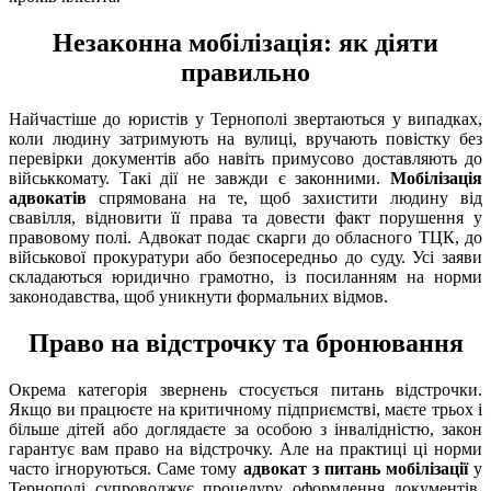
Незаконна мобілізація: як діяти
правильно
Найчастіше до юристів у Тернополі звертаються у випадках,
коли людину затримують на вулиці, вручають повістку без
перевірки документів або навіть примусово доставляють до
військкомату. Такі дії не завжди є законними.
Мобілізація
адвокатів
спрямована на те, щоб захистити людину від
свавілля, відновити її права та довести факт порушення у
правовому полі. Адвокат подає скарги до обласного ТЦК, до
військової прокуратури або безпосередньо до суду. Усі заяви
складаються юридично грамотно, із посиланням на норми
законодавства, щоб уникнути формальних відмов.
Право на відстрочку та бронювання
Окрема категорія звернень стосується питань відстрочки.
Якщо ви працюєте на критичному підприємстві, маєте трьох і
більше дітей або доглядаєте за особою з інвалідністю, закон
гарантує вам право на відстрочку. Але на практиці ці норми
часто ігноруються. Саме тому
адвокат з питань мобілізації
у
Тернополі супроводжує процедуру оформлення документів,