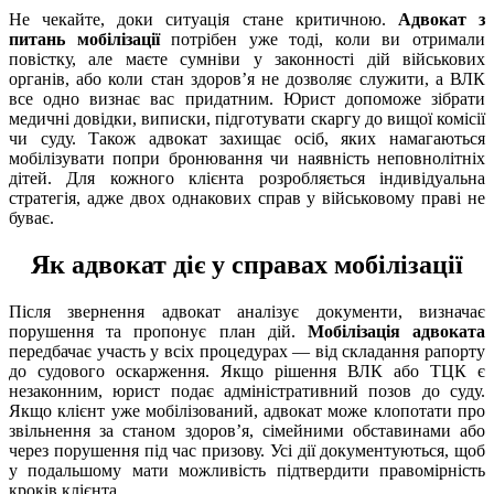
Не чекайте, доки ситуація стане критичною.
Адвокат з
питань мобілізації
потрібен уже тоді, коли ви отримали
повістку, але маєте сумніви у законності дій військових
органів, або коли стан здоров’я не дозволяє служити, а ВЛК
все одно визнає вас придатним. Юрист допоможе зібрати
медичні довідки, виписки, підготувати скаргу до вищої комісії
чи суду. Також адвокат захищає осіб, яких намагаються
мобілізувати попри бронювання чи наявність неповнолітніх
дітей. Для кожного клієнта розробляється індивідуальна
стратегія, адже двох однакових справ у військовому праві не
буває.
Як адвокат діє у справах мобілізації
Після звернення адвокат аналізує документи, визначає
порушення та пропонує план дій.
Мобілізація адвоката
передбачає участь у всіх процедурах — від складання рапорту
до судового оскарження. Якщо рішення ВЛК або ТЦК є
незаконним, юрист подає адміністративний позов до суду.
Якщо клієнт уже мобілізований, адвокат може клопотати про
звільнення за станом здоров’я, сімейними обставинами або
через порушення під час призову. Усі дії документуються, щоб
у подальшому мати можливість підтвердити правомірність
кроків клієнта.