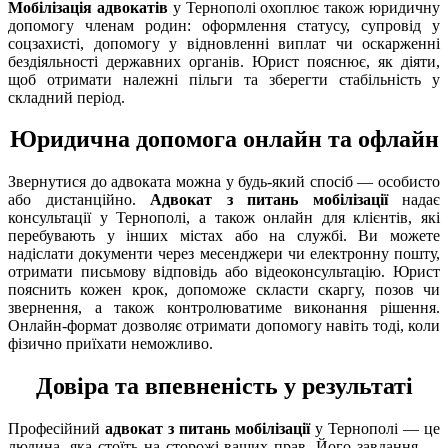
Мобілізація адвокатів
у Тернополі охоплює також юридичну
допомогу членам родин: оформлення статусу, супровід у
соцзахисті, допомогу у відновленні виплат чи оскарженні
бездіяльності державних органів. Юрист пояснює, як діяти,
щоб отримати належні пільги та зберегти стабільність у
складний період.
Юридична допомога онлайн та офлайн
Звернутися до адвоката можна у будь-який спосіб — особисто
або дистанційно.
Адвокат з питань мобілізації
надає
консультації у Тернополі, а також онлайн для клієнтів, які
перебувають у інших містах або на службі. Ви можете
надіслати документи через месенджери чи електронну пошту,
отримати письмову відповідь або відеоконсультацію. Юрист
пояснить кожен крок, допоможе скласти скаргу, позов чи
звернення, а також контролюватиме виконання рішення.
Онлайн-формат дозволяє отримати допомогу навіть тоді, коли
фізично приїхати неможливо.
Довіра та впевненість у результаті
Професійний
адвокат з питань мобілізації
у Тернополі — це
людина, яка стоїть на сторожі ваших прав. Його завдання —