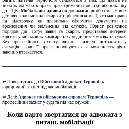
Багато жителів Тернополя стикаються з тим, що навіть не
знають, які мають права при отриманні повістки або виклику
до ТЦК.
Мобілізація адвокатів
допомагає розібратись у всіх
деталях: коли можна оскаржити рішення комісії, хто має право
на відстрочку, як правильно оформити документи на
бронювання чи звільнення від служби. Юрист роз’яснює
порядок дій, готує заяви та скарги, представляє інтереси
клієнта у військових комісаріатах, медичних комісіях та судах.
Без професійного захисту людина ризикує потрапити у
ситуацію, коли її права порушуються, а можливість діяти
законно втрачається.
⬅ Повернутись до
Військовий адвокат Тернопіль
—
юридичний захист під час мобілізації.
➡ Далі:
Адвокат по військовим справам Тернопіль
—
професійний захист у суді та під час служби.
Коли варто звертатися до адвоката з
питань мобілізації