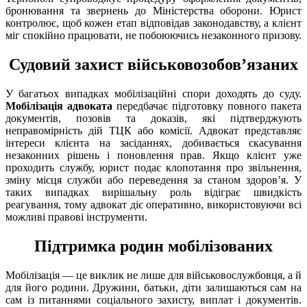
бронювання та звернень до Міністерства оборони. Юрист
контролює, щоб кожен етап відповідав законодавству, а клієнт
міг спокійно працювати, не побоюючись незаконного призову.
Судовий захист військовозобов’язаних
У багатьох випадках мобілізаційні спори доходять до суду.
Мобілізація адвоката
передбачає підготовку повного пакета
документів, позовів та доказів, які підтверджують
неправомірність дій ТЦК або комісії. Адвокат представляє
інтереси клієнта на засіданнях, добивається скасування
незаконних рішень і поновлення прав. Якщо клієнт уже
проходить службу, юрист подає клопотання про звільнення,
зміну місця служби або переведення за станом здоров’я. У
таких випадках вирішальну роль відіграє швидкість
реагування, тому адвокат діє оперативно, використовуючи всі
можливі правові інструменти.
Підтримка родин мобілізованих
Мобілізація — це виклик не лише для військовослужбовця, а й
для його родини. Дружини, батьки, діти залишаються сам на
сам із питаннями соціального захисту, виплат і документів.