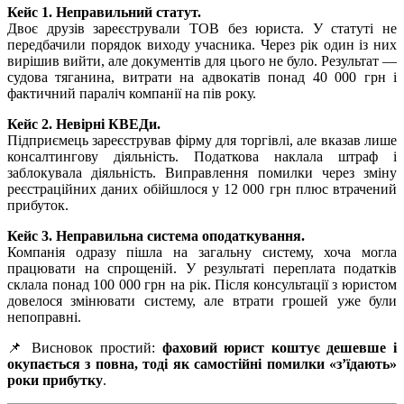
Кейс 1. Неправильний статут.
Двоє друзів зареєстрували ТОВ без юриста. У статуті не
передбачили порядок виходу учасника. Через рік один із них
вирішив вийти, але документів для цього не було. Результат —
судова тяганина, витрати на адвокатів понад 40 000 грн і
фактичний параліч компанії на пів року.
Кейс 2. Невірні КВЕДи.
Підприємець зареєстрував фірму для торгівлі, але вказав лише
консалтингову діяльність. Податкова наклала штраф і
заблокувала діяльність. Виправлення помилки через зміну
реєстраційних даних обійшлося у 12 000 грн плюс втрачений
прибуток.
Кейс 3. Неправильна система оподаткування.
Компанія одразу пішла на загальну систему, хоча могла
працювати на спрощеній. У результаті переплата податків
склала понад 100 000 грн на рік. Після консультації з юристом
довелося змінювати систему, але втрати грошей уже були
непоправні.
📌 Висновок простий:
фаховий юрист коштує дешевше і
окупається з повна, тоді як самостійні помилки «з’їдають»
роки прибутку
.