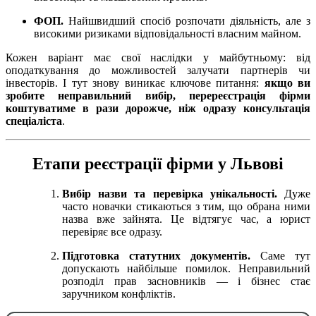
ФОП.
Найшвидший спосіб розпочати діяльність, але з
високими ризиками відповідальності власним майном.
Кожен варіант має свої наслідки у майбутньому: від
оподаткування до можливостей залучати партнерів чи
інвесторів. І тут знову виникає ключове питання:
якщо ви
зробите неправильний вибір, перереєстрація фірми
коштуватиме в рази дорожче, ніж одразу консультація
спеціаліста
.
Етапи реєстрації фірми у Львові
Вибір назви та перевірка унікальності.
Дуже
часто новачки стикаються з тим, що обрана ними
назва вже зайнята. Це відтягує час, а юрист
перевіряє все одразу.
Підготовка статутних документів.
Саме тут
допускають найбільше помилок. Неправильний
розподіл прав засновників — і бізнес стає
заручником конфліктів.