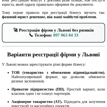
нову реєстрацію коштує у декілька разів більше, ніж послуги
юриста, який одразу правильно оформив би документи.
Тому перше правило при реєстрації бізнесу звучить так:
фаховий юрист дешевше, ніж ваші майбутні проблеми
.
🚀 Реєстрація фірми у Львові без ризиків
📞 Телефон:
097 063 84 33
Варіанти реєстрації фірми у Львові
У Львові можна зареєструвати різні форми бізнесу:
ТОВ (товариство з обмеженою відповідальністю).
Найпопулярніший формат, що дозволяє обмежити
ризики засновників.
Приватне підприємство (ПП).
Простий варіант, коли
власник один і не планує партнерів.
Акціонерне товариство (АТ).
Підходить для залучення
інвестицій та масштабних проектів.