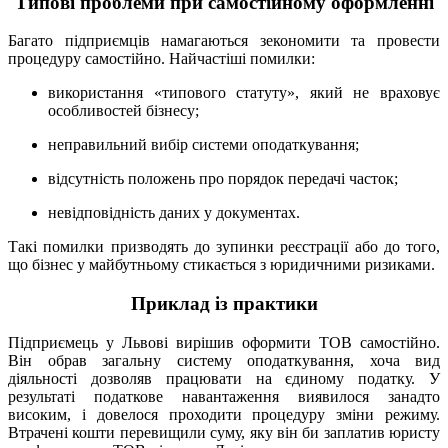
Типові проблеми при самостійному оформленні
Багато підприємців намагаються зекономити та провести
процедуру самостійно. Найчастіші помилки:
використання «типового статуту», який не враховує
особливостей бізнесу;
неправильний вибір системи оподаткування;
відсутність положень про порядок передачі часток;
невідповідність даних у документах.
Такі помилки призводять до зупинки реєстрації або до того,
що бізнес у майбутньому стикається з юридичними ризиками.
Приклад із практики
Підприємець у Львові вирішив оформити ТОВ самостійно.
Він обрав загальну систему оподаткування, хоча вид
діяльності дозволяв працювати на єдиному податку. У
результаті податкове навантаження виявилося занадто
високим, і довелося проходити процедуру зміни режиму.
Втрачені кошти перевищили суму, яку він би заплатив юристу