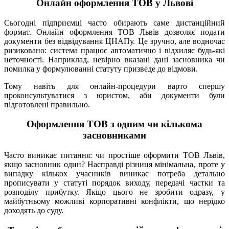
Онлайн оформлення ТОВ у Львові
Сьогодні підприємці часто обирають саме дистанційний
формат. Онлайн оформлення ТОВ Львів дозволяє подати
документи без відвідування ЦНАПу. Це зручно, але водночас
ризиковано: система працює автоматично і відхиляє будь-які
неточності. Наприклад, невірно вказані дані засновника чи
помилка у формулюванні статуту призведе до відмови.
Тому навіть для онлайн-процедури варто спершу
проконсультуватися з юристом, аби документи були
підготовлені правильно.
Оформлення ТОВ з одним чи кількома
засновниками
Часто виникає питання: чи простіше оформити ТОВ Львів,
якщо засновник один? Насправді різниця мінімальна, проте у
випадку кількох учасників виникає потреба детально
прописувати у статуті порядок виходу, передачі частки та
розподілу прибутку. Якщо цього не зробити одразу, у
майбутньому можливі корпоративні конфлікти, що нерідко
доходять до суду.