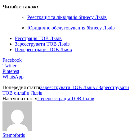
Читайте також:
Реєстрація та ліквідація бізнесу Львів
Юридичне обслуговування бізнесу Львів
Реєстрація ТОВ Львів
Зареєструвати ТОВ Львів
Перереєстрація ТОВ Львів
Facebook
Twitter
Pinterest
WhatsApp
Попередня стаття
Зареєструвати ТОВ Львів / Зареєструвати
ТОВ онлайн Львів
Наступна стаття
Перереєстрація ТОВ Львів
Stempfords