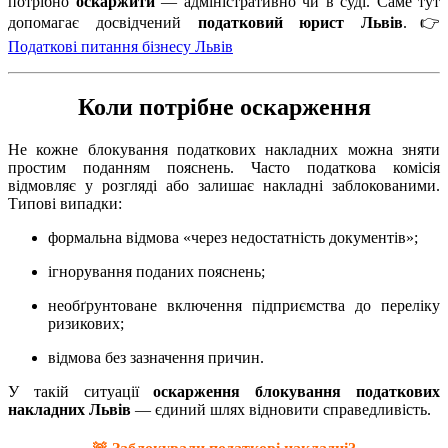
потрібно
оскаржити
— адміністративно чи в суді. Саме тут
допомагає досвідчений
податковий юрист Львів
.👉
Податкові питання бізнесу Львів
Коли потрібне оскарження
Не кожне блокування податкових накладних можна зняти
простим поданням пояснень. Часто податкова комісія
відмовляє у розгляді або залишає накладні заблокованими.
Типові випадки:
формальна відмова «через недостатність документів»;
ігнорування поданих пояснень;
необґрунтоване включення підприємства до переліку
ризикових;
відмова без зазначення причин.
У такій ситуації
оскарження блокування податкових
накладних Львів
— єдиний шлях відновити справедливість.