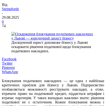
Від
Stempfords
-
29.08.2025
0
74
Досвідчений юрист допоможе бізнесу у Львові
оскаржити рішення податкової щодо блокування
податкових накладних.
Facebook
Twitter
Pinterest
WhatsApp
Блокування податкових накладних — це одна з найбільш
критичних проблем для бізнесу у Львові. Підприємство
позбавляється можливості реєструвати накладні, а отже,
втрачати право на податковий кредит, піддається штрафам і
втрачає партнерів. У таких випадках важливо знати: рішення
податкової не є остаточним. Кожне блокування можна і