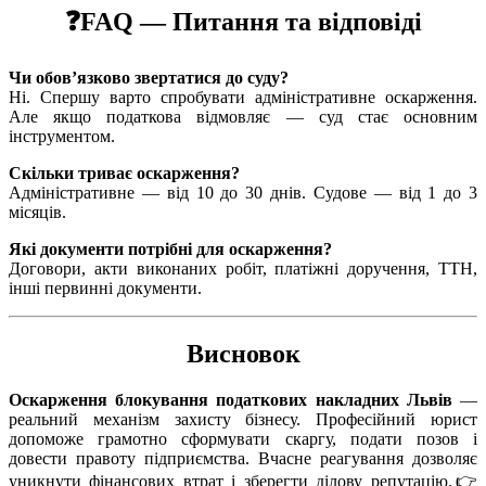
❓FAQ — Питання та відповіді
Чи обов’язково звертатися до суду?
Ні. Спершу варто спробувати адміністративне оскарження.
Але якщо податкова відмовляє — суд стає основним
інструментом.
Скільки триває оскарження?
Адміністративне — від 10 до 30 днів. Судове — від 1 до 3
місяців.
Які документи потрібні для оскарження?
Договори, акти виконаних робіт, платіжні доручення, ТТН,
інші первинні документи.
Висновок
Оскарження блокування податкових накладних Львів
—
реальний механізм захисту бізнесу. Професійний юрист
допоможе грамотно сформувати скаргу, подати позов і
довести правоту підприємства. Вчасне реагування дозволяє
уникнути фінансових втрат і зберегти ділову репутацію.👉