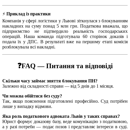
⚡
Приклад із практики
Компанія у сфері логістики у Львові зіткнулася з блокуванням
накладних на суму понад 5 млн грн. Податкова вважала, що
підприємство не підтвердило реальність господарських
операцій. Наша команда підготувала 60 сторінок доказів і
подала їх у ДПС. В результаті вже на першому етапі комісія
розблокувала всі накладні.
❓FAQ — Питання та відповіді
Скільки часу займає зняття блокування ПН?
Залежно від складності справи — від 5 днів до 1 місяця.
Чи можна обійтися без суду?
Так, якщо пояснення підготовлені професійно. Суд потрібен
лише у випадку відмови.
Яка роль податкового адвоката Львів у таких справах?
Юрист формує доказову базу, веде комунікацію з податковою,
а у разі потреби — подає позов і представляє інтереси в суді.