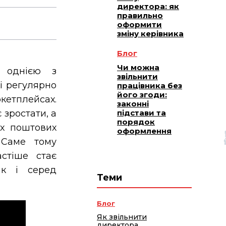
директора: як
правильно
оформити
зміну керівника
Блог
Чи можна
 однією з
звільнити
і регулярно
працівника без
його згоди:
тплейсах.
законні
зростати, а
підстави та
порядок
их поштових
оформлення
 Саме тому
стіше стає
ак і серед
Теми
Блог
Як звільнити
директора,