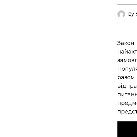
By
Закон
найакт
замо
Популя
разом
відпр
питан
предм
предст