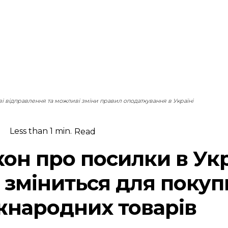
і відправлення та можливі зміни правил оподаткування в Україні
Less than 1
min.
Read
кон про посилки в Укр
 зміниться для покуп
жнародних товарів