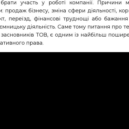
брати участь у роботі компанії. Причини 
и: продаж бізнесу, зміна сфери діяльності, к
кт, переїзд, фінансові труднощі або бажанн
ємницьку діяльність. Саме тому питання про те,
 засновників ТОВ, є одним із найбільш пошире
ативного права.