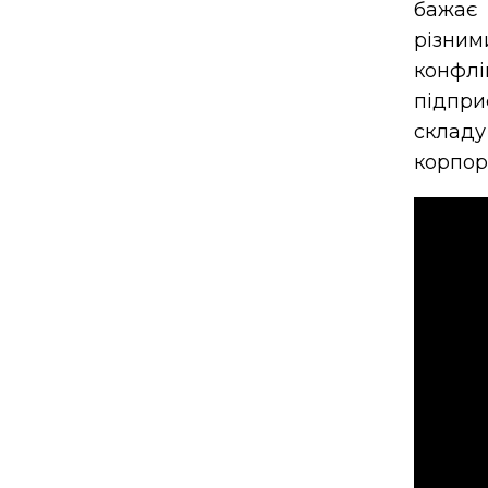
бажає 
різним
конфлі
підпри
складу
корпор