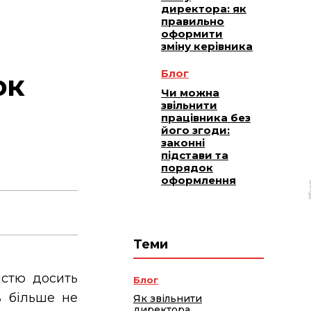
директора: як
правильно
оформити
зміну керівника
Блог
ок
Чи можна
звільнити
працівника без
його згоди:
законні
підстави та
порядок
оформлення
Теми
істю досить
Блог
в більше не
Як звільнити
директора,