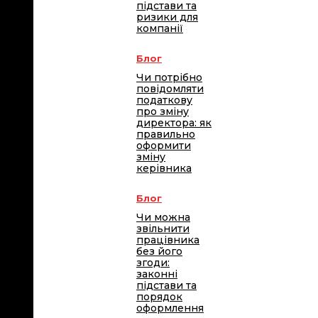
підстави та
ризики для
компанії
Блог
Чи потрібно
повідомляти
податкову
про зміну
директора: як
правильно
оформити
зміну
керівника
Блог
Чи можна
звільнити
працівника
без його
згоди:
законні
підстави та
порядок
оформлення