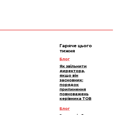
 плюс -
Юридичне
ичне
ання
обслуговування
Гаряче цього
тижня
Блог
Як звільнити
директора,
якщо він
засновник:
порядок
припинення
повноважень
керівника ТОВ
Блог