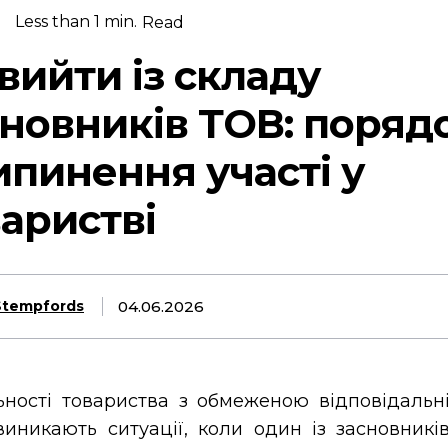
Less than 1
min.
Read
вийти із складу
сновників ТОВ: поряд
ипинення участі у
аристві
04.06.2026
Stempfords
ьності товариства з обмеженою відповідальн
виникають ситуації, коли один із засновникі