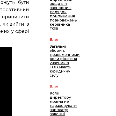
можуть бути
якщо він
засновник:
орпоративний
порядок
припинення
я припинити
повноважень
 як вийти із
керівника
ТОВ
них у сфері
Блог
Загальні
збори є
правомочними:
коли рішення
учасників
ТОВ мають
юридичну
силу
Блог
Коли
директору
можна не
нараховувати
зарплату:
законні