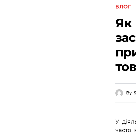
БЛОГ
Як 
за
пр
тов
By
У діял
часто 