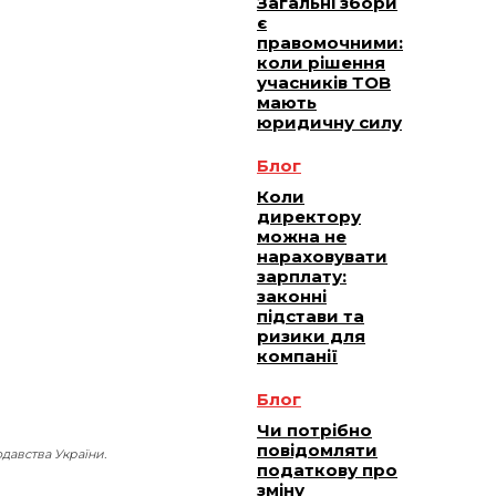
Загальні збори
є
правомочними:
коли рішення
учасників ТОВ
мають
юридичну силу
Блог
Коли
директору
можна не
нараховувати
зарплату:
законні
підстави та
ризики для
компанії
Блог
Чи потрібно
повідомляти
давства України.
податкову про
зміну