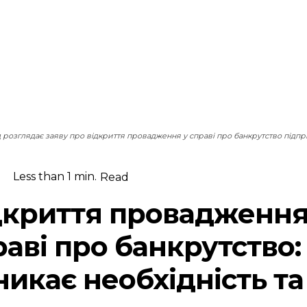
 розглядає заяву про відкриття провадження у справі про банкрутство підп
Less than 1
min.
Read
дкриття провадження
раві про банкрутство:
никає необхідність та