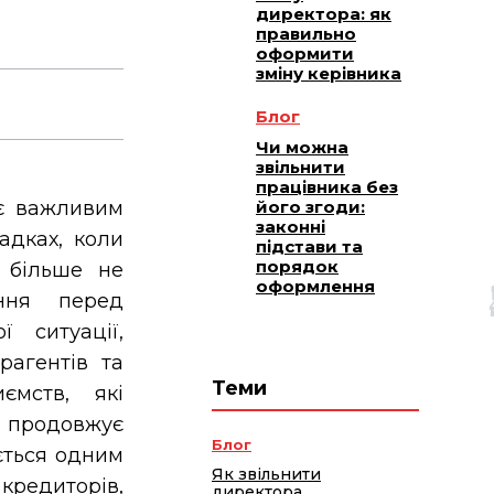
директора: як
правильно
оформити
зміну керівника
Блог
Чи можна
звільнити
працівника без
 є важливим
його згоди:
законні
адках, коли
підстави та
порядок
 більше не
оформлення
ання перед
ї ситуації,
рагентів та
Теми
ємств, які
 продовжує
Блог
ється одним
Як звільнити
 кредиторів,
директора,