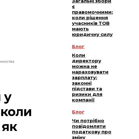
Загальні збори
є
правомочними:
коли рішення
учасників ТОВ
мають
юридичну силу
Блог
Коли
директору
риємства
можна не
нараховувати
зарплату:
законні
підстави та
 у
ризики для
компанії
 коли
Блог
Чи потрібно
 як
повідомляти
податкову про
зміну