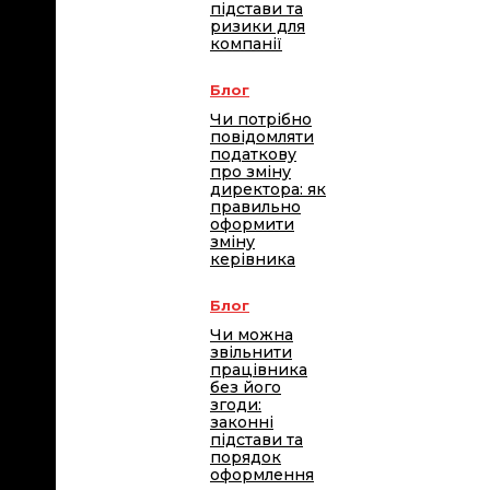
підстави та
ризики для
компанії
Блог
Чи потрібно
повідомляти
податкову
про зміну
директора: як
правильно
оформити
зміну
керівника
Блог
Чи можна
звільнити
працівника
без його
згоди:
законні
підстави та
порядок
оформлення