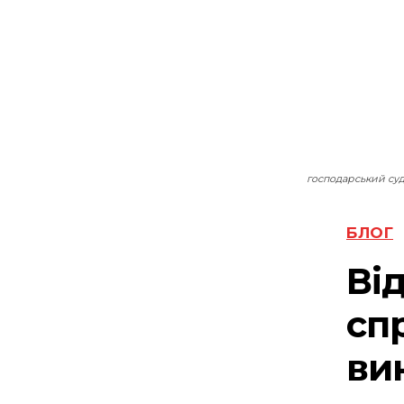
господарський суд
БЛОГ
Ві
сп
ви