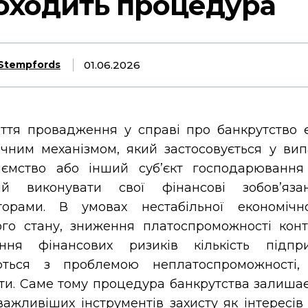
оходить процедура
01.06.2026
Stempfords
иття провадження у справі про банкрутство
чним механізмом, який застосовується у вип
иємство або інший суб’єкт господарювання
ий виконувати свої фінансові зобов’яз
торами. В умовах нестабільної економічно
ого стану, зниження платоспроможності конт
ання фінансових ризиків кількість підпри
ються з проблемою неплатоспроможності,
ти. Саме тому процедура банкрутства залиша
важливіших інструментів захисту як інтересів