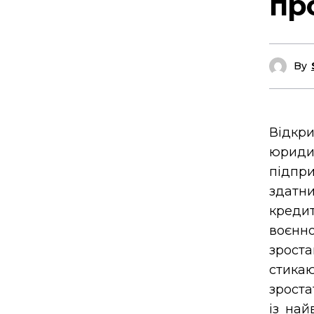
пр
By
Відкр
юриди
підпр
здатн
креди
воєнн
зрост
стика
зроста
із най