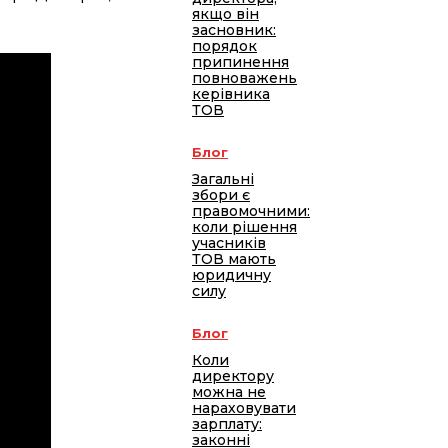
якщо він
засновник:
порядок
припинення
повноважень
керівника
ТОВ
Блог
Загальні
збори є
правомочними:
коли рішення
учасників
ТОВ мають
юридичну
силу
Блог
Коли
директору
можна не
нараховувати
зарплату:
законні