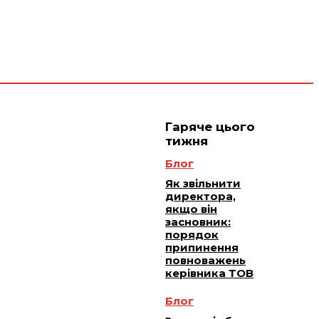
 плюс -
Юридичне
ичне
ання
обслуговування
Гаряче цього
тижня
Блог
Як звільнити
директора,
якщо він
засновник:
порядок
припинення
повноважень
керівника ТОВ
Блог