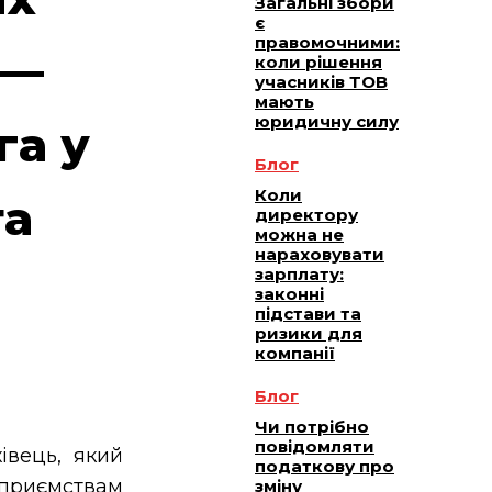
Загальні збори
є
правомочними:
 —
коли рішення
учасників ТОВ
мають
юридичну силу
га у
Блог
Коли
та
директору
можна не
нараховувати
зарплату:
законні
підстави та
ризики для
компанії
Блог
Чи потрібно
повідомляти
вець, який
податкову про
приємствам
зміну