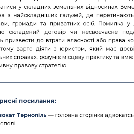
ратися у складних земельних відносинах. Зем
а з найскладніших галузей, де перетинають
ви, громади та приватних осіб. Помилка у 
но складений договір чи несвоєчасне под
ь призвести до втрати власності або права ко
тому варто діяти з юристом, який має досв
ьних справах, розуміє місцеву практику та вмі
ивну правову стратегію.
рисні посилання:
окат Тернопіль
— головна сторінка адвокатсь
ополі.