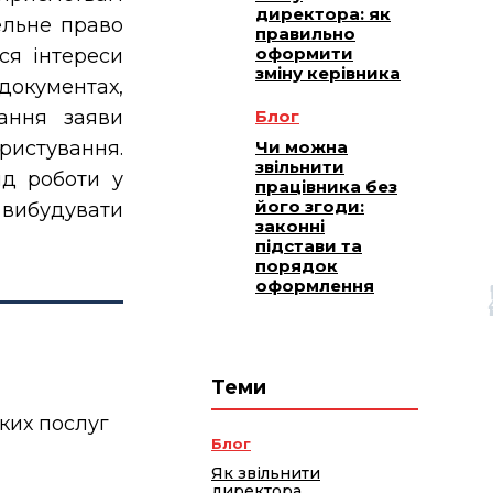
директора: як
ельне право
правильно
оформити
ся інтереси
зміну керівника
документах,
Блог
ання заяви
Чи можна
ристування.
звільнити
ід роботи у
працівника без
його згоди:
є вибудувати
законні
підстави та
порядок
оформлення
Теми
ких послуг
Блог
Як звільнити
директора,