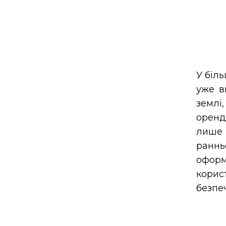
У біль
уже в
землі
оренд
лише 
раннь
офор
корис
безпе