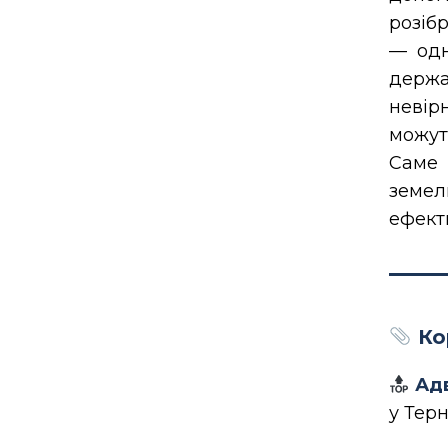
розіб
— одн
держа
невір
можут
Саме 
земел
ефект
Ко
Адв
у Терн