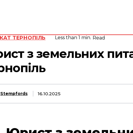
Адвокат
Субота, 8
Серпня,
юрид
2026
вид
24.2
Lviv
C
КАТ ТЕРНОПІЛЬ
Less than 1
min.
Read
ист з земельних пит
рнопіль
16.10.2025
Stempfords
Юрист з земельн