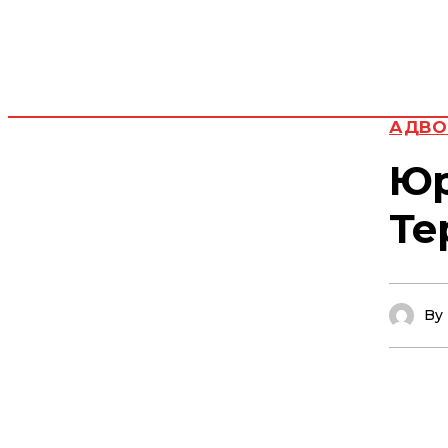
АДВО
Юр
Те
By