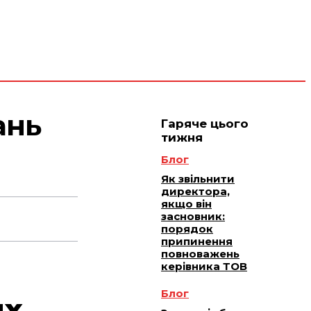
 плюс -
Юридичне
ичне
ання
обслуговування
ань
Гаряче цього
тижня
Блог
Як звільнити
директора,
якщо він
засновник:
порядок
припинення
повноважень
керівника ТОВ
Блог
их