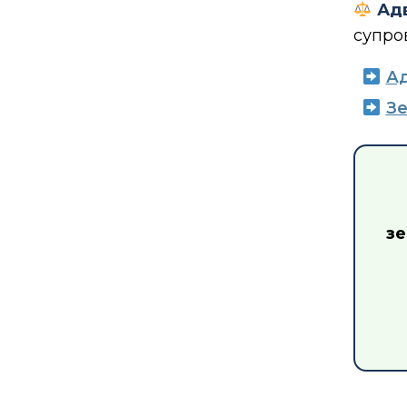
Адв
супров
Ад
Зе
зе