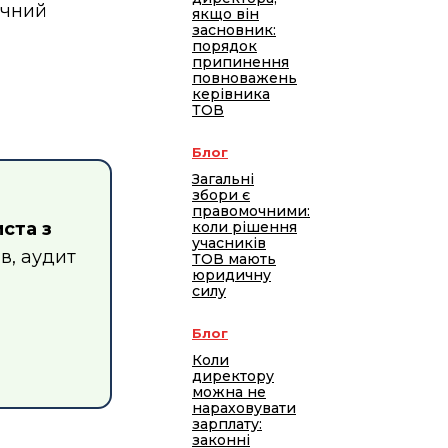
чний
якщо він
засновник:
порядок
припинення
повноважень
керівника
ТОВ
Блог
Загальні
збори є
правомочними:
коли рішення
ста з
учасників
в, аудит
ТОВ мають
юридичну
силу
Блог
Коли
директору
можна не
нараховувати
зарплату:
законні