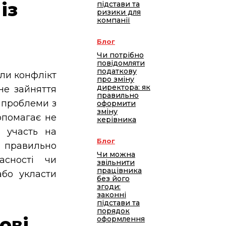
із
підстави та
ризики для
компанії
Блог
Чи потрібно
повідомляти
податкову
оли конфлікт
про зміну
директора: як
не зайняття
правильно
о проблеми з
оформити
зміну
помагає не
керівника
 участь на
Блог
 правильно
Чи можна
асності чи
звільнити
працівника
або укласти
без його
згоди:
законні
підстави та
порядок
ові
оформлення