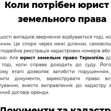
Коли потрібен юрист 
земельного права
шості випадків звернення відбувається тоді, к
иник. Це спори через межі ділянки, самовіль
, подвійна реєстрація кадастрових номерів аб
ою. Але
юрист земельне право Тернопіль
до
тоді, коли справа доходить до суду. Його
ому етапі дозволяє запобігти порушенням,
мити документи, зареєструвати право вл
тування, внести виправлення до кадастру 
чний договір оренди.
Документи та кадастр